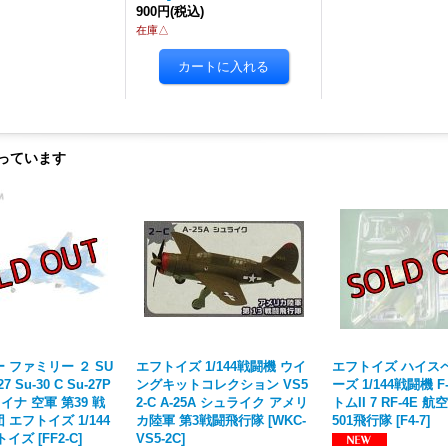
900円
(税込)
在庫△
っています
 ファミリー ２ SU
エフトイズ 1/144戦闘機 ウイ
エフトイズ ハイス
27 Su-30 C Su-27P
ングキットコレクション VS5
ーズ 1/144戦闘機 F
イナ 空軍 第39 戦
2-C A-25A シュライク アメリ
トムII 7 RF-4E 
エフトイズ 1/144
カ陸軍 第3戦闘飛行隊
[
WKC-
501飛行隊
[
F4-7
]
-トイズ
[
FF2-C
]
VS5-2C
]