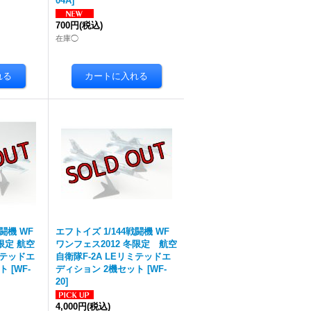
04A
]
700円
(税込)
在庫◯
闘機 WF
エフトイズ 1/144戦闘機 WF
限定 航空
ワンフェス2012 冬限定 航空
ミテッドエ
自衛隊F-2A LEリミテッドエ
ット
[
WF-
ディション 2機セット
[
WF-
20
]
4,000円
(税込)