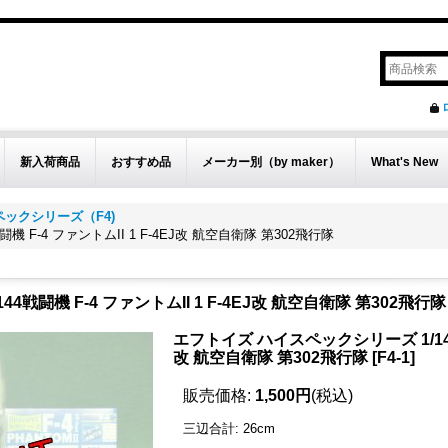
新入荷商品
おすすめ品
メーカー別（by maker）
What's New
ックシリーズ（F4)
 F-4 ファントムII 1 F-4EJ改 航空自衛隊 第302飛行隊
戦闘機 F-4 ファントムII 1 F-4EJ改 航空自衛隊 第302飛行隊
エフトイズ ハイスペックシリーズ 1/144戦
改 航空自衛隊 第302飛行隊
[
F4-1
]
販売価格
:
1,500円
(税込)
三辺合計
:
26cm