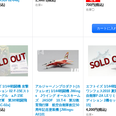
ASDF02-04a
]
1,500円
(税込)
税込)
700円
(税込)
在庫×
在庫◯
1/144戦闘機 攻撃
アルジャーノンプロダクト(カ
エフトイズ 1/144戦
ン 02 F-15Eスト
フェレオ) 1/144戦闘機 JWing
ワンフェス2010 夏
グル a.F-15E
s Jウイング オールスキーム
自衛隊F-2A LEリ
軍 第389戦闘飛
ズ JASDF 10.T-4 第32教
ディション 2機セ
C-02a
]
育飛行隊 航空自衛隊創立50
15
]
税込)
周年記念塗装機
[
JWings-
4,200円
(税込)
All10
]
在庫×