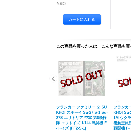
在庫◯
この商品を買った人は、こんな商品も買
フランカー ファミリー ２ SU
フランカー
KHOI スホーイ Su-27 S-1 Su-
KHOI Su-
27S エリトリア 空軍 第6飛行
1M ウクラ
隊 エフトイズ 1/144 戦闘機 F
術航空旅団 
-トイズ
[
FF2-S-1
]
戦闘機 F