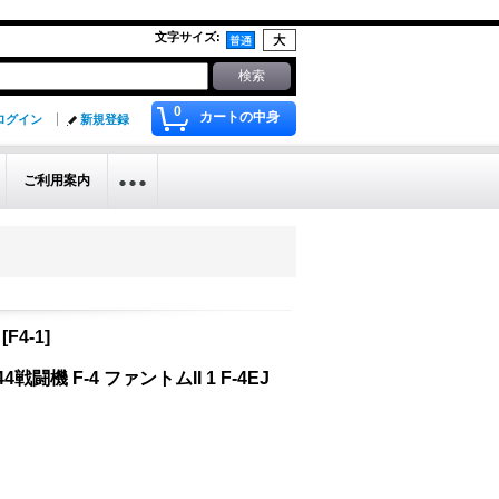
文字サイズ
:
0
カートの中身
ログイン
新規登録
ご利用案内
[
F4-1
]
闘機 F-4 ファントムII 1 F-4EJ