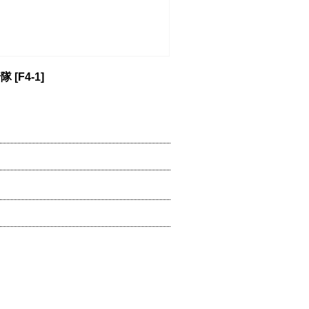
行隊
[
F4-1
]