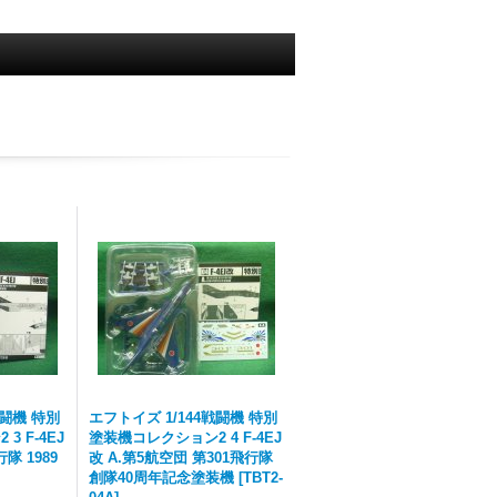
戦闘機 特別
エフトイズ 1/144戦闘機 特別
 F-4EJ
塗装機コレクション2 4 F-4EJ
隊 1989
改 A.第5航空団 第301飛行隊
創隊40周年記念塗装機
[
TBT2-