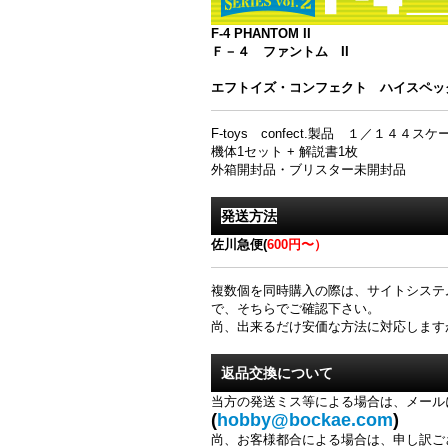
F-4 PHANTOM II
Ｆ－４ ファントム II
エフトイズ・コンフェクト ハイスペックシリー
F-toys confect.製品 １／１４４ス
機体1セット + 解説書1枚
外箱開封品・ブリスター未開封品
発送方法
佐川急便(
600円〜）
複数個を同時購入の際は、サイトシステ
で、そちらでご確認下さい。
尚、出来るだけ安価な方法に対応します
返品交換について
当方の発送ミス等による場合は、メール
(
hobby@bockae.com
)
尚、お客様都合による場合は、申し訳ご