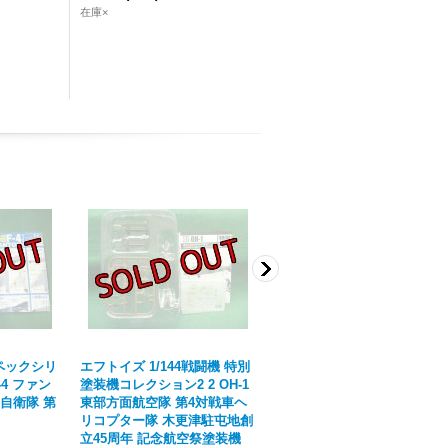
在庫×
ペックシリ
エフトイズ 1/144戦闘機 特別
エフトイズ 1/144戦闘機 ヘリ
-4 ファン
塗装機コレクション2 2 OH-1
ボーンコレクション3 UH-6
航空自衛隊 第
東部方面航空隊 第4対戦車ヘ
ブラックホーク SP.航空自
リコプター隊 木更津駐屯地創
隊洋上レスキュー仕様
立45周年 記念航空祭塗装機
[
HBC03-02sp
]