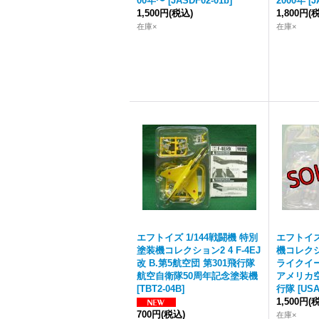
00年〜
[
JASDF02-01b
]
2000年
[
J
1,500円
(税込)
1,800円
(
在庫×
在庫×
エフトイズ 1/144戦闘機 特別
エフトイズ 
塗装機コレクション2 4 F-4EJ
機コレクショ
改 B.第5航空団 第301飛行隊
ライクイー
航空自衛隊50周年記念塗装機
アメリカ空
[
TBT2-04B
]
行隊
[
USA
1,500円
(
700円
(税込)
在庫×