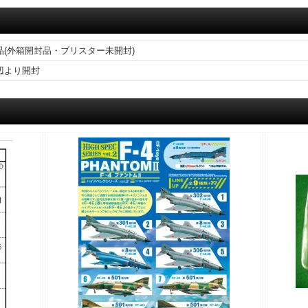
）
品(外箱開封品・ブリスター未開封)
辺より開封