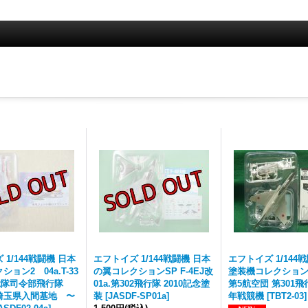
1/144戦闘機 日本
エフトイズ 1/144戦闘機 日本
エフトイズ 1/144
ョン2 04a.T-33
の翼コレクションSP F-4EJ改
塗装機コレクション2 3
総隊司令部飛行隊
01a.第302飛行隊 2010記念塗
第5航空団 第301飛行
埼玉県入間基地 〜
装
[
JASDF-SP01a
]
年戦競機
[
TBT2-03
]