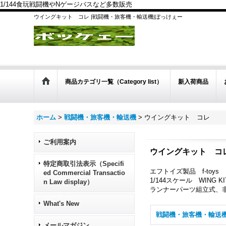
1/144食玩戦闘機やNゲージバスなど多数販売
ウイングキット コレ |戦闘機・旅客機・輸送機|ぼっけぇー
商品カテゴリ一覧（Category list）
新入荷商品
ホーム
>
戦闘機・旅客機・輸送機
>
ウイングキット コレ
ご利用案内
ウイングキット コ
特定商取引法表示（Specifi
エフトイズ製品 f-toys
ed Commercial Transactio
1/144スケール WING 
n Law display）
ランナーパーツ組立式、
What's New
メールマガジン