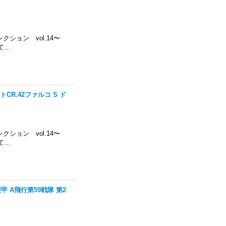
コレクション vol.14〜
て…
トCR.42ファルコ S ド
コレクション vol.14〜
て…
型甲 A飛行第59戦隊 第2