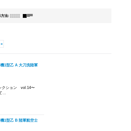
示方法
:
»
習機1型乙 A 大刀洗陸軍
コレクション vol.14〜
て…
習機1型乙 B 陸軍航空士