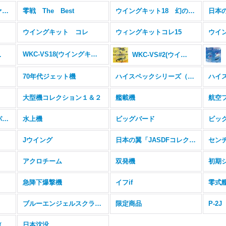
スーパーホーネットファミリー２
零戦 The Best
ウイングキット18 幻の傑作機
ウイングキット コレ
ウィングキットコレ15
2
WKC-VS18(ウイングキットVS18)
トVS17)
WKC-VS#2(ウイングキットバーサスシリーズ#2)
70年代ジェット機
ハイスペックシリーズ（F4)
大型機コレクション１＆２
艦載機
航空
あの日の、ブルーインパルス
水上機
ビッグバード
Jウイング
日本の翼「JASDFコレクション」#1~#4
セン
アクロチーム
双発機
初期
急降下爆撃機
イフif
ブルーエンジェルスクラウズ
限定商品
P-2J
ハイスペックシリーズ（F-22/F16）
日本沈没