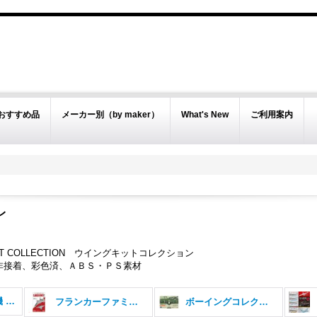
おすすめ品
メーカー別（by maker）
What's New
ご利用案内
レ
KIT COLLECTION ウイングキットコレクション
非接着、彩色済、ＡＢＳ・ＰＳ素材
戦闘機・旅客機・輸送機 (全商品)
フランカーファミリー２
ボーイングコレクション B52H リブート