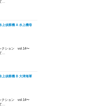
て…
号水上偵察機 A 水上機母
コレクション vol.14〜
て…
号水上偵察機 B 大津海軍
コレクション vol.14〜
て…