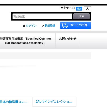
文字サイズ
:
0
カートの中身
ログイン
新規登録
特定商取引法表示（Specified Commer
お問い合わせ
cial Transaction Law display）
JALウイングコレクション7 1/500
日本の輸送機コレ リブート Reboot