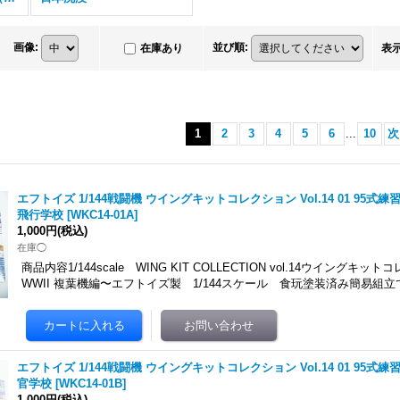
画像
:
並び順
:
在庫あり
表
1
2
3
4
5
6
...
10
次
エフトイズ 1/144戦闘機 ウイングキットコレクション Vol.14 01 95式練
飛行学校
[
WKC14-01A
]
1,000円
(税込)
在庫◯
商品内容1/144scale WING KIT COLLECTION vol.14ウイングキット
WWII 複葉機編〜エフトイズ製 1/144スケール 食玩塗装済み簡易組立
エフトイズ 1/144戦闘機 ウイングキットコレクション Vol.14 01 95式練
官学校
[
WKC14-01B
]
1,000円
(税込)