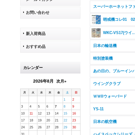
お問い合わせ
哨戒機コレ01 0
WKC-VS17(ウイングキッ
新入荷商品
日本の輸送機
おすすめ品
特別塗装機
カレンダー
2026年8月
次月»
ウイングクラブ
月
火
水
木
金
土
日
ＷＷIIウォーバード
1
2
3
4
5
6
7
8
9
YS-11
10
11
12
13
14
15
16
17
18
19
20
21
22
23
日本の航空機
24
25
26
27
28
29
30
31