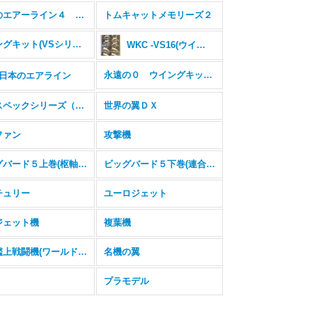
日本のエアーライン４ 僕は航空管制官
トムキャットメモリーズ２
ウイングキット(VSシリーズ#1~#5)
WKC -VS16(ウイングキットVS16)
永遠の０ ウイングキット番外編
日本のエアライン
ハイスペックシリーズ（F-35）
世界の翼ＤＸ
ファン
攻撃機
ビッグバード５上巻(枢軸国の野望Big Bird5)
ビッグバード５下巻(連合国の鉄鎚Big Bird5)
チュリー
ユーロジェット
ジェット機
複葉機
零式艦上戦闘機(ワールドウイング)
名機の翼
プラモデル