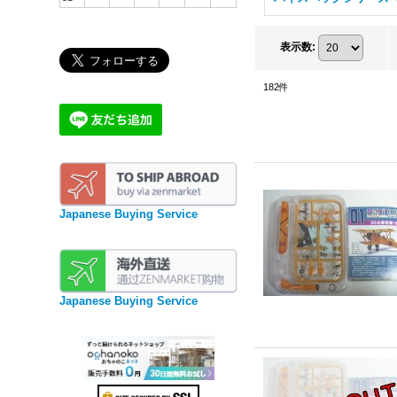
表示数
:
182
件
Japanese Buying Service
Japanese Buying Service