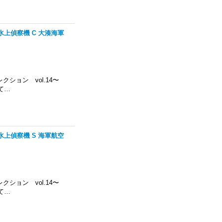
号水上偵察機 C 大湊海軍
コレクション vol.14〜
て…
号水上偵察機 S 海軍航空
コレクション vol.14〜
て…