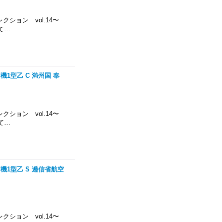
コレクション vol.14〜
て…
習機1型乙 C 満州国 奉
コレクション vol.14〜
て…
習機1型乙 S 逓信省航空
コレクション vol.14〜