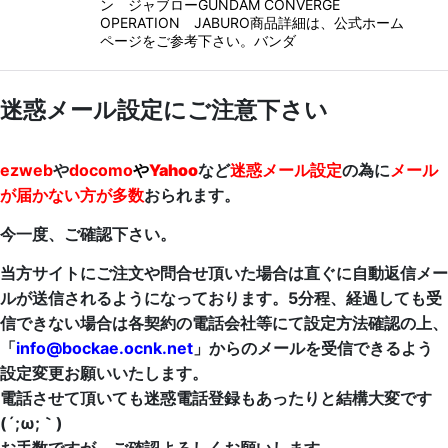
ン ジャブローGUNDAM CONVERGE
OPERATION JABURO商品詳細は、公式ホーム
ページをご参考下さい。バンダ
迷惑メール設定にご注意下さい
ezweb
や
docomo
や
Yahoo
など
迷惑メール設定
の為に
メール
が届かない方が多数
おられます。
今一度、ご確認下さい。
当方サイトにご注文や問合せ頂いた場合は直ぐに自動返信メー
ルが送信されるようになっております。5分程、経過しても受
信できない場合は各契約の電話会社等にて設定方法確認の上、
「
info@bockae.ocnk.net
」からのメールを受信できるよう
設定変更お願いいたします。
電話させて頂いても迷惑電話登録もあったりと結構大変です
(´;ω;｀)
お手数ですが、ご確認よろしくお願いします。