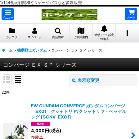
1/144食玩戦闘機やNゲージバスなど多数販売
メニュー
カート
迷惑メール設定
カテゴリ
マイページ
商品検索
ご利用案内
の確認
ホーム
>
機動戦士ガンダム
>
コンバージ ＥＸ ＳＰ シリーズ
コンバージ ＥＸ ＳＰ シリーズ
表示順変更
閉じる
22
件
表示数
:
FW GUNDAM CONVERGE ガンダムコンバージ
EX01 クシャトリヤ/クシャトリヤ・ベッセル
在庫あり
ング
[
GCNV-EX01
]
並び順
:
4,000
円
(税込)
在庫△