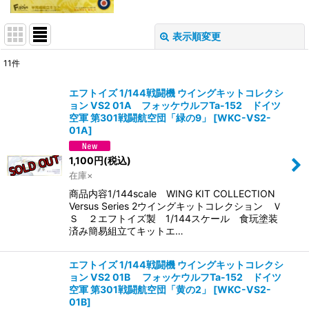
表示順変更
閉じる
11
件
表示数
:
エフトイズ 1/144戦闘機 ウイングキットコレクシ
ョン VS2 01A フォッケウルフTa-152 ドイツ
在庫あり
空軍 第301戦闘航空団「緑の9」
[
WKC-VS2-
01A
]
並び順
:
1,100
円
(税込)
在庫×
絞り込む
商品内容1/144scale WING KIT COLLECTION
Versus Series 2ウイングキットコレクション Ｖ
Ｓ ２エフトイズ製 1/144スケール 食玩塗装
済み簡易組立てキットエ…
エフトイズ 1/144戦闘機 ウイングキットコレクシ
ョン VS2 01B フォッケウルフTa-152 ドイツ
空軍 第301戦闘航空団「黄の2」
[
WKC-VS2-
01B
]