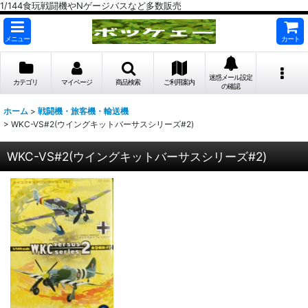
1/144食玩戦闘機やNゲージバスなど多数販売
メニュー
カート
迷惑メール設定
カテゴリ
マイページ
商品検索
ご利用案内
の確認
ホーム
>
戦闘機・旅客機・輸送機
>
WKC-VS#2(ウイングキットバーサスシリーズ#2)
WKC-VS#2(ウイングキットバーサスシリーズ#2)