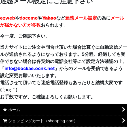
迷惑メール設定にご注意下さい
ezweb
や
docomo
や
Yahoo
など
迷惑メール設定
の為に
メール
が届かない方が多数
おられます。
今一度、ご確認下さい。
当方サイトにご注文や問合せ頂いた場合は直ぐに自動返信メー
ルが送信されるようになっております。5分程、経過しても受
信できない場合は各契約の電話会社等にて設定方法確認の上、
「
info@bockae.ocnk.net
」からのメールを受信できるよう
設定変更お願いいたします。
電話させて頂いても迷惑電話登録もあったりと結構大変です
(´;ω;｀)
お手数ですが、ご確認よろしくお願いします。
ホーム
ショッピングカート（shopping cart）