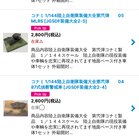
体1セット 外箱開封…
コナミ 1/144陸上自衛隊装備大全第弐弾 05
MLRS
[
JGSDF装備大全2-5
]
2,800
円
(税込)
在庫△
商品内容陸上自衛隊装備大全 第弐弾コナミ製
品 １／１４４スケール 陸上自衛隊の現役装備
や車輌を忠実に再現されてます地面ベース付き車
体1セット 外箱開封…
コナミ 1/144陸上自衛隊装備大全第弐弾 04
87式偵察警戒車
[
JGSDF装備大全2-4
]
2,600
円
(税込)
在庫◯
商品内容陸上自衛隊装備大全 第弐弾コナミ製
品 １／１４４スケール 陸上自衛隊の現役装備
や車輌を忠実に再現されてます地面ベース付き車
体1セット 外箱開封…