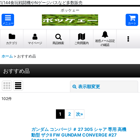
1/144食玩戦闘機やNゲージバスなど多数販売
ボッケェー
メニュー
カート
迷惑メール設定
カテゴリ
マイページ
商品検索
ご利用案内
の確認
ホーム
>
おすすめ品
おすすめ品
表示順変更
閉じる
102
件
表示数
:
1
2
次
»
在庫あり
ガンダム コンバージ ＃ 27 305 シャア 専用 高機
並び順
:
動型 ザクII FW GUNDAM CONVERGE #27