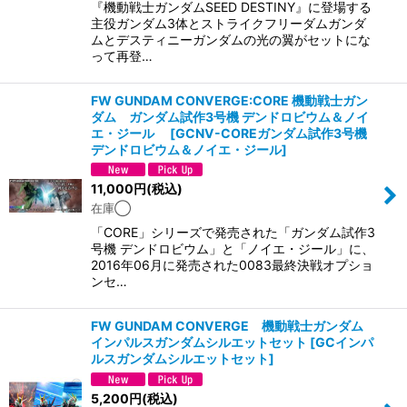
『機動戦士ガンダムSEED DESTINY』に登場する
主役ガンダム3体とストライクフリーダムガンダ
ムとデスティニーガンダムの光の翼がセットにな
って再登…
FW GUNDAM CONVERGE:CORE 機動戦士ガン
ダム ガンダム試作3号機 デンドロビウム＆ノイ
エ・ジール
[
GCNV-COREガンダム試作3号機
デンドロビウム＆ノイエ・ジール
]
11,000
円
(税込)
在庫◯
「CORE」シリーズで発売された「ガンダム試作3
号機 デンドロビウム」と「ノイエ・ジール」に、
2016年06月に発売された0083最終決戦オプショ
ンセ…
FW GUNDAM CONVERGE 機動戦士ガンダム
インパルスガンダムシルエットセット
[
GCインパ
ルスガンダムシルエットセット
]
5,200
円
(税込)