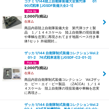
コナミ 1/144陸上自衛隊装備大全第弐弾 01
90式戦車
[
JGSDF装備大全2-1
]
2,000
円
(税込)
在庫△
商品内容陸上自衛隊装備大全 第弐弾コナミ製
品 １／１４４スケール 陸上自衛隊の現役装備
や車輌を忠実に再現されてます地面ベース付き車
体1セット 外箱開封…
ザッカ 1/144 自衛隊制式装備コレクションVol.2
01-2 74式戦車迷彩
[
JGSDF-C2-01-2
]
2,000
円
(税込)
在庫△
商品内容自衛隊制式装備コレクション Vol.2ザッ
カ ピー・エイ・ピー製品 （ZACCA）１／１４
４スケール 陸上自衛隊の現役装備や車輌を忠実
に再現さ…
ザッカ 1/144 自衛隊制式装備コレクションVol.2
02-1 87式高射機関砲 単色
[
JGSDF-C2-02-