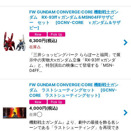
FW GUNDAM CONVERGE:CORE 機動戦士ガン
ダム RX-93ffｖガンダム＆MSN04FFサザビ
ー セット
[
GCNV-CORE ｖガンダム＆サザ
ビー
]
6,300
円
(税込)
在庫△
「三井ショッピングパーク ららぽーと福岡」で展
示中の実物大νガンダム立像「RX-93ff νガンダ
ム」と、特別演出の映像にて登場する「MSN-
04FF…
FW GUNDAM CONVERGE:CORE 機動戦士ガン
ダム ラストシューティングセット
[
GCNV-
CORE ラストシューティングセット
]
4,000
円
(税込)
在庫◯
機動戦士ガンダム』より、劇中の最後を飾る名シ
ーンである「ラストシューティング」を再現でき