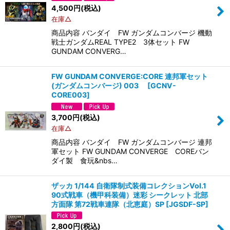
4,500
円
(税込)
在庫△
商品内容 バンダイ FW ガンダムコンバージ 機動
戦士ガンダムREAL TYPE2 3体セット FW
GUNDAM CONVERG…
FW GUNDAM CONVERGE:CORE 連邦軍セット
(ガンダムコンバージ) 003
[
GCNV-
CORE003
]
3,700
円
(税込)
在庫△
商品内容 バンダイ FW ガンダムコンバージ 連邦
軍セット FW GUNDAM CONVERGE COREバン
ダイ製 食玩&nbs…
ザッカ 1/144 自衛隊制式装備コレクションVol.1
90式戦車（機甲科装備）迷彩 シークレット 北部
方面隊 第72戦車連隊（北恵庭）SP
[
JGSDF-SP
]
2,800
円
(税込)