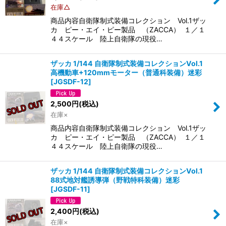
在庫△
商品内容自衛隊制式装備コレクション Vol.1ザッ
カ ピー・エイ・ピー製品 （ZACCA） １／１
４４スケール 陸上自衛隊の現役…
ザッカ 1/144 自衛隊制式装備コレクションVol.1
高機動車+120mmモーター（普通科装備）迷彩
[
JGSDF-12
]
2,500
円
(税込)
在庫×
商品内容自衛隊制式装備コレクション Vol.1ザッ
カ ピー・エイ・ピー製品 （ZACCA） １／１
４４スケール 陸上自衛隊の現役…
ザッカ 1/144 自衛隊制式装備コレクションVol.1
88式地対艦誘導弾（野戦特科装備）迷彩
[
JGSDF-11
]
2,400
円
(税込)
在庫×