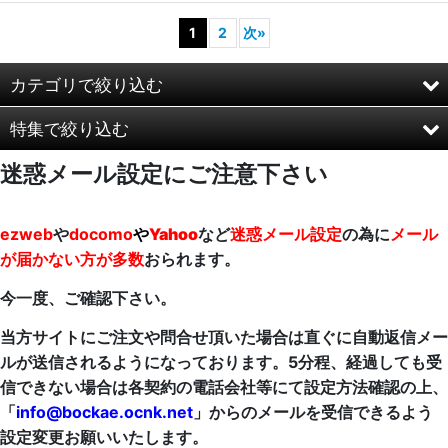
1
2
次
»
カテゴリで絞り込む
特集で絞り込む
ヘリコプターヘリボーンコレクション
迷惑メール設定にご注意下さい
戦闘機・旅客機・輸送機
エフトイズ
戦車・装輪車・装軌車等
童友社
ezweb
や
docomo
や
Yahoo
など
迷惑メール設定
の為に
メール
が届かない方が多数
おられます。
艦船・船（ミリタリー系）
カフェレオ
今一度、ご確認下さい。
機動戦士ガンダム
アルジャーノンプロダクト(カフェレオ)
当方サイトにご注文や問合せ頂いた場合は直ぐに自動返信メー
Nゲージ・建設機械(1/150)・鉄道
タカラトミー
ルが送信されるようになっております。5分程、経過しても受
信できない場合は各契約の電話会社等にて設定方法確認の上、
スターウォーズ コンバージ
トミーテック
「
info@bockae.ocnk.net
」からのメールを受信できるよう
設定変更お願いいたします。
チョコエッグ
バンダイ