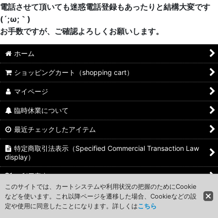
電話させて頂いても迷惑電話登録もあったりと結構大変です
宇宙戦艦ヤマト
マルカ
(´;ω;｀)
お手数ですが、ご確認よろしくお願いします。
仮面ライダー
藤本ホビー
ホーム
ミニカー
GIGA
ショッピングカート（shopping cart）
カード＆シール
メガハウス
マイページ
同人サークル
ザッカPAP
臨時休業について
フィギュア・ミニチュア
バンプレスト
最近チェックしたアイテム
プラッツ
特定商取引法表示（Specified Commercial Transaction Law
display）
自作品
ご利用案内
ロッテ
このサイトでは、カートシステムや利用状況の把握のためにCookie
お問い合わせ
などを使います。これ以降ページを遷移した場合、Cookieなどの設
定や使用に同意したことになります。詳しくは
こちら
TOMIX
迷惑メール設定の確認