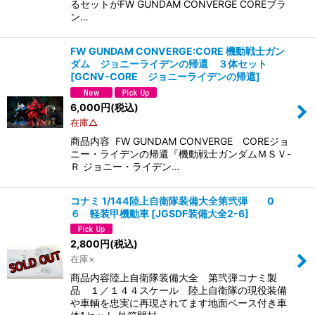
るセットがFW GUNDAM CONVERGE COREブラ
ン…
FW GUNDAM CONVERGE:CORE 機動戦士ガン
ダム ジョニーライデンの帰還 ３体セット
[
GCNV-CORE ジョニーライデンの帰還
]
6,000
円
(税込)
在庫△
商品内容 FW GUNDAM CONVERGE COREジョ
ニー・ライデンの帰還『機動戦士ガンダムＭＳＶ-
Ｒ ジョニー・ライデン…
コナミ 1/144陸上自衛隊装備大全第弐弾 0
６ 軽装甲機動車
[
JGSDF装備大全2-6
]
2,800
円
(税込)
在庫×
商品内容陸上自衛隊装備大全 第弐弾コナミ製
品 １／１４４スケール 陸上自衛隊の現役装備
や車輌を忠実に再現されてます地面ベース付き車