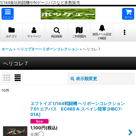
1/144食玩戦闘機やNゲージバスなど多数販売
メニュー
カート
迷惑メール設定
カテゴリ
マイページ
商品検索
ご利用案内
の確認
ホーム
>
ヘリコプターヘリボーンコレクション
>
ヘリコレ７
ヘリコレ７
表示順変更
閉じる
10
件
表示数
:
エフトイズ 1/144戦闘機 ヘリボーンコレクション
7 01 エアバス EC665 A.スペイン陸軍
[
HBC7-
在庫あり
01A
]
並び順
:
1,100
円
(税込)
在庫◯