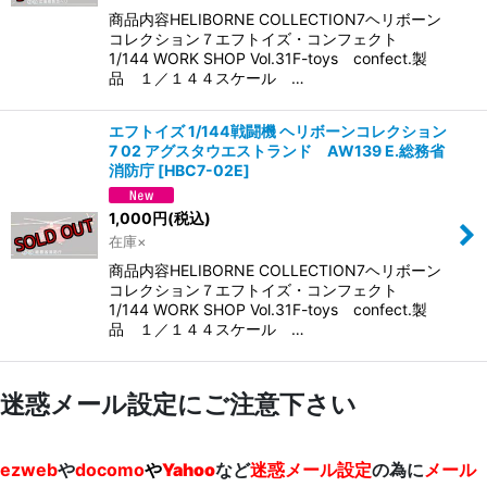
商品内容HELIBORNE COLLECTION7ヘリボーン
コレクション７エフトイズ・コンフェクト
1/144 WORK SHOP Vol.31F-toys confect.製
品 １／１４４スケール …
エフトイズ 1/144戦闘機 ヘリボーンコレクション
7 02 アグスタウエストランド AW139 E.総務省
消防庁
[
HBC7-02E
]
1,000
円
(税込)
在庫×
商品内容HELIBORNE COLLECTION7ヘリボーン
コレクション７エフトイズ・コンフェクト
1/144 WORK SHOP Vol.31F-toys confect.製
品 １／１４４スケール …
迷惑メール設定にご注意下さい
ezweb
や
docomo
や
Yahoo
など
迷惑メール設定
の為に
メール