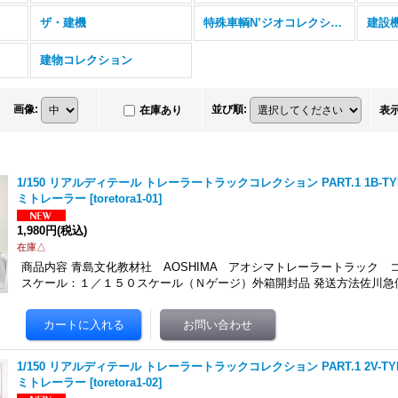
ザ・建機
特殊車輌N’ジオコレクション 藤本ホビー
建設機
建物コレクション
画像
:
並び順
:
在庫あり
表
1/150 リアルディテール トレーラートラックコレクション PART.1 1B-
ミトレーラー
[
toretora1-01
]
1,980円
(税込)
在庫△
商品内容 青島文化教材社 AOSHIMA アオシマトレーラートラック コレ
スケール：１／１５０スケール（Ｎゲージ）外箱開封品 発送方法佐川急便
1/150 リアルディテール トレーラートラックコレクション PART.1 2V-
ミトレーラー
[
toretora1-02
]