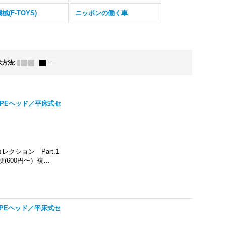
械(F-TOYS)
ニッポンの働く車
示方法
:
TYPEヘッド／平床式セ
クション Part.1
(600円〜）複…
TYPEヘッド／平床式セ