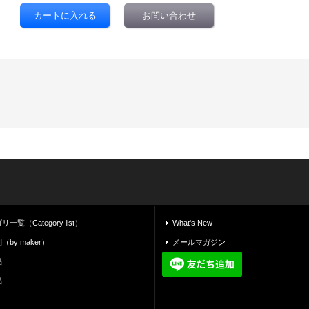
覧（Category list）
What's New
by maker）
メールマガジン
品
品