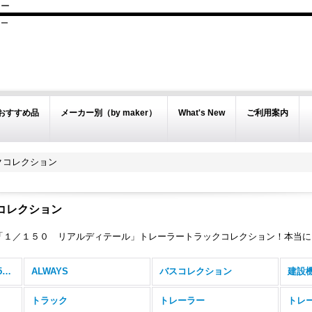
ぇー
ぇー
おすすめ品
メーカー別（by maker）
What's New
ご利用案内
クコレクション
コレクション
「１／１５０ リアルディテール」トレーラートラックコレクション！本当に
Nゲージ・建設機械(1/150)・鉄道 (全商品)
ALWAYS
バスコレクション
建設機
ー
トラック
トレーラー