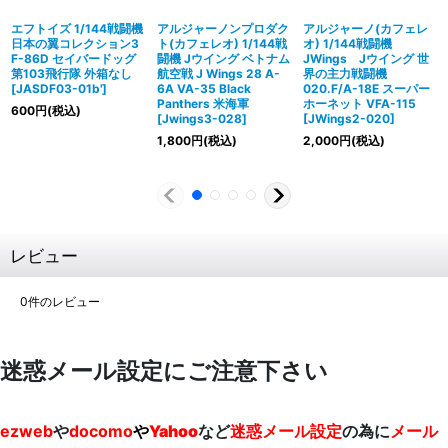
エフトイズ 1/144戦闘機
アルジャーノンプロダク
アルジャーノ(カフェレ
日本の翼コレクション3
ト(カフェレオ) 1/144戦
オ) 1/144戦闘機
F-86D セイバードッグ
闘機 Jウイング ベトナム
JWings Jウイング 世
第103飛行隊 外箱なし
航空戦 J Wings 28 A-
界の主力戦闘機
[
JASDF03-01b'
]
6A VA-35 Black
020.F/A-18E スーパー
Panthers 米海軍
ホーネット VFA-115
600
円
(税込)
[
Jwings3-028
]
[
JWings2-020
]
1,800
円
(税込)
2,000
円
(税込)
レビュー
0
件のレビュー
迷惑メール設定にご注意下さい
ezweb
や
docomo
や
Yahoo
など
迷惑メール設定
の為に
メール