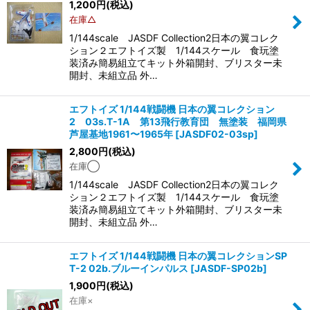
1,200
円
(税込)
在庫△
1/144scale JASDF Collection2日本の翼コレク
ション２エフトイズ製 1/144スケール 食玩塗
装済み簡易組立てキット外箱開封、ブリスター未
開封、未組立品 外…
エフトイズ 1/144戦闘機 日本の翼コレクション
2 03s.T-1A 第13飛行教育団 無塗装 福岡県
芦屋基地1961〜1965年
[
JASDF02-03sp
]
2,800
円
(税込)
在庫◯
1/144scale JASDF Collection2日本の翼コレク
ション２エフトイズ製 1/144スケール 食玩塗
装済み簡易組立てキット外箱開封、ブリスター未
開封、未組立品 外…
エフトイズ 1/144戦闘機 日本の翼コレクションSP
T-2 02b.ブルーインパルス
[
JASDF-SP02b
]
1,900
円
(税込)
在庫×