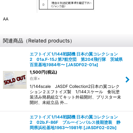
AA
関連商品（Related products）
エフトイズ 1/144戦闘機 日本の翼コレクション
2 01a.F-15J 第7航空団 第204飛行隊 茨城県
百里基地1984年〜
[
JASDF02-01a
]
1,500
円
(税込)
在庫×
1/144scale JASDF Collection2日本の翼コレク
ション２エフトイズ製 1/144スケール 食玩塗
装済み簡易組立てキット外箱開封、ブリスター未
開封、未組立品 外…
エフトイズ 1/144戦闘機 日本の翼コレクション
2 02b.F-86F ブルーインパルス後期塗装 静
岡県浜松基地1963〜1981年
[
JASDF02-02b
]