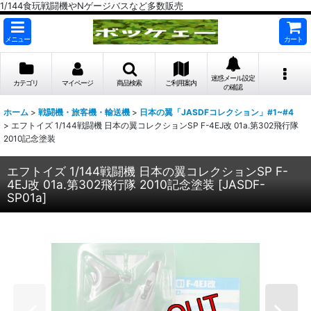
1/144食玩戦闘機やNゲージバスなど多数販売
メニュー
カート
迷惑メール設定
カテゴリ
マイページ
商品検索
ご利用案内
の確認
ホーム
>
戦闘機・旅客機・輸送機
>
日本の翼「JASDFコレクション」#1~#4
>
エフトイズ 1/144戦闘機 日本の翼コレクションSP F-4EJ改 01a.第302飛行隊
2010記念塗装
エフトイズ 1/144戦闘機 日本の翼コレクションSP F-
4EJ改 01a.第302飛行隊 2010記念塗装
[
JASDF-
SP01a
]