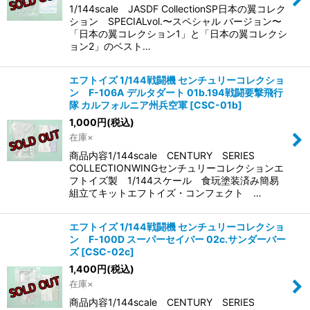
1/144scale JASDF CollectionSP日本の翼コレク
ション SPECIALvol.〜スペシャル バージョン〜
「日本の翼コレクション1」と「日本の翼コレクシ
ョン2」のベスト…
エフトイズ 1/144戦闘機 センチュリーコレクショ
ン F-106A デルタダート 01b.194戦闘要撃飛行
隊 カルフォルニア州兵空軍
[
CSC-01b
]
1,000
円
(税込)
在庫×
商品内容1/144scale CENTURY SERIES
COLLECTIONWINGセンチュリーコレクションエ
フトイズ製 1/144スケール 食玩塗装済み簡易
組立てキットエフトイズ・コンフェクト …
エフトイズ 1/144戦闘機 センチュリーコレクショ
ン F-100D スーパーセイバー 02c.サンダーバー
ズ
[
CSC-02c
]
1,400
円
(税込)
在庫×
商品内容1/144scale CENTURY SERIES