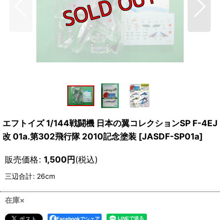
エフトイズ 1/144戦闘機 日本の翼コレクションSP F-4EJ
改 01a.第302飛行隊 2010記念塗装
[
JASDF-SP01a
]
販売価格
:
1,500
円
(税込)
三辺合計
:
26cm
在庫×
Facebookでシェア