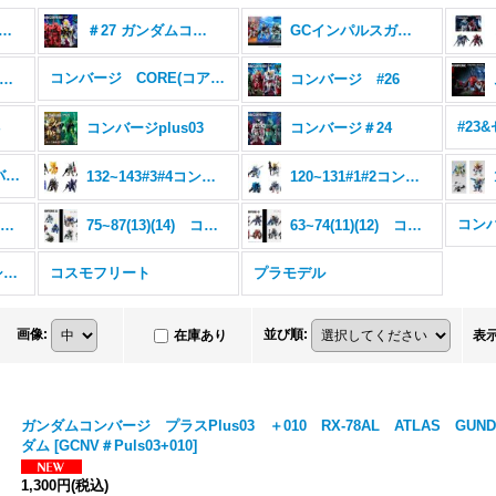
動戦士ガンダム (全商品)
＃27 ガンダムコンバージ
GCインパルスガンダムシルエットセット
コンバージ CORE(コア) シリーズ
ンバージ SEED DESTINY 3体セット
コンバージ #26
4
コンバージplus03
コンバージ＃24
206~217#15#16 コンバージ
132~143#3#4コンバージ
120~131#1#2コンバージ
コンバ
88~98(15)(16)コンバージ
75~87(13)(14) コンバージ
63~74(11)(12) コンバージ
コンバージ ＥＸ ＳＰ シリーズ
コスモフリート
プラモデル
画像
:
並び順
:
在庫あり
表
ガンダムコンバージ プラスPlus03 ＋010 RX-78AL ATLAS GU
ダム
[
GCNV＃Puls03+010
]
1,300円
(税込)