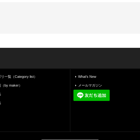
覧（Category list）
What's New
by maker）
メールマガジン
品
品