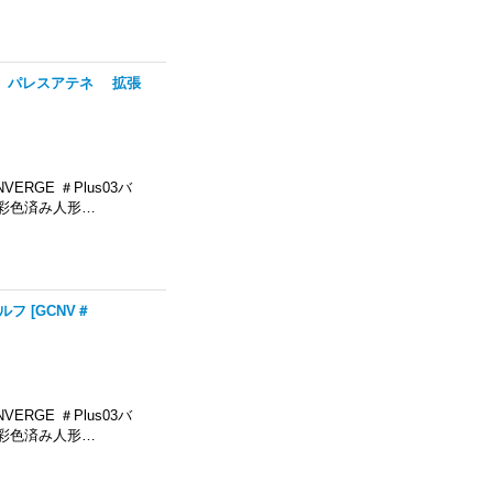
HENE パレスアテネ 拡張
ERGE ＃Plus03バ
彩色済み人形…
ドルフ
[
GCNV＃
ERGE ＃Plus03バ
彩色済み人形…