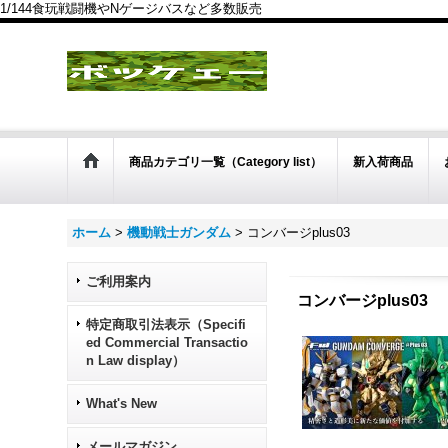
1/144食玩戦闘機やNゲージバスなど多数販売
商品カテゴリ一覧（Category list）
新入荷商品
ホーム
>
機動戦士ガンダム
>
コンバージplus03
ご利用案内
コンバージplus03
特定商取引法表示（Specifi
ed Commercial Transactio
n Law display）
What's New
メールマガジン