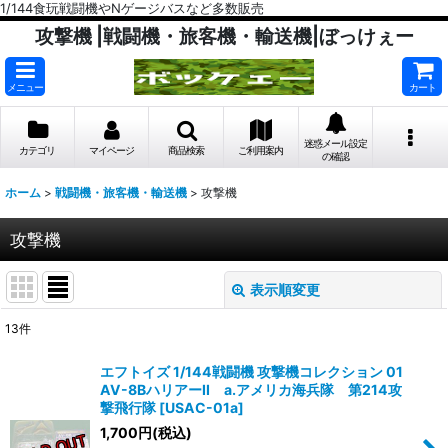
1/144食玩戦闘機やNゲージバスなど多数販売
攻撃機 |戦闘機・旅客機・輸送機|ぼっけぇー
メニュー
カート
迷惑メール設定
カテゴリ
マイページ
商品検索
ご利用案内
の確認
ホーム
>
戦闘機・旅客機・輸送機
>
攻撃機
攻撃機
表示順変更
閉じる
13
件
表示数
:
エフトイズ 1/144戦闘機 攻撃機コレクション 01
AV-8BハリアーII a.アメリカ海兵隊 第214攻
在庫あり
撃飛行隊
[
USAC-01a
]
1,700
円
(税込)
並び順
: