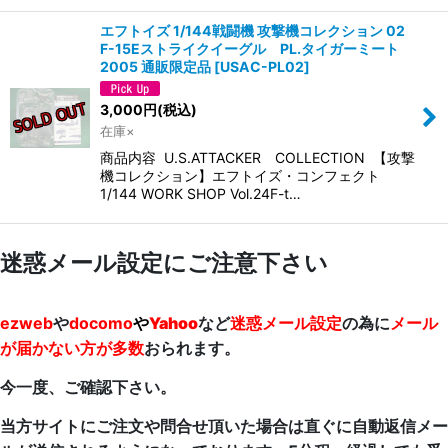
エフトイズ 1/144戦闘機 攻撃機コレクション 02
F-15Eストライクイーグル PL.タイガーミート
2005 通販限定品
[
USAC-PL02
]
3,000
円
(税込)
在庫×
商品内容 U.S.ATTACKER COLLECTION 【攻撃
機コレクション】エフトイズ・コンフェクト
1/144 WORK SHOP Vol.24F-t…
迷惑メール設定にご注意下さい
ezweb
や
docomo
や
Yahoo
など
迷惑メール設定
の為に
メール
が届かない方が多数
おられます。
今一度、ご確認下さい。
当方サイトにご注文や問合せ頂いた場合は直ぐに自動返信メー