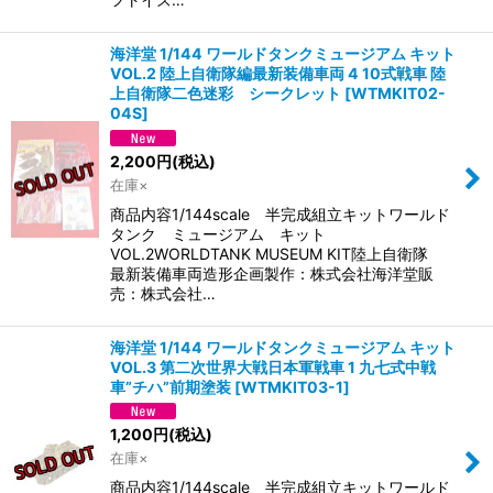
海洋堂 1/144 ワールドタンクミュージアム キット
VOL.2 陸上自衛隊編最新装備車両 4 10式戦車 陸
上自衛隊二色迷彩 シークレット
[
WTMKIT02-
04S
]
2,200
円
(税込)
在庫×
商品内容1/144scale 半完成組立キットワールド
タンク ミュージアム キット
VOL.2WORLDTANK MUSEUM KIT陸上自衛隊
最新装備車両造形企画製作：株式会社海洋堂販
売：株式会社…
海洋堂 1/144 ワールドタンクミュージアム キット
VOL.3 第二次世界大戦日本軍戦車 1 九七式中戦
車”チハ”前期塗装
[
WTMKIT03-1
]
1,200
円
(税込)
在庫×
商品内容1/144scale 半完成組立キットワールド