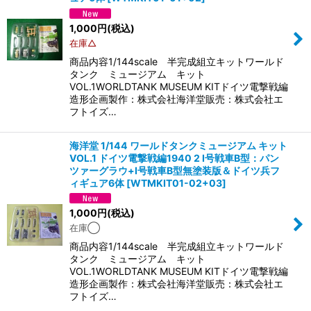
1,000
円
(税込)
在庫△
商品内容1/144scale 半完成組立キットワールド
タンク ミュージアム キット
VOL.1WORLDTANK MUSEUM KITドイツ電撃戦編
造形企画製作：株式会社海洋堂販売：株式会社エ
フトイズ…
海洋堂 1/144 ワールドタンクミュージアム キット
VOL.1 ドイツ電撃戦編1940 2 I号戦車B型：パン
ツァーグラウ+I号戦車B型無塗装版＆ドイツ兵フ
ィギュア6体
[
WTMKIT01-02+03
]
1,000
円
(税込)
在庫◯
商品内容1/144scale 半完成組立キットワールド
タンク ミュージアム キット
VOL.1WORLDTANK MUSEUM KITドイツ電撃戦編
造形企画製作：株式会社海洋堂販売：株式会社エ
フトイズ…