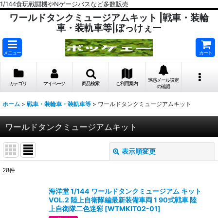
1/144食玩戦闘機やNゲージバスなど多数販売
ワールドタンクミュージアムキット |戦車・装輪
車・装軌車等|ぼっけぇー
メニュー
カート
迷惑メール設定
カテゴリ
マイページ
商品検索
ご利用案内
の確認
ホーム
>
戦車・装輪車・装軌車等
>
ワールドタンクミュージアムキット
ワールドタンクミュージアムキット
表示順変更
閉じる
28
件
表示数
:
海洋堂 1/144 ワールドタンクミュージアム キット
VOL.2 陸上自衛隊編最新装備車両 1 90式戦車 陸
在庫あり
上自衛隊二色迷彩
[
WTMKIT02-01
]