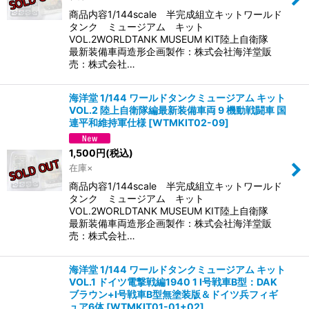
商品内容1/144scale 半完成組立キットワールド
タンク ミュージアム キット
VOL.2WORLDTANK MUSEUM KIT陸上自衛隊
最新装備車両造形企画製作：株式会社海洋堂販
売：株式会社…
海洋堂 1/144 ワールドタンクミュージアム キット
VOL.2 陸上自衛隊編最新装備車両 9 機動戦闘車 国
連平和維持軍仕様
[
WTMKIT02-09
]
1,500
円
(税込)
在庫×
商品内容1/144scale 半完成組立キットワールド
タンク ミュージアム キット
VOL.2WORLDTANK MUSEUM KIT陸上自衛隊
最新装備車両造形企画製作：株式会社海洋堂販
売：株式会社…
海洋堂 1/144 ワールドタンクミュージアム キット
VOL.1 ドイツ電撃戦編1940 1 I号戦車B型：DAK
ブラウン+I号戦車B型無塗装版＆ドイツ兵フィギ
ュア6体
[
WTMKIT01-01+02
]