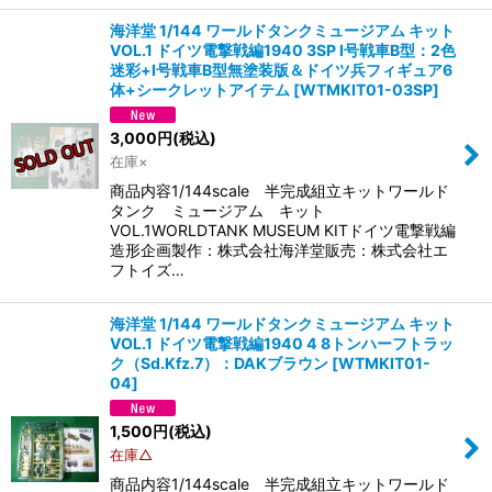
海洋堂 1/144 ワールドタンクミュージアム キット
VOL.1 ドイツ電撃戦編1940 3SP I号戦車B型：2色
迷彩+I号戦車B型無塗装版＆ドイツ兵フィギュア6
体+シークレットアイテム
[
WTMKIT01-03SP
]
3,000
円
(税込)
在庫×
商品内容1/144scale 半完成組立キットワールド
タンク ミュージアム キット
VOL.1WORLDTANK MUSEUM KITドイツ電撃戦編
造形企画製作：株式会社海洋堂販売：株式会社エ
フトイズ…
海洋堂 1/144 ワールドタンクミュージアム キット
VOL.1 ドイツ電撃戦編1940 4 8トンハーフトラッ
ク（Sd.Kfz.7）：DAKブラウン
[
WTMKIT01-
04
]
1,500
円
(税込)
在庫△
商品内容1/144scale 半完成組立キットワールド