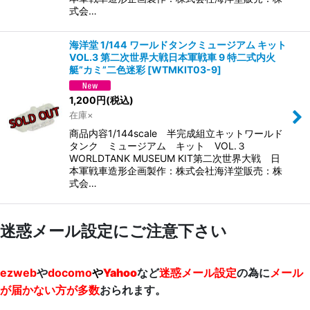
式会…
海洋堂 1/144 ワールドタンクミュージアム キット
VOL.3 第二次世界大戦日本軍戦車 9 特二式内火
艇”カミ”二色迷彩
[
WTMKIT03-9
]
1,200
円
(税込)
在庫×
商品内容1/144scale 半完成組立キットワールド
タンク ミュージアム キット VOL.３
WORLDTANK MUSEUM KIT第二次世界大戦 日
本軍戦車造形企画製作：株式会社海洋堂販売：株
式会…
迷惑メール設定にご注意下さい
ezweb
や
docomo
や
Yahoo
など
迷惑メール設定
の為に
メール
が届かない方が多数
おられます。