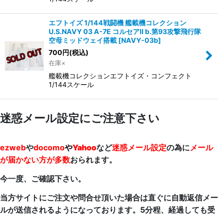
エフトイズ 1/144戦闘機 艦載機コレクション
U.S.NAVY 03 A-7E コルセアII b.第93攻撃飛行隊
空母ミッドウェイ搭載
[
NAVY-03b
]
700
円
(税込)
在庫×
艦載機コレクションエフトイズ・コンフェクト
1/144スケール
迷惑メール設定にご注意下さい
ezweb
や
docomo
や
Yahoo
など
迷惑メール設定
の為に
メール
が届かない方が多数
おられます。
今一度、ご確認下さい。
当方サイトにご注文や問合せ頂いた場合は直ぐに自動返信メー
ルが送信されるようになっております。5分程、経過しても受