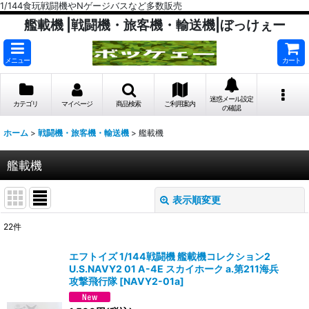
1/144食玩戦闘機やNゲージバスなど多数販売
艦載機 |戦闘機・旅客機・輸送機|ぼっけぇー
メニュー
カート
迷惑メール設定
カテゴリ
マイページ
商品検索
ご利用案内
の確認
ホーム
>
戦闘機・旅客機・輸送機
>
艦載機
艦載機
表示順変更
閉じる
22
件
表示数
:
エフトイズ 1/144戦闘機 艦載機コレクション2
U.S.NAVY2 01 A-4E スカイホーク a.第211海兵
在庫あり
攻撃飛行隊
[
NAVY2-01a
]
並び順
: