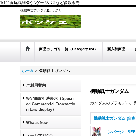
1/144食玩戦闘機やNゲージバスなど多数販売
機動戦士ガンダム|ぼっけぇー
商品カテゴリ一覧（Category list）
新入荷商品
ホーム
>
機動戦士ガンダム
ご利用案内
機動戦士ガンダム
特定商取引法表示（Specifi
ガンダムのプラモデル、
ed Commercial Transactio
n Law display）
機動戦士ガンダム (全商
What's New
コ
メールマガジン