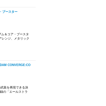
＆コア・ブースター
グ・ザム＆コア・ブースタ
アレンジ、メタリック
 CONVERGE:CO
の武装を再現できる決
0に収録の「エールストラ