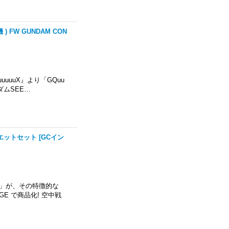
 FW GUNDAM CON
uuuuuX』より「GQuu
SEE…
ルエットセット
[
GCイン
ム」が、その特徴的な
E で商品化! 空中戦