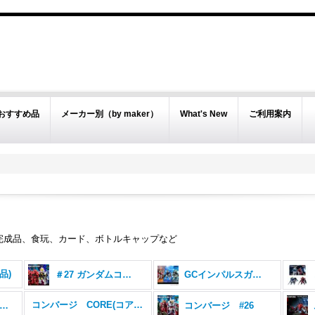
おすすめ品
メーカー別（by maker）
What's New
ご利用案内
完成品、食玩、カード、ボトルキャップなど
品)
＃27 ガンダムコンバージ
GCインパルスガンダムシルエットセット
コンバージ CORE(コア) シリーズ
ンバージ SEED DESTINY 3体セット
コンバージ #26