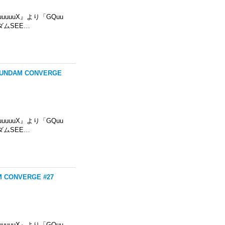
uuuuuX』より「GQuu
SEE…
GUNDAM CONVERGE
uuuuuX』より「GQuu
SEE…
CONVERGE #27
uuuuuX』より「GQuu