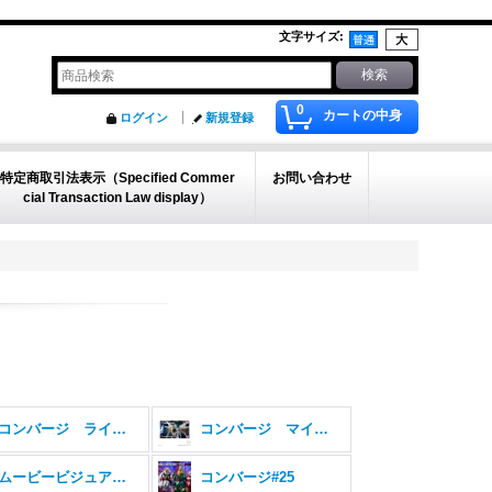
文字サイズ
:
0
カートの中身
ログイン
新規登録
特定商取引法表示（Specified Commer
お問い合わせ
cial Transaction Law display）
コンバージ ライジング＆インモータル
コンバージ マイティー
ムービービジュアルセレクション
コンバージ#25