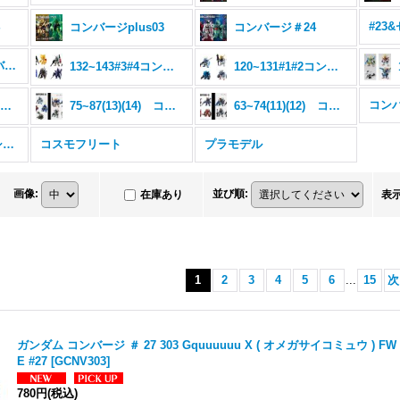
4
コンバージplus03
コンバージ＃24
206~217#15#16 コンバージ
132~143#3#4コンバージ
120~131#1#2コンバージ
コンバ
88~98(15)(16)コンバージ
75~87(13)(14) コンバージ
63~74(11)(12) コンバージ
コンバージ ＥＸ ＳＰ シリーズ
コスモフリート
プラモデル
画像
:
並び順
:
在庫あり
表
1
2
3
4
5
6
...
15
次
ガンダム コンバージ ＃ 27 303 Gquuuuuu X ( オメガサイコミュウ ) FW
E #27
[
GCNV303
]
780円
(税込)