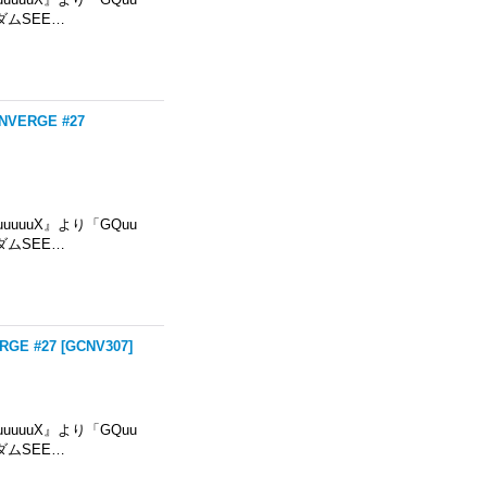
SEE…
VERGE #27
uuuuuX』より「GQuu
SEE…
GE #27
[
GCNV307
]
uuuuuX』より「GQuu
SEE…