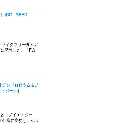
ット
[
GC SEED
ストライクフリーダムガ
年に発売した、「FW
号機 デンドロビウム＆ノ
イエ・ジール
]
」と「ノイエ・ジー
RE仕様に変更し、セッ