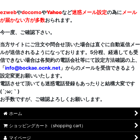
ezweb
や
docomo
や
Yahoo
など
迷惑メール設定
の為に
メール
絞り込む
が届かない方が多数
おられます。
今一度、ご確認下さい。
当方サイトにご注文や問合せ頂いた場合は直ぐに自動返信メー
ルが送信されるようになっております。5分程、経過しても受
信できない場合は各契約の電話会社等にて設定方法確認の上、
「
info@bockae.ocnk.net
」からのメールを受信できるよう
設定変更お願いいたします。
電話させて頂いても迷惑電話登録もあったりと結構大変です
(´;ω;｀)
お手数ですが、ご確認よろしくお願いします。
ホーム
ショッピングカート（shopping cart）
マイページ