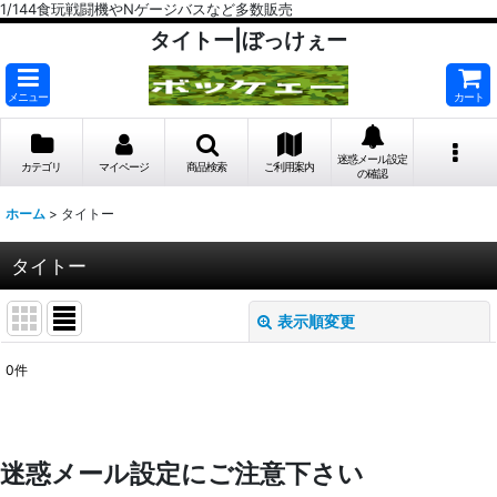
1/144食玩戦闘機やNゲージバスなど多数販売
タイトー|ぼっけぇー
メニュー
カート
迷惑メール設定
カテゴリ
マイページ
商品検索
ご利用案内
の確認
ホーム
>
タイトー
タイトー
表示順変更
閉じる
0
件
表示数
:
在庫あり
迷惑メール設定にご注意下さい
並び順
: