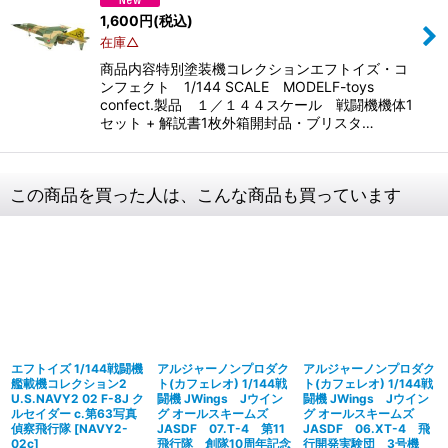
1,600
円
(税込)
在庫△
商品内容特別塗装機コレクションエフトイズ・コ
ンフェクト 1/144 SCALE MODELF-toys
confect.製品 １／１４４スケール 戦闘機機体1
セット + 解説書1枚外箱開封品・ブリスタ…
この商品を買った人は、こんな商品も買っています
エフトイズ 1/144戦闘機
アルジャーノンプロダク
アルジャーノンプロダク
艦載機コレクション2
ト(カフェレオ) 1/144戦
ト(カフェレオ) 1/144戦
U.S.NAVY2 02 F-8J ク
闘機 JWings Jウイン
闘機 JWings Jウイン
ルセイダー c.第63写真
グ オールスキームズ
グ オールスキームズ
偵察飛行隊
[
NAVY2-
JASDF 07.T-4 第11
JASDF 06.XT-4 飛
02c
]
飛行隊 創隊10周年記念
行開発実験団 3号機