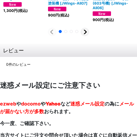
塗装機
[
JWings-All07
]
(603号機)
[
JWings-
All06
]
1,300
円
(税込)
900
円
(税込)
900
円
(税込)
レビュー
0
件のレビュー
迷惑メール設定にご注意下さい
ezweb
や
docomo
や
Yahoo
など
迷惑メール設定
の為に
メール
が届かない方が多数
おられます。
今一度、ご確認下さい。
当方サイトにご注文や問合せ頂いた場合は直ぐに自動返信メー