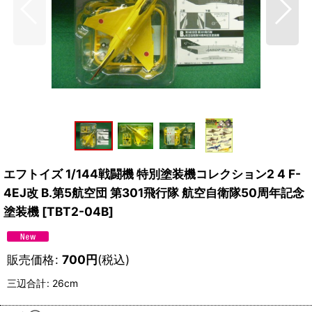
エフトイズ 1/144戦闘機 特別塗装機コレクション2 4 F-
4EJ改 B.第5航空団 第301飛行隊 航空自衛隊50周年記念
塗装機
[
TBT2-04B
]
販売価格
:
700
円
(税込)
三辺合計
:
26cm