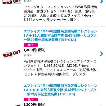
在庫×
ウイングキットコレクションvol.2 WWII 戦闘機編
懸賞品 抽選プレゼント(200名） 鍾馗 飛行第
246戦隊 大阪大正飛行場 エフトイズ(F-toys)
1/144スケール ランナーパーツ組立…
エフトイズ 1/144戦闘機 特別塗装機コレクション
1 AH-1S A.東部方面航空隊 第4対戦車ヘリコプタ
ー隊20周年記念塗装機
[
TBT-01A
]
1,300
円
(税込)
在庫×
商品内容特別塗装機コレクションエフトイズ・コ
ンフェクト 1/144 SCALE MODELF-toys
confect.製品 １／１４４スケール 戦闘機機体1
セット + 解説書1枚外箱開封品・ブリスタ…
エフトイズ 1/144戦闘機 特別塗装機コレクション
1 AH-1S B.東部方面航空隊 第4対戦車ヘリコプタ
ー隊19周年記念塗装機
[
TBT-01B
]
1,300
円
(税込)