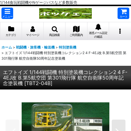
1/144食玩戦闘機やNゲージバスなど多数販売
メニュー
カート
迷惑メール設定
カテゴリ
マイページ
商品検索
ご利用案内
の確認
ホーム
>
戦闘機・旅客機・輸送機
>
特別塗装機
>
エフトイズ 1/144戦闘機 特別塗装機コレクション2 4 F-4EJ改 B.第5航空団 第
301飛行隊 航空自衛隊50周年記念塗装機
エフトイズ 1/144戦闘機 特別塗装機コレクション2 4 F-
4EJ改 B.第5航空団 第301飛行隊 航空自衛隊50周年記
念塗装機
[
TBT2-04B
]