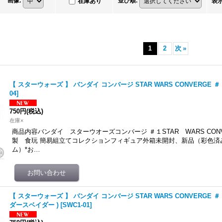
画像
:
並び順
:
在庫あり
表
1
2
次
»
【 スターウォーズ 】 バンダイ コンバージ STAR WARS CONVERGE ＃ 1 
04
]
750円
(税込)
在庫×
商品内容バンダイ スターウオーズコンバージ ＃１STAR WARS CONV
製 食玩 簡易組立てコレクションフィギュア外箱未開封、新品（彩色済
ム）*お…
【 スターウォーズ 】 バンダイ コンバージ STAR WARS CONVERGE ＃ 1 0
ダースベイダー )
[
SWC1-01
]