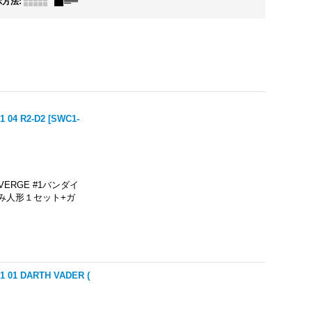
示方法
:
04 R2-D2
[
SWC1-
ERGE #1バンダイ
み人形１セット+ガ
1 DARTH VADER (