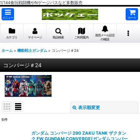
1/144食玩戦闘機やNゲージバスなど多数販売
メニュー
カート
迷惑メール設定
カテゴリ
マイページ
商品検索
ご利用案内
の確認
ホーム
>
機動戦士ガンダム
>
コンバージ＃24
コンバージ＃24
表示順変更
閉じる
6
件
表示数
:
ガンダム コンバージ 290 ZAKU TANK ザクタン
ク FW GUNDAM CONVERGE(ガンダムコンバー
在庫あり