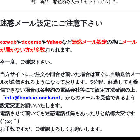
封、新品（彩色済み人形１セット+ガム）*…
迷惑メール設定にご注意下さい
ezweb
や
docomo
や
Yahoo
など
迷惑メール設定
の為に
メール
が届かない方が多数
おられます。
今一度、ご確認下さい。
当方サイトにご注文や問合せ頂いた場合は直ぐに自動返信メー
ルが送信されるようになっております。5分程、経過しても受
信できない場合は各契約の電話会社等にて設定方法確認の上、
「
info@bockae.ocnk.net
」からのメールを受信できるよう
設定変更お願いいたします。
電話させて頂いても迷惑電話登録もあったりと結構大変です
(´;ω;｀)
お手数ですが、ご確認よろしくお願いします。