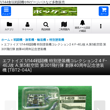
1/144食玩戦闘機やNゲージバスなど多数販売
メニュー
カート
迷惑メール設定
カテゴリ
マイページ
商品検索
ご利用案内
の確認
ホーム
>
戦闘機・旅客機・輸送機
>
特別塗装機
>
エフトイズ 1/144戦闘機 特別塗装機コレクション2 4 F-4EJ改 A.第5航空団 第
301飛行隊 創隊40周年記念塗装機
エフトイズ 1/144戦闘機 特別塗装機コレクション2 4 F-
4EJ改 A.第5航空団 第301飛行隊 創隊40周年記念塗装
機
[
TBT2-04A
]