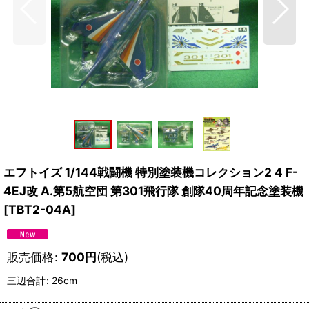
エフトイズ 1/144戦闘機 特別塗装機コレクション2 4 F-
4EJ改 A.第5航空団 第301飛行隊 創隊40周年記念塗装機
[
TBT2-04A
]
販売価格
:
700
円
(税込)
三辺合計
:
26cm