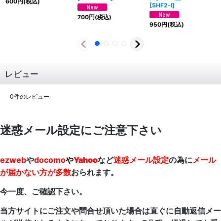
600
円
(税込)
[
SHF2-I
]
700
円
(税込)
950
円
(税込)
レビュー
0
件のレビュー
迷惑メール設定にご注意下さい
ezweb
や
docomo
や
Yahoo
など
迷惑メール設定
の為に
メール
が届かない方が多数
おられます。
今一度、ご確認下さい。
当方サイトにご注文や問合せ頂いた場合は直ぐに自動返信メー