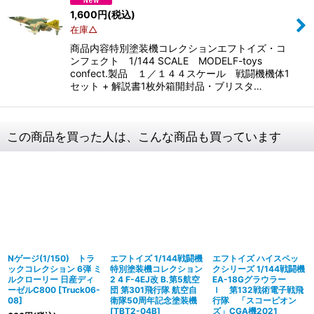
1,600
円
(税込)
在庫△
商品内容特別塗装機コレクションエフトイズ・コ
ンフェクト 1/144 SCALE MODELF-toys
confect.製品 １／１４４スケール 戦闘機機体1
セット + 解説書1枚外箱開封品・ブリスタ…
この商品を買った人は、こんな商品も買っています
Nゲージ(1/150) トラ
エフトイズ 1/144戦闘機
エフトイズ ハイスペッ
ックコレクション 6弾 ミ
特別塗装機コレクション
クシリーズ 1/144戦闘機
ルクローリー 日産ディ
2 4 F-4EJ改 B.第5航空
EA-18Gグラウラー
ーゼルC800
[
Truck06-
団 第301飛行隊 航空自
Ｉ 第132戦術電子戦飛
08
]
衛隊50周年記念塗装機
行隊 「スコーピオン
[
TBT2-04B
]
ズ」CGA機2021