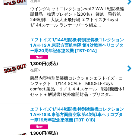
在庫×
ウイングキットコレクションvol.2 WWII 戦闘機編
懸賞品 抽選プレゼント(200名） 鍾馗 飛行第
246戦隊 大阪大正飛行場 エフトイズ(F-toys)
1/144スケール ランナーパーツ組立…
エフトイズ 1/144戦闘機 特別塗装機コレクション
1 AH-1S A.東部方面航空隊 第4対戦車ヘリコプタ
ー隊20周年記念塗装機
[
TBT-01A
]
1,300
円
(税込)
在庫×
商品内容特別塗装機コレクションエフトイズ・コ
ンフェクト 1/144 SCALE MODELF-toys
confect.製品 １／１４４スケール 戦闘機機体1
セット + 解説書1枚外箱開封品・ブリスタ…
エフトイズ 1/144戦闘機 特別塗装機コレクション
1 AH-1S B.東部方面航空隊 第4対戦車ヘリコプタ
ー隊19周年記念塗装機
[
TBT-01B
]
1,300
円
(税込)