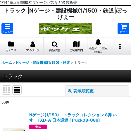
1/144食玩戦闘機やNゲージバスなど多数販売
トラック |Nゲージ・建設機械(1/150)・鉄道|ぼっ
けぇー
メニュー
カート
迷惑メール設定
カテゴリ
マイページ
商品検索
ご利用案内
の確認
ホーム
>
Nゲージ・建設機械(1/150)・鉄道
>
トラック
トラック
表示順変更
閉じる
50
件
表示数
:
Nゲージ(1/150) トラックコレクション 8弾 い
すゞTXD-A 日本通運
[
Truck08-086
]
在庫あり