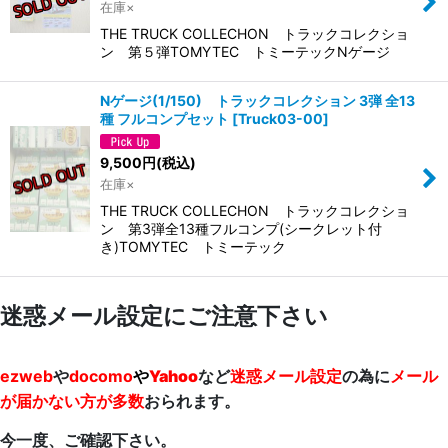
在庫×
THE TRUCK COLLECHON トラックコレクショ
ン 第５弾TOMYTEC トミーテックNゲージ
Nゲージ(1/150) トラックコレクション 3弾 全13
種 フルコンプセット
[
Truck03-00
]
9,500
円
(税込)
在庫×
THE TRUCK COLLECHON トラックコレクショ
ン 第3弾全13種フルコンプ(シークレット付
き)TOMYTEC トミーテック
迷惑メール設定にご注意下さい
ezweb
や
docomo
や
Yahoo
など
迷惑メール設定
の為に
メール
が届かない方が多数
おられます。
今一度、ご確認下さい。