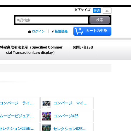
文字サイズ
:
0
カートの中身
ログイン
新規登録
特定商取引法表示（Specified Commer
お問い合わせ
cial Transaction Law display）
コンバージ ライジング＆インモータル
コンバージ マイティー
ムービービジュアルセレクション
コンバージ#25
#23&セレクション03SELECTION03
セレクション02SELECTION02