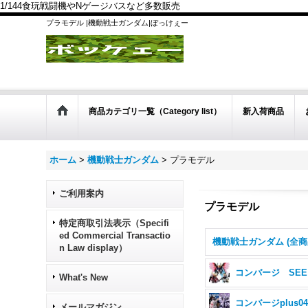
1/144食玩戦闘機やNゲージバスなど多数販売
プラモデル |機動戦士ガンダム|ぼっけぇー
商品カテゴリ一覧（Category list）
新入荷商品
ホーム
>
機動戦士ガンダム
>
プラモデル
ご利用案内
プラモデル
特定商取引法表示（Specifi
ed Commercial Transactio
機動戦士ガンダム (全商
n Law display）
コ
What's New
コンバージplus0
メールマガジン