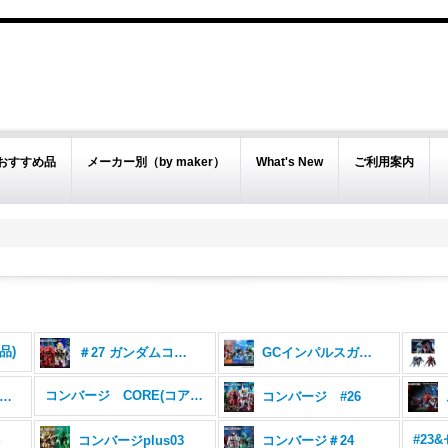
おすすめ品
メーカー別（by maker）
What's New
ご利用案内
品)
＃27 ガンダムコンバージ
GCインパルスガンダムシルエットセット
コンバージ CORE(コア) シリーズ
ンバージ SEED DESTINY 3体セット
コンバージ #26
4
コンバージplus03
コンバージ＃24