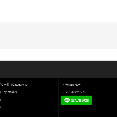
覧（Category list）
What's New
by maker）
メールマガジン
品
品