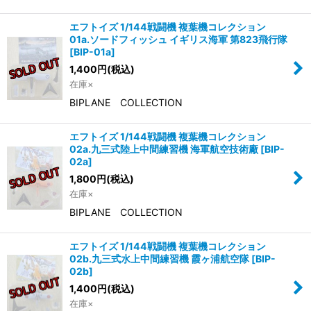
エフトイズ 1/144戦闘機 複葉機コレクション
01a.ソードフィッシュ イギリス海軍 第823飛行隊
[
BIP-01a
]
1,400
円
(税込)
在庫×
BIPLANE COLLECTION
エフトイズ 1/144戦闘機 複葉機コレクション
02a.九三式陸上中間練習機 海軍航空技術廠
[
BIP-
02a
]
1,800
円
(税込)
在庫×
BIPLANE COLLECTION
エフトイズ 1/144戦闘機 複葉機コレクション
02b.九三式水上中間練習機 霞ヶ浦航空隊
[
BIP-
02b
]
1,400
円
(税込)
在庫×