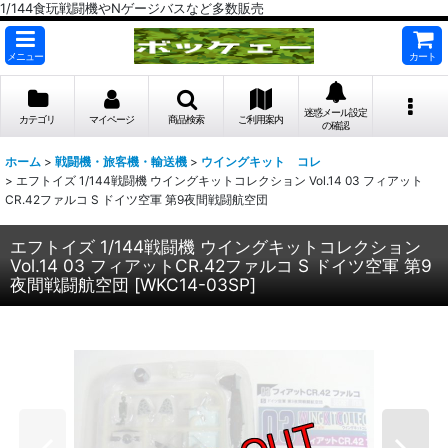
1/144食玩戦闘機やNゲージバスなど多数販売
メニュー
カート
迷惑メール設定
カテゴリ
マイページ
商品検索
ご利用案内
の確認
ホーム
>
戦闘機・旅客機・輸送機
>
ウイングキット コレ
>
エフトイズ 1/144戦闘機 ウイングキットコレクション Vol.14 03 フィアット
CR.42ファルコ S ドイツ空軍 第9夜間戦闘航空団
エフトイズ 1/144戦闘機 ウイングキットコレクション
Vol.14 03 フィアットCR.42ファルコ S ドイツ空軍 第9
夜間戦闘航空団
[
WKC14-03SP
]