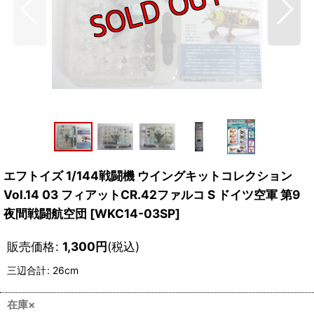
エフトイズ 1/144戦闘機 ウイングキットコレクション
Vol.14 03 フィアットCR.42ファルコ S ドイツ空軍 第9
夜間戦闘航空団
[
WKC14-03SP
]
販売価格
:
1,300
円
(税込)
三辺合計
:
26cm
在庫×