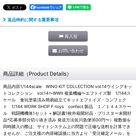
Facebookでシェア
返品特約に関する重要事項
再入荷
お問い合わせ
商品詳細（Product Details）
商品内容1/144scale WING KIT COLLECTION vol.14ウイングキッ
トコレクション vol.14〜WWII 複葉機編〜エフトイズ製 1/144ス
ケール 食玩塗装済み簡易組立てキットエフトイズ・コンフェク
ト 1/144 WORK SHOP F-toys confect.製品 １／１４４スケー
ル 戦闘機機体1セット + 解説書1枚外箱開封品・ブリスター未開封
品*応募券部分切り抜き済み 発送方法佐川急便(600円〜）複数個を
同時購入の際は、サイトシステム上の問題で正確な送料を計算でき
ませんが、ご注文後の内容確認後に当方より「受注確定メール」を