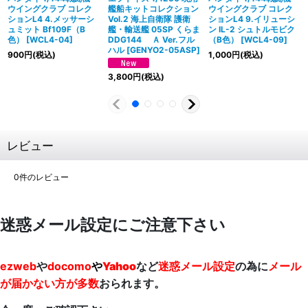
ウイングクラブ コレク
艦船キットコレクション
ウイングクラブ コレク
ションL4 4.メッサーシ
Vol.2 海上自衛隊 護衛
ションL4 9.イリューシ
ュミット Bf109F（B
艦・輸送艦 05SP くらま
ン IL-2 シュトルモビク
色）
[
WCL4-04
]
DDG144 Ａ Ver.フル
（B色）
[
WCL4-09
]
ハル
[
GENYO2-05ASP
]
900
円
(税込)
1,000
円
(税込)
3,800
円
(税込)
レビュー
0
件のレビュー
迷惑メール設定にご注意下さい
ezweb
や
docomo
や
Yahoo
など
迷惑メール設定
の為に
メール
が届かない方が多数
おられます。