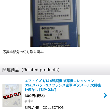
応募券部分の切り取り済み
関連商品（Related products）
エフトイズ 1/144戦闘機 複葉機コレクション
03a.スパッドS.7 フランス空軍 ギヌメール大尉機
外箱なし
[
BIP-03a'
]
600
円
(税込)
在庫×
BIPLANE COLLECTION