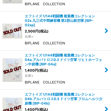
BIPLANE COLLECTION
エフトイズ 1/144戦闘機 複葉機コレクション
02s.九三式中間練習機 第2郡山航空隊
[
BIP-
02sp
]
2,500
円
(税込)
在庫×
BIPLANE COLLECTION
エフトイズ 1/144戦闘機 複葉機コレクション
04a.アルバトロスD.3 ドイツ空軍 リヒトホーフェ
ン中尉機
[
BIP-04a
]
1,400
円
(税込)
在庫×
BIPLANE COLLECTION
エフトイズ 1/144戦闘機 複葉機コレクション
04b.アルバトロスD.3 ドイツ空軍 フロムヘルツ少
尉機
[
BIP-04b
]
1,400
円
(税込)