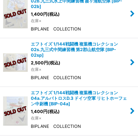
02b.九三式水上中間練習機 霞ヶ浦航空隊
[
BIP-
02b
]
1,400
円
(税込)
在庫×
BIPLANE COLLECTION
エフトイズ 1/144戦闘機 複葉機コレクション
02s.九三式中間練習機 第2郡山航空隊
[
BIP-
02sp
]
2,500
円
(税込)
在庫×
BIPLANE COLLECTION
エフトイズ 1/144戦闘機 複葉機コレクション
04a.アルバトロスD.3 ドイツ空軍 リヒトホーフェ
ン中尉機
[
BIP-04a
]
1,400
円
(税込)
在庫×
BIPLANE COLLECTION