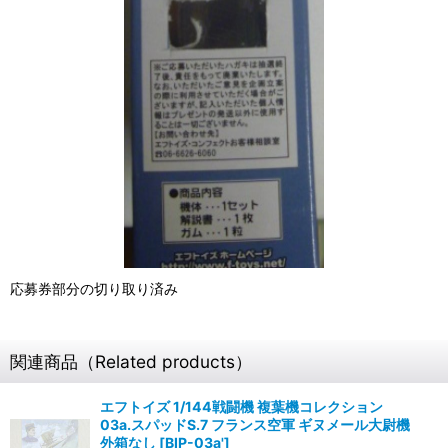
応募券部分の切り取り済み
関連商品（Related products）
エフトイズ 1/144戦闘機 複葉機コレクション
03a.スパッドS.7 フランス空軍 ギヌメール大尉機
外箱なし
[
BIP-03a'
]