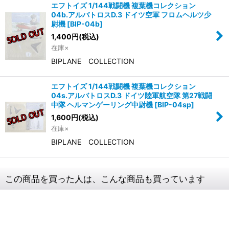
エフトイズ 1/144戦闘機 複葉機コレクション
04b.アルバトロスD.3 ドイツ空軍 フロムヘルツ少
尉機
[
BIP-04b
]
1,400
円
(税込)
在庫×
BIPLANE COLLECTION
エフトイズ 1/144戦闘機 複葉機コレクション
04s.アルバトロスD.3 ドイツ陸軍航空隊 第27戦闘
中隊 ヘルマンゲーリング中尉機
[
BIP-04sp
]
1,600
円
(税込)
在庫×
BIPLANE COLLECTION
この商品を買った人は、こんな商品も買っています