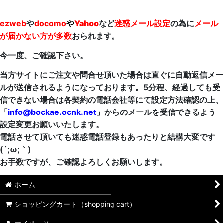
ezweb
や
docomo
や
Yahoo
など
迷惑メール設定
の為に
メール
が届かない方が多数
おられます。
今一度、ご確認下さい。
当方サイトにご注文や問合せ頂いた場合は直ぐに自動返信メー
ルが送信されるようになっております。5分程、経過しても受
信できない場合は各契約の電話会社等にて設定方法確認の上、
「
info@bockae.ocnk.net
」からのメールを受信できるよう
設定変更お願いいたします。
電話させて頂いても迷惑電話登録もあったりと結構大変です
(´;ω;｀)
お手数ですが、ご確認よろしくお願いします。
ホーム
ショッピングカート（shopping cart）