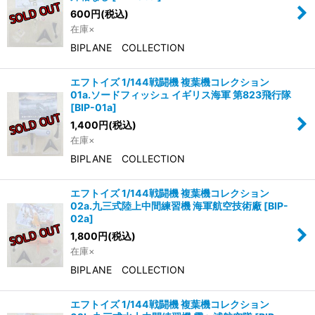
600
円
(税込)
在庫×
BIPLANE COLLECTION
エフトイズ 1/144戦闘機 複葉機コレクション
01a.ソードフィッシュ イギリス海軍 第823飛行隊
[
BIP-01a
]
1,400
円
(税込)
在庫×
BIPLANE COLLECTION
エフトイズ 1/144戦闘機 複葉機コレクション
02a.九三式陸上中間練習機 海軍航空技術廠
[
BIP-
02a
]
1,800
円
(税込)
在庫×
BIPLANE COLLECTION
エフトイズ 1/144戦闘機 複葉機コレクション