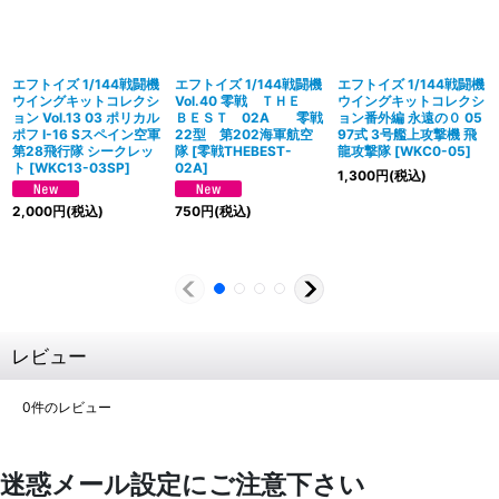
エフトイズ 1/144戦闘機
エフトイズ 1/144戦闘機
エフトイズ 1/144戦闘機
ウイングキットコレクシ
Vol.40 零戦 ＴＨＥ
ウイングキットコレクシ
ョン Vol.13 03 ポリカル
ＢＥＳＴ 02A 零戦
ョン番外編 永遠の０ 05
ポフ I-16 Sスペイン空軍
22型 第202海軍航空
97式 3号艦上攻撃機 飛
第28飛行隊 シークレッ
隊
[
零戦THEBEST-
龍攻撃隊
[
WKC0-05
]
ト
[
WKC13-03SP
]
02A
]
1,300
円
(税込)
2,000
円
(税込)
750
円
(税込)
レビュー
0
件のレビュー
迷惑メール設定にご注意下さい