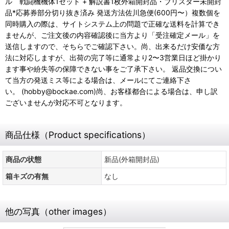
ル 戦闘機機体1セット + 解説書1枚外箱開封品・ブリスター未開封
品*応募券部分切り抜き済み 発送方法佐川急便(600円〜）複数個を
同時購入の際は、サイトシステム上の問題で正確な送料を計算でき
ませんが、ご注文後の内容確認後に当方より「受注確定メール」を
送信しますので、そちらでご確認下さい。尚、出来るだけ安価な方
法に対応しますが、出荷の完了等に通常より2〜3営業日ほど掛かり
ます事や紛失等の保障できない事をご了承下さい。 返品交換につい
て当方の発送ミス等による場合は、メールにてご連絡下さ
い。 (hobby@bockae.com)尚、お客様都合による場合は、申し訳
ございませんが対応不可となります。
商品仕様（Product specifications）
商品の状態
新品(外箱開封品)
箱キズの有無
なし
他の写真（other images）