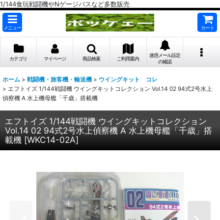
1/144食玩戦闘機やNゲージバスなど多数販売
メニュー
カート
迷惑メール設定
カテゴリ
マイページ
商品検索
ご利用案内
の確認
ホーム
>
戦闘機・旅客機・輸送機
>
ウイングキット コレ
>
エフトイズ 1/144戦闘機 ウイングキットコレクション Vol.14 02 94式2号水上
偵察機 A 水上機母艦「千歳」搭載機
エフトイズ 1/144戦闘機 ウイングキットコレクション
Vol.14 02 94式2号水上偵察機 A 水上機母艦「千歳」搭
載機
[
WKC14-02A
]