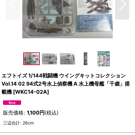
エフトイズ 1/144戦闘機 ウイングキットコレクション
Vol.14 02 94式2号水上偵察機 A 水上機母艦「千歳」搭
載機
[
WKC14-02A
]
販売価格
:
1,100
円
(税込)
三辺合計
:
26cm