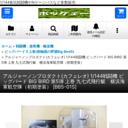
1/144食玩戦闘機やNゲージバスなど多数販売
メニュー
カート
迷惑メール設定
カテゴリ
マイページ
商品検索
ご利用案内
の確認
ホーム
>
戦闘機・旅客機・輸送機
>
ビッグバード５上巻(枢軸国の野望Big Bird5)
>
アルジャーノンプロダクト(カフェレオ) 1/144戦闘機 ビッグバード BIG BIRD 第
5弾 上巻 九七式飛行艇 横浜海軍航空隊（初期塗装）
アルジャーノンプロダクト(カフェレオ) 1/144戦闘機 ビ
ッグバード BIG BIRD 第5弾 上巻 九七式飛行艇 横浜海
軍航空隊（初期塗装）
[
BB5-01S
]