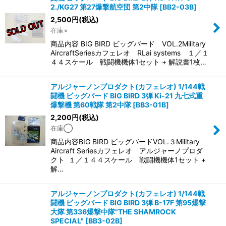
2./KG27 第27爆撃航空団 第2中隊
[
BB2-03B
]
2,500
円
(税込)
在庫×
商品内容 BIG BIRD ビッグバード VOL.2Military
AircraftSeriesカフェレオ RLai systems １／１
４４スケール 戦闘機機体1セット + 解説書1枚…
アルジャーノンプロダクト(カフェレオ) 1/144戦
闘機 ビッグバード BIG BIRD 3弾 Ki-21 九七式重
爆撃機 第60戦隊 第2中隊
[
BB3-01B
]
2,200
円
(税込)
在庫◯
商品内容BIG BIRD ビッグバードVOL.３Military
Aircraft Seriesカフェレオ アルジャーノプロダ
クト １／１４４スケール 戦闘機機体1セット +
解…
アルジャーノンプロダクト(カフェレオ) 1/144戦
闘機 ビッグバード BIG BIRD 3弾 B-17F 第95爆撃
大隊 第336爆撃中隊"THE SHAMROCK
SPECIAL"
[
BB3-02B
]