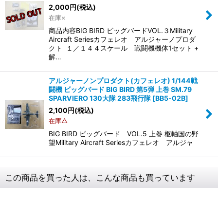
2,000
円
(税込)
在庫×
商品内容BIG BIRD ビッグバードVOL.３Military
Aircraft Seriesカフェレオ アルジャーノプロダ
クト １／１４４スケール 戦闘機機体1セット +
解…
アルジャーノンプロダクト(カフェレオ) 1/144戦
闘機 ビッグバード BIG BIRD 第5弾 上巻 SM.79
SPARVIERO 130大隊 283飛行隊
[
BB5-02B
]
2,100
円
(税込)
在庫△
BIG BIRD ビッグバード VOL.5 上巻 枢軸国の野
望Military Aircraft Seriesカフェレオ アルジャ
この商品を買った人は、こんな商品も買っています