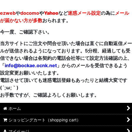
ezweb
や
docomo
や
Yahoo
など
迷惑メール設定
の為に
メール
が届かない方が多数
おられます。
今一度、ご確認下さい。
当方サイトにご注文や問合せ頂いた場合は直ぐに自動返信メー
ルが送信されるようになっております。5分程、経過しても受
信できない場合は各契約の電話会社等にて設定方法確認の上、
「
info@bockae.ocnk.net
」からのメールを受信できるよう
設定変更お願いいたします。
電話させて頂いても迷惑電話登録もあったりと結構大変です
(´;ω;｀)
お手数ですが、ご確認よろしくお願いします。
ホーム
ショッピングカート（shopping cart）
マイページ