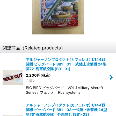
関連商品（Related products）
アルジャーノンプロダクト(カフェレオ) 1/144戦
闘機 ビッグバード BB1 01 一式陸上攻撃機 24型
第721海軍航空隊
[
BB1-01
]
2,200
円
(税込)
在庫×
BIG BIRD ビッグバード VOL.1Military Aircraft
Seriesカフェレオ RLai systems
アルジャーノンプロダクト(カフェレオ) 1/144戦
闘機 ビッグバード BB1 03 一式陸上攻撃機 24型
第761海軍航空隊 外箱無し
[
BB1-03
]