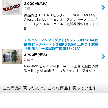
2,000
円
(税込)
在庫×
商品内容BIG BIRD ビッグバードVOL.３Military
Aircraft Seriesカフェレオ アルジャーノプロダ
クト １／１４４スケール 戦闘機機体1セット +
解…
アルジャーノンプロダクト(カフェレオ) 1/144戦
闘機 ビッグバード BIG BIRD 第5弾 上巻 九七式飛
行艇 第九〇一海軍航空隊
[
BB5-01A
]
2,700
円
(税込)
在庫△
BIG BIRD ビッグバード VOL.5 上巻 枢軸国の野
望Military Aircraft Seriesカフェレオ アルジャ
この商品を買った人は、こんな商品も買っています