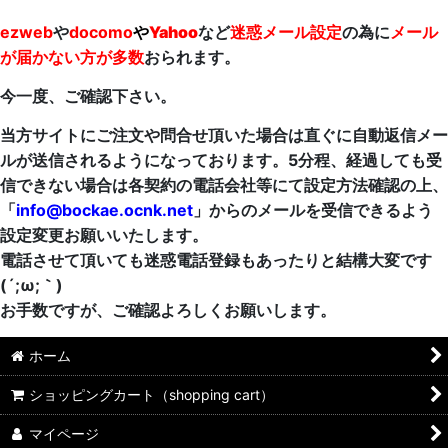
ezweb
や
docomo
や
Yahoo
など
迷惑メール設定
の為に
メール
が届かない方が多数
おられます。
今一度、ご確認下さい。
当方サイトにご注文や問合せ頂いた場合は直ぐに自動返信メー
ルが送信されるようになっております。5分程、経過しても受
信できない場合は各契約の電話会社等にて設定方法確認の上、
「
info@bockae.ocnk.net
」からのメールを受信できるよう
設定変更お願いいたします。
電話させて頂いても迷惑電話登録もあったりと結構大変です
(´;ω;｀)
お手数ですが、ご確認よろしくお願いします。
ホーム
ショッピングカート（shopping cart）
マイページ