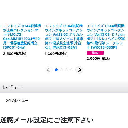
エフトイズ 1/144戦闘機
エフトイズ 1/144戦闘機
エフトイズ 1/144戦闘機
水上機コレクション マ
ウイングキットコレクシ
ウイングキットコレクシ
ッキMC.72
ョン Vol.13 03 ポリカル
ョン Vol.13 03 ポリカル
04a.MM181 1934年10
ポフ I-16 Aソビエト海軍
ポフ I-16 Sスペイン空軍
月・世界速度記録樹立
第72混成航空連隊 外箱
第28飛行隊 シークレッ
[
SPC01-04a
]
なし
[
WKC13-03A'
]
ト
[
WKC13-03SP
]
2,500
円
(税込)
1,300
円
(税込)
2,000
円
(税込)
レビュー
0
件のレビュー
迷惑メール設定にご注意下さい