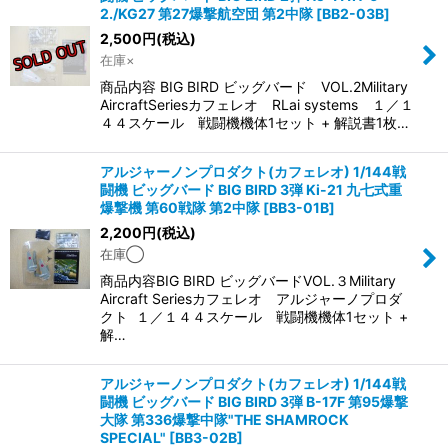
2./KG27 第27爆撃航空団 第2中隊
[
BB2-03B
]
2,500
円
(税込)
在庫×
商品内容 BIG BIRD ビッグバード VOL.2Military
AircraftSeriesカフェレオ RLai systems １／１
４４スケール 戦闘機機体1セット + 解説書1枚…
アルジャーノンプロダクト(カフェレオ) 1/144戦
闘機 ビッグバード BIG BIRD 3弾 Ki-21 九七式重
爆撃機 第60戦隊 第2中隊
[
BB3-01B
]
2,200
円
(税込)
在庫◯
商品内容BIG BIRD ビッグバードVOL.３Military
Aircraft Seriesカフェレオ アルジャーノプロダ
クト １／１４４スケール 戦闘機機体1セット +
解…
アルジャーノンプロダクト(カフェレオ) 1/144戦
闘機 ビッグバード BIG BIRD 3弾 B-17F 第95爆撃
大隊 第336爆撃中隊"THE SHAMROCK
SPECIAL"
[
BB3-02B
]