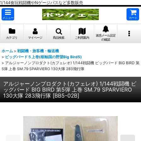
1/144食玩戦闘機やNゲージバスなど多数販売
メニュー
カート
迷惑メール設定
カテゴリ
マイページ
商品検索
ご利用案内
の確認
ホーム
>
戦闘機・旅客機・輸送機
>
ビッグバード５上巻(枢軸国の野望Big Bird5)
>
アルジャーノンプロダクト(カフェレオ) 1/144戦闘機 ビッグバード BIG BIRD 第
5弾 上巻 SM.79 SPARVIERO 130大隊 283飛行隊
アルジャーノンプロダクト(カフェレオ) 1/144戦闘機 ビ
ッグバード BIG BIRD 第5弾 上巻 SM.79 SPARVIERO
130大隊 283飛行隊
[
BB5-02B
]