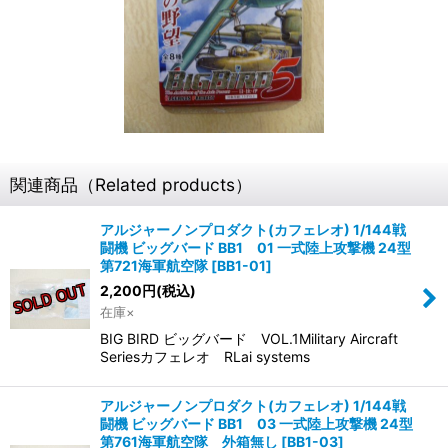
関連商品（Related products）
アルジャーノンプロダクト(カフェレオ) 1/144戦
闘機 ビッグバード BB1 01 一式陸上攻撃機 24型
第721海軍航空隊
[
BB1-01
]
2,200
円
(税込)
在庫×
BIG BIRD ビッグバード VOL.1Military Aircraft
Seriesカフェレオ RLai systems
アルジャーノンプロダクト(カフェレオ) 1/144戦
闘機 ビッグバード BB1 03 一式陸上攻撃機 24型
第761海軍航空隊 外箱無し
[
BB1-03
]