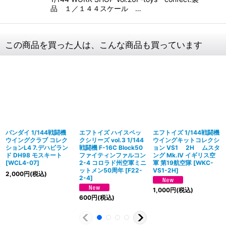
品 １／１４４スケール …
この商品を買った人は、こんな商品も買っています
バンダイ 1/144戦闘機
エフトイズ ハイスペッ
エフトイズ 1/144戦闘機
ウイングクラブ コレク
クシリーズ vol.3 1/144
ウイングキットコレクシ
ションL4 7.デハビラン
戦闘機 F-16C Block50
ョン VS1 2H ムスタ
ド DH98 モスキート
ファイティンファルコン
ング Mk.IV イギリス空
[
WCL4-07
]
2-4 コロラド州空軍ミニ
軍 第19航空隊
[
WKC-
ットメン50周年
[
F22-
VS1-2H
]
2,000
円
(税込)
2-4
]
1,000
円
(税込)
600
円
(税込)