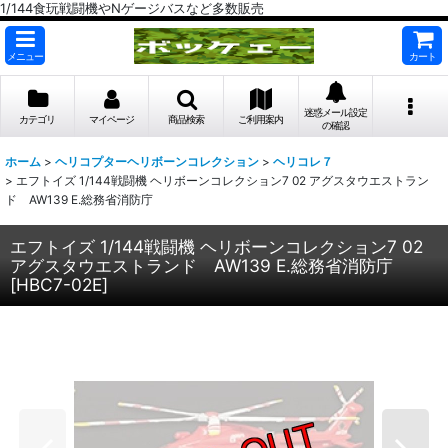
1/144食玩戦闘機やNゲージバスなど多数販売
メニュー
カート
迷惑メール設定
カテゴリ
マイページ
商品検索
ご利用案内
の確認
ホーム
>
ヘリコプターヘリボーンコレクション
>
ヘリコレ７
>
エフトイズ 1/144戦闘機 ヘリボーンコレクション7 02 アグスタウエストラン
ド AW139 E.総務省消防庁
エフトイズ 1/144戦闘機 ヘリボーンコレクション7 02
アグスタウエストランド AW139 E.総務省消防庁
[
HBC7-02E
]