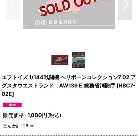
エフトイズ 1/144戦闘機 ヘリボーンコレクション7 02 ア
グスタウエストランド AW139 E.総務省消防庁
[
HBC7-
02E
]
販売価格
:
1,000
円
(税込)
三辺合計
:
26cm