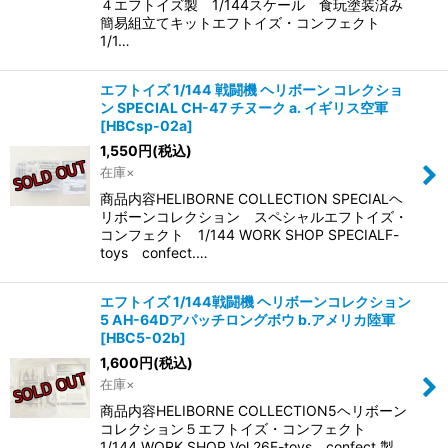
４エフトイズ製 1/144スケール 食玩塗装済み
簡易組立てキットエフトイズ・コンフェクト
1/1…
エフトイズ 1/144 戦闘機 ヘリボーン コレクショ
ン SPECIAL CH-47 チヌーク a. イギリス空軍
[
HBCsp-02a
]
1,550
円
(税込)
在庫×
商品内容HELIBORNE COLLECTION SPECIALヘ
リボーンコレクション スペシャルエフトイズ・
コンフェクト 1/144 WORK SHOP SPECIALF-
toys confect.…
エフトイズ 1/144戦闘機 ヘリボーンコレクション
5 AH-64Dアパッチロングボウ b.アメリカ陸軍
[
HBC5-02b
]
1,600
円
(税込)
在庫×
商品内容HELIBORNE COLLECTION5ヘリボーン
コレクション５エフトイズ・コンフェクト
1/144 WORK SHOP Vol.26F-toys confect.製