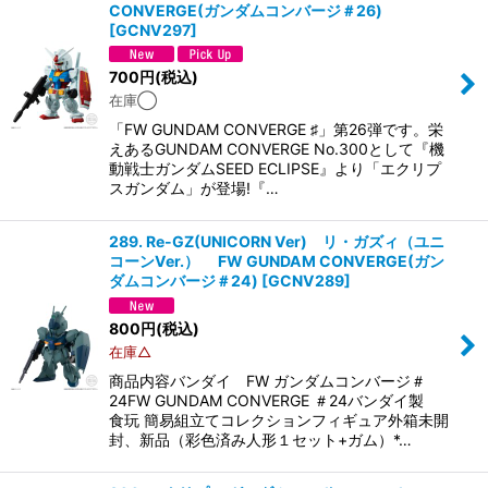
CONVERGE(ガンダムコンバージ＃26)
[
GCNV297
]
700
円
(税込)
在庫◯
「FW GUNDAM CONVERGE ♯」第26弾です。 栄
えあるGUNDAM CONVERGE No.300として『機
動戦士ガンダムSEED ECLIPSE』より「エクリプ
スガンダム」が登場! 『…
289. Re-GZ(UNICORN Ver) リ・ガズィ（ユニ
コーンVer.） FW GUNDAM CONVERGE(ガン
ダムコンバージ＃24)
[
GCNV289
]
800
円
(税込)
在庫△
商品内容バンダイ FW ガンダムコンバージ＃
24FW GUNDAM CONVERGE ＃24バンダイ製
食玩 簡易組立てコレクションフィギュア外箱未開
封、新品（彩色済み人形１セット+ガム）*…