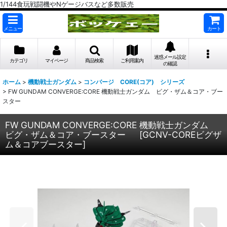
1/144食玩戦闘機やNゲージバスなど多数販売
メニュー
カート
迷惑メール設定
カテゴリ
マイページ
商品検索
ご利用案内
の確認
ホーム
>
機動戦士ガンダム
>
コンバージ CORE(コア) シリーズ
>
FW GUNDAM CONVERGE:CORE 機動戦士ガンダム ビグ・ザム＆コア・ブー
スター
FW GUNDAM CONVERGE:CORE 機動戦士ガンダム
ビグ・ザム＆コア・ブースター
[
GCNV-COREビグザ
ム＆コアブースター
]