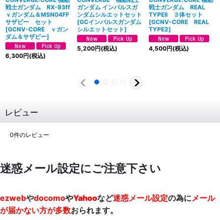
戦士ガンダム RX-93ff
ガンダム インパルスガ
戦士ガンダム REAL
ｖガンダム＆MSN04FF
ンダムシルエットセット
TYPEII ３体セット
サザビー セット
[
GCインパルスガンダム
[
GCNV-CORE REAL
[
GCNV-CORE ｖガン
シルエットセット
]
TYPE2
]
ダム＆サザビー
]
5,200
円
(税込)
4,500
円
(税込)
6,300
円
(税込)
レビュー
0
件のレビュー
迷惑メール設定にご注意下さい
ezweb
や
docomo
や
Yahoo
など
迷惑メール設定
の為に
メール
が届かない方が多数
おられます。