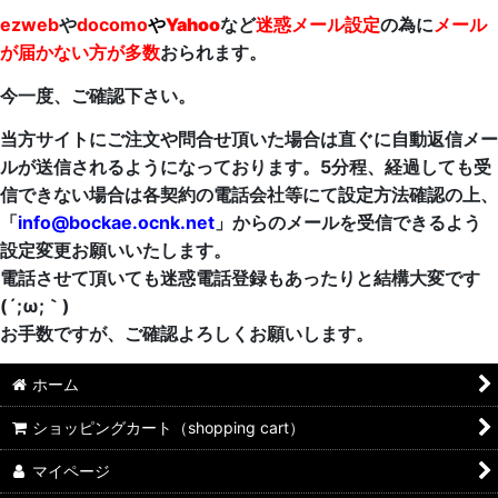
ezweb
や
docomo
や
Yahoo
など
迷惑メール設定
の為に
メール
が届かない方が多数
おられます。
今一度、ご確認下さい。
当方サイトにご注文や問合せ頂いた場合は直ぐに自動返信メー
ルが送信されるようになっております。5分程、経過しても受
信できない場合は各契約の電話会社等にて設定方法確認の上、
「
info@bockae.ocnk.net
」からのメールを受信できるよう
設定変更お願いいたします。
電話させて頂いても迷惑電話登録もあったりと結構大変です
(´;ω;｀)
お手数ですが、ご確認よろしくお願いします。
ホーム
ショッピングカート（shopping cart）
マイページ