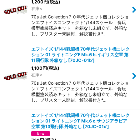
1,200
円
(税込)
並び順
:
在庫×
70s Jet Collection７０年代ジェット機コレクショ
絞り込む
ンエフトイズコンフェクト1/144スケール 食玩
模型塗装済みキット 外箱なし未組立て、外箱な
し、ブリスター未開封、解説書付き*…
エフトイズ 1/144戦闘機 70年代ジェット機コレク
ション 01 ライトニングF Mk.6 b.イギリス空軍 第
11飛行隊 外箱なし
[
70JC-01b'
]
1,100
円
(税込)
在庫×
70s Jet Collection７０年代ジェット機コレクショ
ンエフトイズコンフェクト1/144スケール 食玩
模型塗装済みキット 外箱なし未組立て、外箱な
し、ブリスター未開封、解説書付き*…
エフトイズ 1/144戦闘機 70年代ジェット機コレク
ション 01 ライトニングF Mk.6 c.サウジアラビア
空軍 第13飛行隊 外箱なし
[
70JC-01c'
]