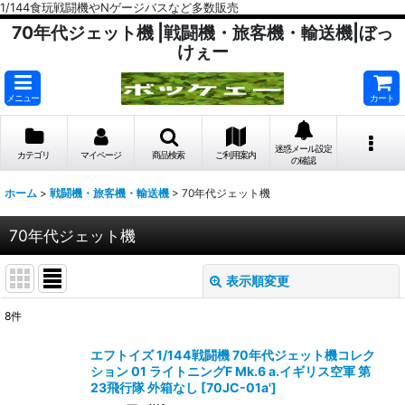
1/144食玩戦闘機やNゲージバスなど多数販売
70年代ジェット機 |戦闘機・旅客機・輸送機|ぼっ
けぇー
メニュー
カート
迷惑メール設定
カテゴリ
マイページ
商品検索
ご利用案内
の確認
ホーム
>
戦闘機・旅客機・輸送機
>
70年代ジェット機
70年代ジェット機
表示順変更
閉じる
8
件
表示数
:
エフトイズ 1/144戦闘機 70年代ジェット機コレク
ション 01 ライトニングF Mk.6 a.イギリス空軍 第
在庫あり
23飛行隊 外箱なし
[
70JC-01a'
]