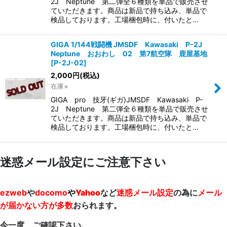
2J Neptune 第二弾全６種類を単品で販売させ
ていただきます。商品は新品で持ち込み、単品で
検品しております。工場梱包時に、付いたと…
GIGA 1/144戦闘機 JMSDF Kawasaki P-2J
Neptune おおわし 02 第7航空隊 鹿屋基地
[
P-2J-02
]
2,000
円
(税込)
在庫×
GIGA pro 技牙(ギガ)JMSDF Kawasaki P-
2J Neptune 第二弾全６種類を単品で販売させ
ていただきます。商品は新品で持ち込み、単品で
検品しております。工場梱包時に、付いたと…
迷惑メール設定にご注意下さい
ezweb
や
docomo
や
Yahoo
など
迷惑メール設定
の為に
メール
が届かない方が多数
おられます。
今一度、ご確認下さい。