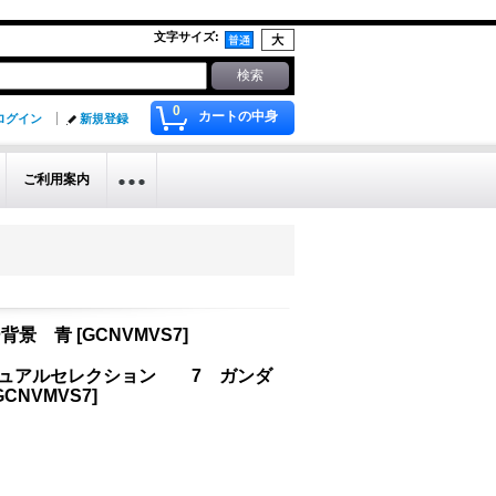
文字サイズ
:
0
カートの中身
ログイン
新規登録
ご利用案内
ー背景 青
[
GCNVMVS7
]
ジュアルセレクション 7 ガンダ
GCNVMVS7
]