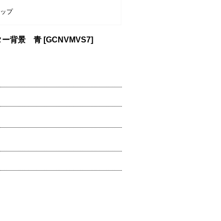
ナップ
ター背景 青
[
GCNVMVS7
]