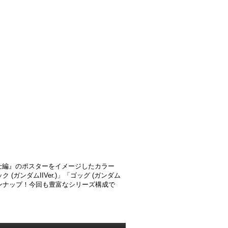
・戦士編』のポスターをイメージしたカラー
ク (ガンダムIIVer.)」「ゴッグ (ガンダム
」がラインナップ！ 今回も豊富なシリーズ構成で