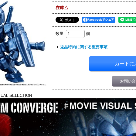
在庫△
Facebookでシェア
数量
:
個
返品特約に関する重要事項
お問い合
UAL SELECTION