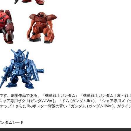
♯」特別弾です。 劇場作品である、『機動戦士ガンダム』『機動戦士ガンダムII 哀
ャア専用ザクII (ガンダムIVer.)」「ドム (ガンダムIIer.)」「シャア専用ズゴッ
」をラインナップ！ さらにIIのポスター背景の青い「ガンダム (ガンダムIIVer.)
ガンダムシード