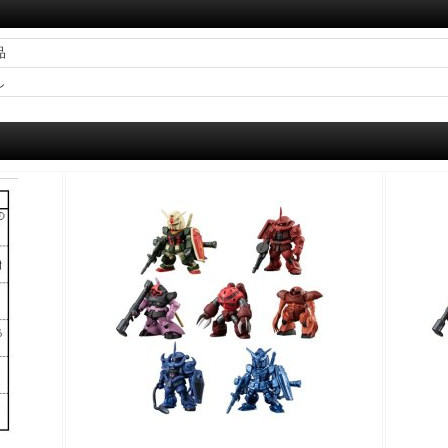
）
品
し