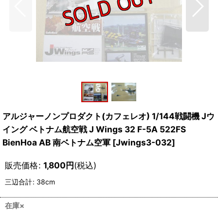
アルジャーノンプロダクト(カフェレオ) 1/144戦闘機 Jウ
イング ベトナム航空戦 J Wings 32 F-5A 522FS
BienHoa AB 南ベトナム空軍
[
Jwings3-032
]
販売価格
:
1,800
円
(税込)
三辺合計
:
38cm
在庫×