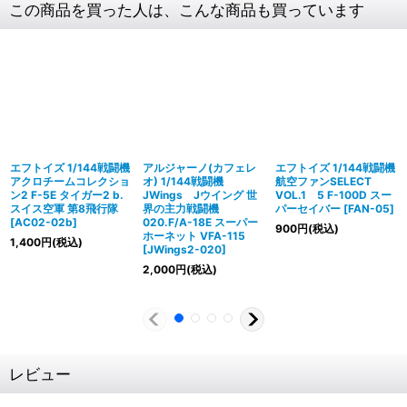
この商品を買った人は、こんな商品も買っています
エフトイズ 1/144戦闘機
アルジャーノ(カフェレ
エフトイズ 1/144戦闘機
アクロチームコレクショ
オ) 1/144戦闘機
航空ファンSELECT
ン2 F-5E タイガー2 b.
JWings Jウイング 世
VOL.1 5 F-100D スー
スイス空軍 第8飛行隊
界の主力戦闘機
パーセイバー
[
FAN-05
]
[
AC02-02b
]
020.F/A-18E スーパー
900
円
(税込)
ホーネット VFA-115
1,400
円
(税込)
[
JWings2-020
]
2,000
円
(税込)
レビュー