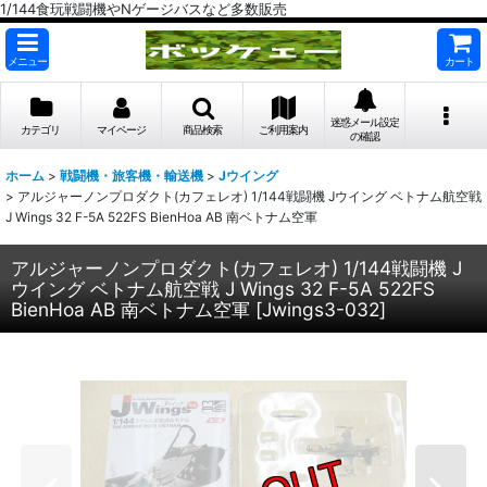
1/144食玩戦闘機やNゲージバスなど多数販売
メニュー
カート
迷惑メール設定
カテゴリ
マイページ
商品検索
ご利用案内
の確認
ホーム
>
戦闘機・旅客機・輸送機
>
Jウイング
>
アルジャーノンプロダクト(カフェレオ) 1/144戦闘機 Jウイング ベトナム航空戦
J Wings 32 F-5A 522FS BienHoa AB 南ベトナム空軍
アルジャーノンプロダクト(カフェレオ) 1/144戦闘機 J
ウイング ベトナム航空戦 J Wings 32 F-5A 522FS
BienHoa AB 南ベトナム空軍
[
Jwings3-032
]