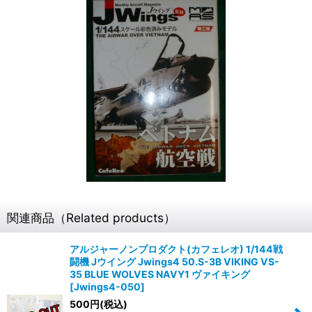
関連商品（Related products）
アルジャーノンプロダクト(カフェレオ) 1/144戦
闘機 Jウイング Jwings4 50.S-3B VIKING VS-
35 BLUE WOLVES NAVY1 ヴァイキング
[
Jwings4-050
]
500
円
(税込)