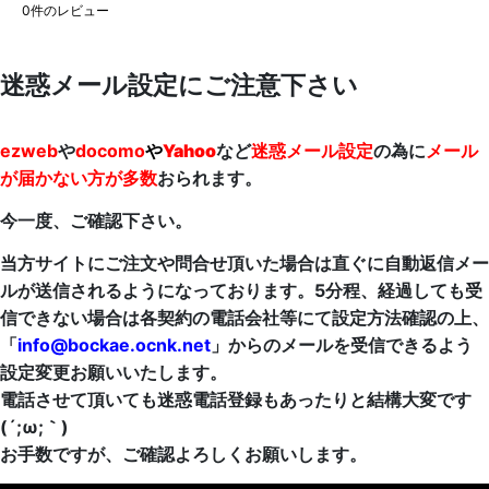
0
件のレビュー
迷惑メール設定にご注意下さい
ezweb
や
docomo
や
Yahoo
など
迷惑メール設定
の為に
メール
が届かない方が多数
おられます。
今一度、ご確認下さい。
当方サイトにご注文や問合せ頂いた場合は直ぐに自動返信メー
ルが送信されるようになっております。5分程、経過しても受
信できない場合は各契約の電話会社等にて設定方法確認の上、
「
info@bockae.ocnk.net
」からのメールを受信できるよう
設定変更お願いいたします。
電話させて頂いても迷惑電話登録もあったりと結構大変です
(´;ω;｀)
お手数ですが、ご確認よろしくお願いします。