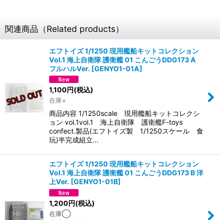
関連商品（Related products）
エフトイズ 1/1250 現用艦船キットコレクション
Vol.1 海上自衛隊 護衛艦 01 こんごうDDG173 A
フルハルVer.
[
GENYO1-01A
]
1,100
円
(税込)
在庫×
商品内容 1/1250scale 現用艦船キットコレクシ
ョン vol.1vol.1 海上自衛隊 護衛艦F-toys
confect.製品(エフトイズ製 1/1250スケール 食
玩)半完成組立…
エフトイズ 1/1250 現用艦船キットコレクション
Vol.1 海上自衛隊 護衛艦 01 こんごうDDG173 B 洋
上Ver.
[
GENYO1-01B
]
1,200
円
(税込)
在庫◯