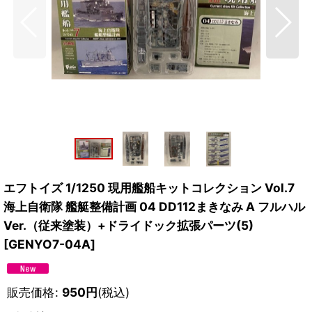
エフトイズ 1/1250 現用艦船キットコレクション Vol.7
海上自衛隊 艦艇整備計画 04 DD112まきなみ A フルハル
Ver.（従来塗装）+ドライドック拡張パーツ(5)
[
GENYO7-04A
]
販売価格
:
950
円
(税込)