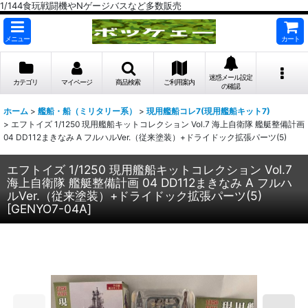
1/144食玩戦闘機やNゲージバスなど多数販売
メニュー
カート
迷惑メール設定
カテゴリ
マイページ
商品検索
ご利用案内
の確認
ホーム
>
艦船・船（ミリタリー系）
>
現用艦船コレ7(現用艦船キット7)
>
エフトイズ 1/1250 現用艦船キットコレクション Vol.7 海上自衛隊 艦艇整備計画
04 DD112まきなみ A フルハルVer.（従来塗装）+ドライドック拡張パーツ(5)
エフトイズ 1/1250 現用艦船キットコレクション Vol.7
海上自衛隊 艦艇整備計画 04 DD112まきなみ A フルハ
ルVer.（従来塗装）+ドライドック拡張パーツ(5)
[
GENYO7-04A
]