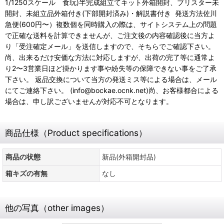
1/1250スケール 食玩)半完成組立てキット外箱開封、ブリスター未
開封、未組立品外箱付き(下部開封済み)・解説書付き 発送方法佐川
急便(600円〜）複数個を同時購入の際は、サイトシステム上の問題
で正確な送料を計算できませんが、ご注文後の内容確認後に当方よ
り「受注確定メール」を送信しますので、そちらでご確認下さい。
尚、出来るだけ安価な方法に対応しますが、出荷の完了等に通常よ
り2〜3営業日ほど掛かります事や紛失等の保障できない事をご了承
下さい。 返品交換について当方の発送ミス等による場合は、メール
にてご連絡下さい。 (info@bockae.ocnk.net)尚、お客様都合による
場合は、申し訳ございませんが対応不可となります。
商品仕様（Product specifications）
商品の状態
新品(外箱開封品)
箱キズの有無
なし
他の写真（other images）