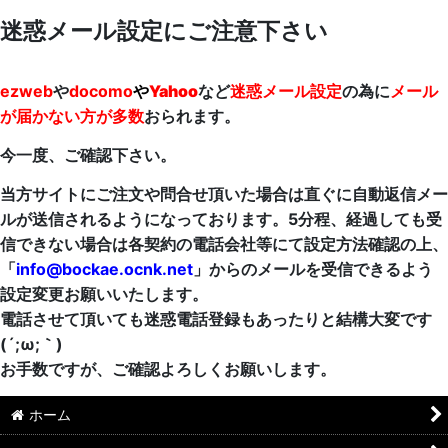
迷惑メール設定にご注意下さい
ezweb
や
docomo
や
Yahoo
など
迷惑メール設定
の為に
メール
が届かない方が多数
おられます。
今一度、ご確認下さい。
当方サイトにご注文や問合せ頂いた場合は直ぐに自動返信メー
ルが送信されるようになっております。5分程、経過しても受
信できない場合は各契約の電話会社等にて設定方法確認の上、
「
info@bockae.ocnk.net
」からのメールを受信できるよう
設定変更お願いいたします。
電話させて頂いても迷惑電話登録もあったりと結構大変です
(´;ω;｀)
お手数ですが、ご確認よろしくお願いします。
ホーム