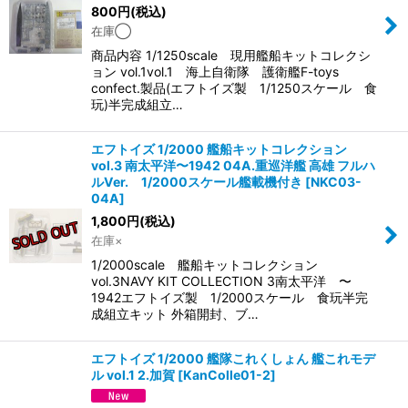
800
円
(税込)
在庫◯
商品内容 1/1250scale 現用艦船キットコレクシ
ョン vol.1vol.1 海上自衛隊 護衛艦F-toys
confect.製品(エフトイズ製 1/1250スケール 食
玩)半完成組立…
エフトイズ 1/2000 艦船キットコレクション
vol.3 南太平洋〜1942 04A.重巡洋艦 高雄 フルハ
ルVer. 1/2000スケール艦載機付き
[
NKC03-
04A
]
1,800
円
(税込)
在庫×
1/2000scale 艦船キットコレクション
vol.3NAVY KIT COLLECTION 3南太平洋 〜
1942エフトイズ製 1/2000スケール 食玩半完
成組立キット 外箱開封、ブ…
エフトイズ 1/2000 艦隊これくしょん 艦これモデ
ル vol.1 2.加賀
[
KanColle01-2
]