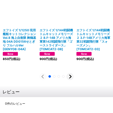
エフトイズ 1/1250 現用
エフトイズ 1/144戦闘機
エフトイズ 1/144戦闘機
艦船キットコレクション
トムキャットメモリーズ
トムキャットメモリーズ
Vol.8 海上自衛隊 舞鶴基
２ 8.F-14B アメリカ海
２ 3.F-14Bアメリカ海軍
地 04A DDG156せとぎ
軍第142戦闘飛行隊「ゴ
第32戦闘飛行隊「スォ
り フルハルVer
ーストライダース」
ーズメン」
[
GENYO8-04A
]
[
TOMCAT2-08
]
[
TOMCAT2-03
]
850
円
(税込)
900
円
(税込)
900
円
(税込)
レビュー
0
件のレビュー