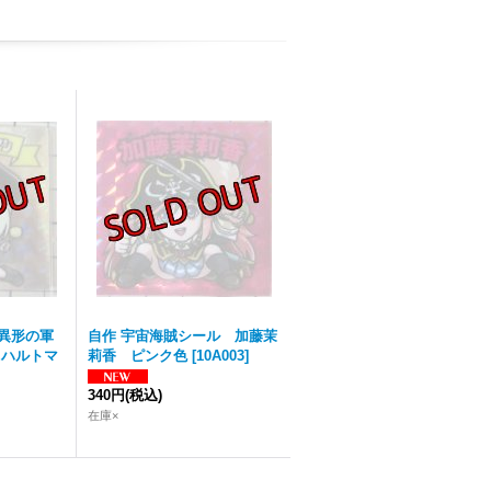
S異形の軍
自作 宇宙海賊シール 加藤茉
・ハルトマ
莉香 ピンク色
[
10A003
]
340円
(税込)
在庫×