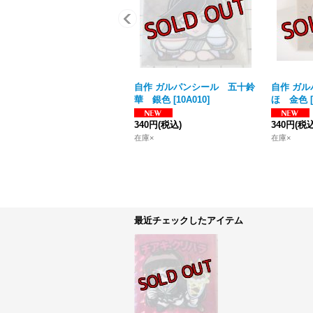
自作 ガルパンシール 五十鈴
自作 ガ
華 銀色
[
10A010
]
ほ 金色
[
340円
(税込)
340円
(税込
在庫×
在庫×
最近チェックしたアイテム