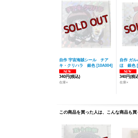
自作 宇宙海賊シール チア
自作 ガ
キ・クリハラ 銀色
[
10A004
]
ほ 銀色
[
340円
(税込)
340円
(税込
在庫×
在庫×
この商品を買った人は、こんな商品も買