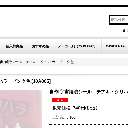
新入荷商品
おすすめ品
メーカー別（by maker）
What's New
宇宙海賊シール チアキ・クリハラ ピンク色
ハラ ピンク色
[
10A005
]
自作 宇宙海賊シール チアキ・クリ
販売価格
:
340円
(税込)
三辺合計
:
10cm