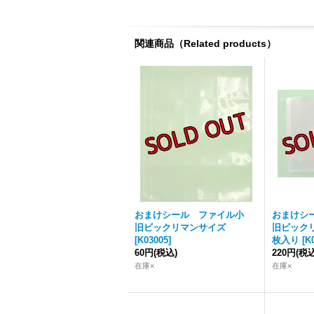
関連商品（Related products）
おまけシール ファイル小
おまけシ
旧ビックリマンサイズ
旧ビックリ
[
K03005
]
枚入り
[
K
60円
(税込)
220円
(税込
在庫×
在庫×