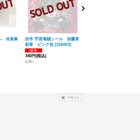
ル 冷泉麻
自作 宇宙海賊シール 加藤茉
自作 ガルパンシール 武部
莉香 ピンク色
[
10A003
]
織 銀色
[
10A008
]
340円
(税込)
340円
(税込)
在庫×
在庫×
リセット