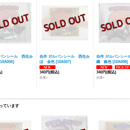
ルパンシール 西住み
自作 ガルパンシール 西住み
自作 ガルパンシー
10A006
]
ほ 金色
[
10A007
]
織 銀色
[
10A008
]
)
340円
(税込)
340円
(税込)
在庫×
在庫×
っています