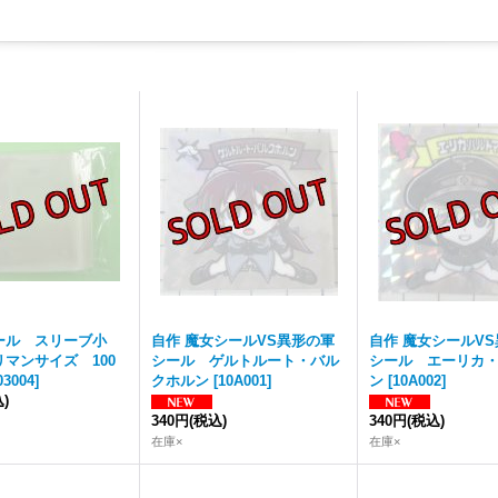
ール スリーブ小
自作 魔女シールVS異形の軍
自作 魔女シールV
マンサイズ 100
シール ゲルトルート・バル
シール エーリカ
03004
]
クホルン
[
10A001
]
ン
[
10A002
]
)
340円
(税込)
340円
(税込)
在庫×
在庫×