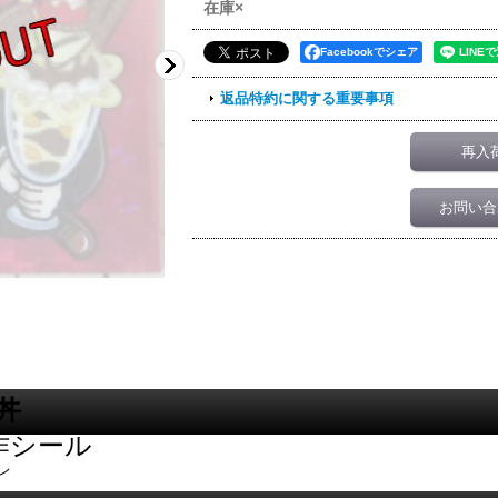
在庫×
Facebookでシェア
返品特約に関する重要事項
再入
お問い合
丼
作シール
レ