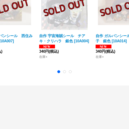
ルパンシール 西住み
自作 宇宙海賊シール チア
自作 ガルパンシー
10A007
]
キ・クリハラ 銀色
[
10A004
]
子 銀色
[
10A014
]
)
340円
(税込)
340円
(税込)
在庫×
在庫×