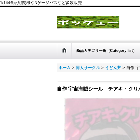
1/144食玩戦闘機やNゲージバスなど多数販売
商品カテゴリ一覧（Category list）
ホーム
>
同人サークル
>
うどん丼
>
自作 
自作 宇宙海賊シール チアキ・クリ