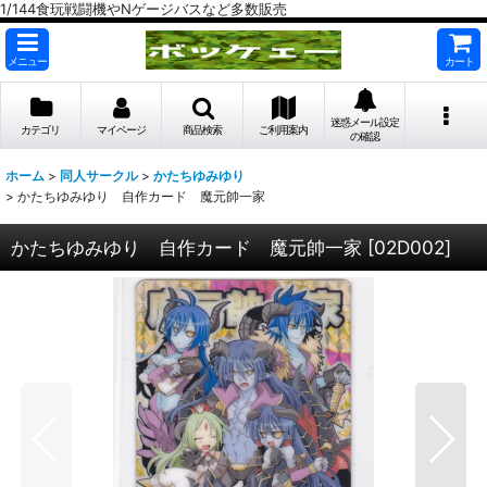
1/144食玩戦闘機やNゲージバスなど多数販売
メニュー
カート
迷惑メール設定
カテゴリ
マイページ
商品検索
ご利用案内
の確認
ホーム
>
同人サークル
>
かたちゆみゆり
>
かたちゆみゆり 自作カード 魔元帥一家
かたちゆみゆり 自作カード 魔元帥一家
[
02D002
]