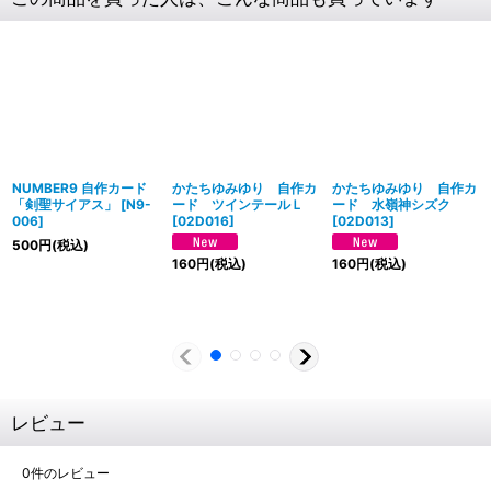
NUMBER9 自作カード
かたちゆみゆり 自作カ
かたちゆみゆり 自作カ
「剣聖サイアス」
[
N9-
ード ツインテールＬ
ード 水嶺神シズク
006
]
[
02D016
]
[
02D013
]
500
円
(税込)
160
円
(税込)
160
円
(税込)
レビュー
0
件のレビュー