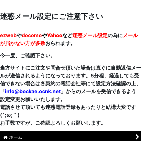
迷惑メール設定にご注意下さい
ezweb
や
docomo
や
Yahoo
など
迷惑メール設定
の為に
メール
が届かない方が多数
おられます。
今一度、ご確認下さい。
当方サイトにご注文や問合せ頂いた場合は直ぐに自動返信メー
ルが送信されるようになっております。5分程、経過しても受
信できない場合は各契約の電話会社等にて設定方法確認の上、
「
info@bockae.ocnk.net
」からのメールを受信できるよう
設定変更お願いいたします。
電話させて頂いても迷惑電話登録もあったりと結構大変です
(´;ω;｀)
お手数ですが、ご確認よろしくお願いします。
ホーム