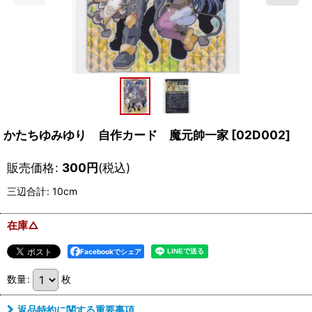
かたちゆみゆり 自作カード 魔元帥一家
[
02D002
]
販売価格
:
300
円
(税込)
三辺合計
:
10cm
在庫△
Facebookでシェア
数量
:
枚
返品特約に関する重要事項