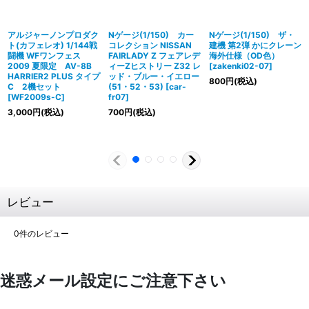
アルジャーノンプロダク
Nゲージ(1/150) カー
Nゲージ(1/150) ザ・
ト(カフェレオ) 1/144戦
コレクション NISSAN
建機 第2弾 かにクレーン
闘機 WFワンフェス
FAIRLADY Z フェアレデ
海外仕様（OD色）
2009 夏限定 AV-8B
ィーZヒストリー Z32 レ
[
zakenki02-07
]
HARRIER2 PLUS タイプ
ッド・ブルー・イエロー
800
円
(税込)
C 2機セット
(51・52・53)
[
car-
[
WF2009s-C
]
fr07
]
3,000
円
(税込)
700
円
(税込)
レビュー
0
件のレビュー
迷惑メール設定にご注意下さい