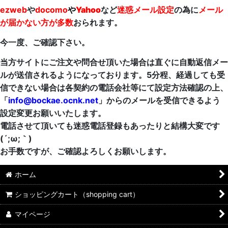
ezweb
や
docomo
や
Yahoo
など
迷惑メール設定
の為に
メール
が届かない方が多数
おられます。
今一度、ご確認下さい。
当方サイトにご注文や問合せ頂いた場合は直ぐに自動返信メー
ルが送信されるようになっております。5分程、経過しても受
信できない場合は各契約の電話会社等にて設定方法確認の上、
「
info@bockae.ocnk.net
」からのメールを受信できるよう
設定変更お願いいたします。
電話させて頂いても迷惑電話登録もあったりと結構大変です
(´;ω;｀)
お手数ですが、ご確認よろしくお願いします。
ホーム
ショッピングカート（shopping cart）
マイページ