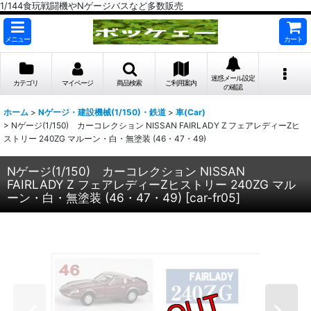
1/144食玩戦闘機やNゲージバスなど多数販売
メニュー
カート
迷惑メール設定
カテゴリ
マイページ
商品検索
ご利用案内
の確認
ホーム
>
Nゲージ・建設機械(1/150)・鉄道
>
車(Car)
>
Nゲージ(1/150) カーコレクション NISSAN FAIRLADY Z フェアレディーZヒ
ストリー 240ZG マルーン・白・無塗装 (46・47・49)
Nゲージ(1/150) カーコレクション NISSAN
FAIRLADY Z フェアレディーZヒストリー 240ZG マル
ーン・白・無塗装 (46・47・49)
[
car-fr05
]