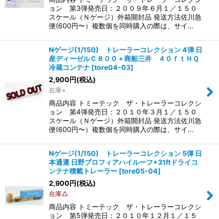
ョン 第3弾発売日：２００９年６月１／１５０
スケール（Ｎゲージ）外箱開封品 発送方法佐川急
便(600円〜）複数個を同時購入の際は、サイ…
Nゲージ(1/150) トレーラーコレクション 4弾 日
産ディーゼルＣ８００＋商船三井 ４０ｆｔＨＱ
冷蔵コンテナ
[
tore04-03
]
2,900
円
(税込)
在庫×
商品内容 トミーテック ザ・トレーラーコレクシ
ョン 第4弾発売日：２０１０年３月１／１５０
スケール（Ｎゲージ）外箱開封品 発送方法佐川急
便(600円〜）複数個を同時購入の際は、サイ…
Nゲージ(1/150) トレーラーコレクション 5弾 日
本通運 日野プロフィアハイルーフ+31ftドライコ
ンテナ積載トレーラー
[
tore05-04
]
2,900
円
(税込)
在庫△
商品内容 トミーテック ザ・トレーラーコレクシ
ョン 第5弾発売日：２０１０年１２月１／１５