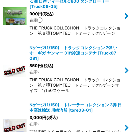
石油 日産ディーゼルC800 タンクローリー
[
Truck06-05
]
900
円
(税込)
在庫◯
THE TRUCK COLLECHON トラックコレクショ
ン 第６弾TOMYTEC トミーテックNゲージ
Nゲージ(1/150) トラックコレクション 7弾 い
すゞギガ ヤンマー 31ft冷凍コンテナ
[
Truck07-
081
]
850
円
(税込)
在庫×
THE TRUCK COLLECHON トラックコレクショ
ン 第７弾TOMYTEC トミーテックNゲージサ
イズ 1/150スケール
Nゲージ(1/150) トレーラーコレクション 3弾 日
本高速輸送 川崎汽船
[
tore03-01
]
3,000
円
(税込)
在庫×
商品内容 トミーテック ザ・トレーラーコレクシ