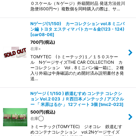
０スケール（Ｎゲージ）外箱開封品 発送方法佐川
急便(600円〜）複数個を同時購入の際は、サ…
Nゲージ(1/150) カーコレクション vol.8 ミニバ
ン編 トヨタ エスティマ パトカー＆金(123・124)
[
car08-06
]
700
円
(税込)
在庫×
TOMYTEC (トミーテック)１／１５０スケー
ル NゲージサイズTHE CAR COLLECTION カ
ーコレクション Vol．8ミニバン編一箱に、２種
入り外箱は中身確認のため開封済み説明書付き発
送…
Nゲージ ( 1/150 ) 鉄道むすめ コンテナ コレクシ
ョン Vol.2 023 ＪＲ西日本メンテック / アズクル
ー 「 米原はるか 」 12フィート 3個
[
tmc2-023
]
500
円
(税込)
在庫◯
トミーテック(TOMYTEC) ジオコレ 鉄道むす
めコンテナコレクション vol.2Nゲージサイズ