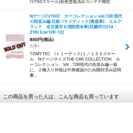
(1/150スケール)彩色塗装済みコンテナ模型
Nゲージ(1/150) カーコレクション vol.12R 現代
の街並み編 日産パラメディック(救急車) エルグ
ランド 名古屋市＆消防指令車(札幌市)(214・
216)
[
car12R-12
]
850
円
(税込)
在庫×
TOMYTEC (トミーテック)１／１５０スケー
ル NゲージサイズTHE CAR COLLECTION カ
ーコレクション Vol．12R現代の街並み編一箱
に、２種入り外箱は中身確認のため開封済み説明
書…
この商品を買った人は、こんな商品も買っています