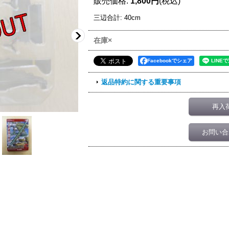
販売価格
:
1,800円
(税込)
三辺合計
:
40cm
在庫×
Facebookでシェア
返品特約に関する重要事項
再入
お問い合