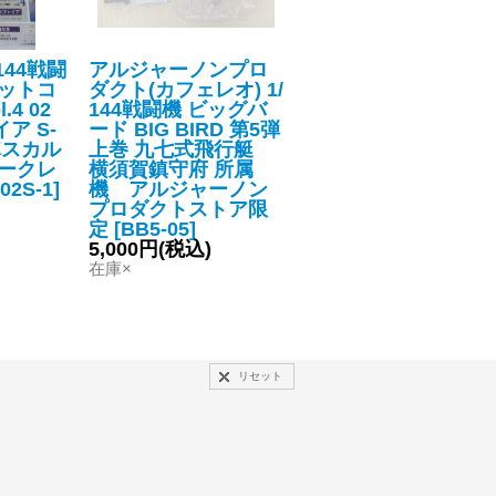
144戦闘
アルジャーノンプロ
エフトイズ 1/144戦
キットコ
ダクト(カフェレオ) 1/
機 ウイングキットコ
4 02
144戦闘機 ビッグバ
レクション VS1 2
ア S-
ード BIG BIRD 第5弾
P-51ムスタング
隊スカル
上巻 九七式飛行艇
米陸軍航空隊 第82戦
シークレ
横須賀鎮守府 所属
術偵察飛行隊
[
WKC-
02S-1
]
機 アルジャーノン
VS1-2C
]
プロダクトストア限
900円
(税込)
定
[
BB5-05
]
在庫×
5,000円
(税込)
在庫×
リセット