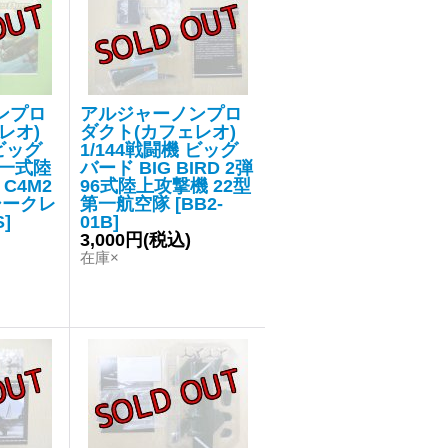
ンプロ
アルジャーノンプロ
レオ)
ダクト(カフェレオ)
 ビッグ
1/144戦闘機 ビッグ
 一式陸
バード BIG BIRD 2弾
 C4M2
96式陸上攻撃機 22型
シークレ
第一航空隊
[
BB2-
S
]
01B
]
3,000円
(税込)
在庫×