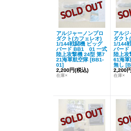
アルジャーノンプロ
アルジ
ダクト(カフェレオ)
ダクト
1/144戦闘機 ビッグ
1/14
バード BB1 01 一式
バード 
陸上攻撃機 24型 第7
陸上攻撃
21海軍航空隊
[
BB1-
61海
01
]
無し
[
B
2,200円
(税込)
2,200
在庫×
在庫×