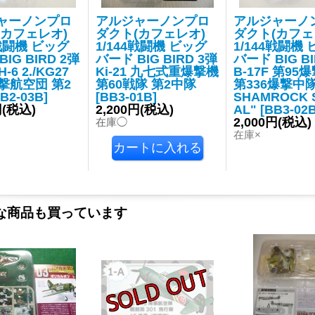
ャーノンプロ
アルジャーノンプロ
アルジャーノ
(カフェレオ)
ダクト(カフェレオ)
ダクト(カフェ
4戦闘機 ビッグ
1/144戦闘機 ビッグ
1/144戦闘機
IG BIRD 2弾
バード BIG BIRD 3弾
バード BIG BI
H-6 2./KG27
Ki-21 九七式重爆撃機
B-17F 第95
撃航空団 第2
第60戦隊 第2中隊
第336爆撃中隊
B2-03B
]
[
BB3-01B
]
SHAMROCK 
円
(税込)
2,200円
(税込)
AL"
[
BB3-02
2,000円
(税込)
在庫◯
在庫×
な商品も買っています