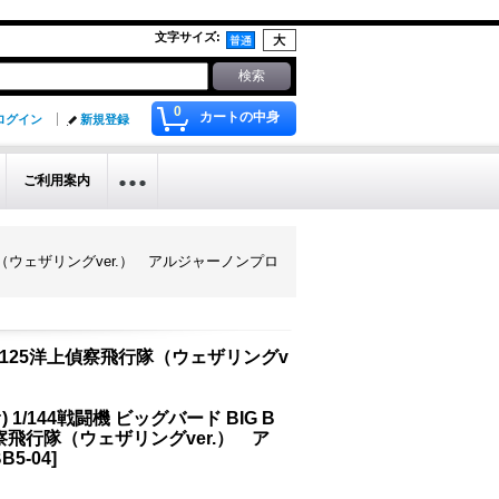
文字サイズ
:
0
カートの中身
ログイン
新規登録
ご利用案内
飛行隊（ウェザリングver.） アルジャーノンプロ
C-1 125洋上偵察飛行隊（ウェザリングv
/144戦闘機 ビッグバード BIG B
洋上偵察飛行隊（ウェザリングver.） ア
B5-04
]