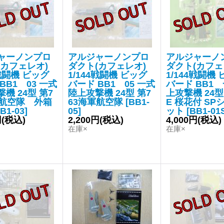
ャーノンプロ
アルジャーノンプロ
アルジャーノ
(カフェレオ)
ダクト(カフェレオ)
ダクト(カフェ
4戦闘機 ビッグ
1/144戦闘機 ビッグ
1/144戦闘機
BB1 03 一式
バード BB1 05 一式
バード BB1
機 24型 第7
陸上攻撃機 24型 第7
上攻撃機 24型
軍航空隊 外箱
63海軍航空隊
[
BB1-
E 桜花付 SP
B1-03
]
05
]
ット
[
BB1-01
円
(税込)
2,200円
(税込)
4,000円
(税込)
在庫×
在庫×