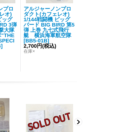
ンプロ
アルジャーノンプロ
レオ)
ダクト(カフェレオ)
 ビッグ
1/144戦闘機 ビッグ
RD 3弾
バード BIG BIRD 第5
爆撃大隊
弾 上巻 九七式飛行
"THE
艇 横浜海軍航空隊
SPECI
[
BB5-01B
]
B
]
2,700円
(税込)
在庫×