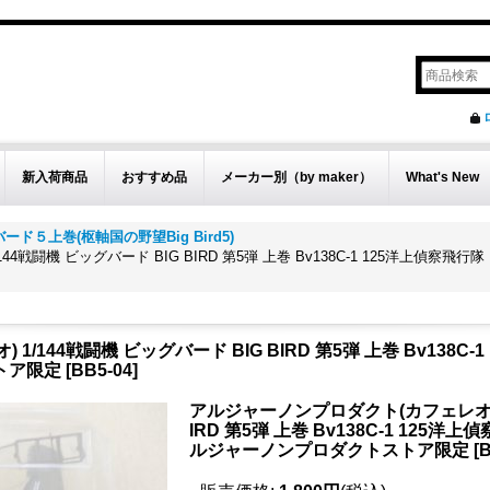
新入荷商品
おすすめ品
メーカー別（by maker）
What's New
ード５上巻(枢軸国の野望Big Bird5)
4戦闘機 ビッグバード BIG BIRD 第5弾 上巻 Bv138C-1 125洋上偵察
/144戦闘機 ビッグバード BIG BIRD 第5弾 上巻 Bv138
トア限定
[
BB5-04
]
アルジャーノンプロダクト(カフェレオ) 1
IRD 第5弾 上巻 Bv138C-1 125
ルジャーノンプロダクトストア限定
[
B