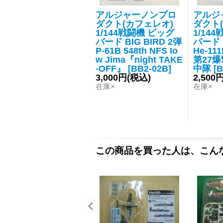
アルジャーノンプロ
アルジ
ダクト(カフェレオ)
ダクト
1/144戦闘機 ビッグ
1/14
バード BIG BIRD 2弾
バード B
P-61B 548th NFS Io
He-111
w Jima『night TAKE
第27爆
-OFF』
[
BB2-02B
]
中隊
[
B
3,000円
(税込)
2,500
在庫×
在庫×
この商品を買った人は、こん