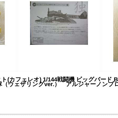
フェレオ) 1/144戦闘機 ビッグバード BIG 
察飛行隊（ウェザリングver.） アルジャーノン