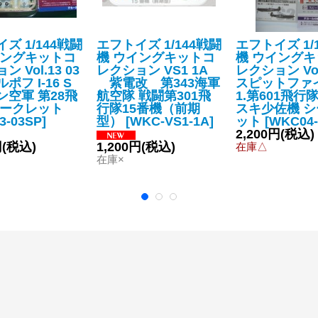
ズ 1/144戦闘
エフトイズ 1/144戦闘
エフトイズ 1/
イングキットコ
機 ウイングキットコ
機 ウイング
 Vol.13 03
レクション VS1 1A
レクション Vol.
ポフ I-16 S
紫電改 第343海軍
スピットファイ
ン空軍 第28飛
航空隊 戦闘第301飛
1.第601飛行
シークレット
行隊15番機（前期
スキ少佐機 
3-03SP
]
型）
[
WKC-VS1-1A
]
ット
[
WKC04-
2,200円
(税込)
円
(税込)
1,200円
(税込)
在庫△
在庫×