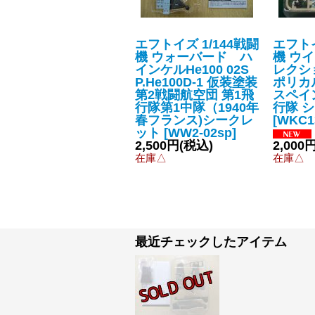
エフトイズ 1/144戦闘
エフトイ
機 ウォーバード ハ
機 ウ
インケルHe100 02S
レクション
P.He100D-1 仮装塗装
ポリカル
第2戦闘航空団 第1飛
スペイ
行隊第1中隊（1940年
行隊 
春フランス)シークレ
[
WKC1
ット
[
WW2-02sp
]
2,500円
(税込)
2,000
在庫△
在庫△
最近チェックしたアイテム