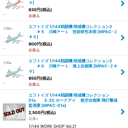
４
]
830
円
(税込)
在庫△
エフトイズ 1/144戦闘機 哨戒機コレクション2
＃５ 川崎Ｐー１ 技術研究本部
[
MPAC-２
＃５
]
800
円
(税込)
在庫△
エフトイズ 1/144戦闘機 哨戒機コレクション2
＃６ 川崎Ｐー１ 海上自衛隊
[
MPAC-２＃
６
]
850
円
(税込)
在庫△
エフトイズ 1/144戦闘機 哨戒機コレクション
01a E-2C ホークアイ 航空自衛隊 飛行警戒
監視隊
[
MPAC-01a
]
2,500
円
(税込)
在庫×
1/144 WORK SHOP Vol.21