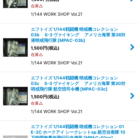
在庫△
1/144 WORK SHOP Vol.21
エフトイズ 1/144戦闘機 哨戒機コレクション
03b S-3 ヴァイキング アメリカ海軍 第38対
潜哨戒飛行隊
[
MPAC-03b
]
1,500
円
(税込)
在庫△
1/144 WORK SHOP Vol.21
エフトイズ 1/144戦闘機 哨戒機コレクション
03c S-3 ヴァイキング アメリカ海軍 第30対
哨戒飛行隊 航空団司令機
[
MPAC-03c
]
1,500
円
(税込)
在庫△
1/144 WORK SHOP Vol.21
エフトイズ 1/144戦闘機 哨戒機コレクション 01
E-2C ホークアイ シークレットsp.航空自衛隊 10
万時間無事故飛行記念塗装
[
MPAC-01sp
]