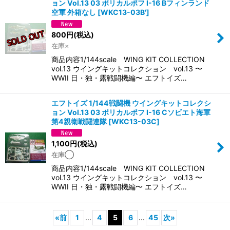
ョン Vol.13 03 ポリカルポフ I-16 Bフィンランド
空軍 外箱なし
[
WKC13-03B'
]
800
円
(税込)
在庫×
商品内容1/144scale WING KIT COLLECTION
vol.13 ウイングキットコレクション vol.13 〜
WWII 日・独・露戦闘機編〜 エフトイズ…
エフトイズ 1/144戦闘機 ウイングキットコレクシ
ョン Vol.13 03 ポリカルポフ I-16 Cソビエト海軍
第4親衛戦闘連隊
[
WKC13-03C
]
1,100
円
(税込)
在庫◯
商品内容1/144scale WING KIT COLLECTION
vol.13 ウイングキットコレクション vol.13 〜
WWII 日・独・露戦闘機編〜 エフトイズ…
«
前
1
...
4
5
6
...
45
次
»