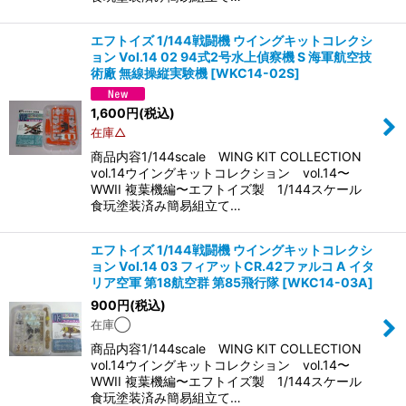
エフトイズ 1/144戦闘機 ウイングキットコレクシ
ョン Vol.14 02 94式2号水上偵察機 S 海軍航空技
術廠 無線操縦実験機
[
WKC14-02S
]
1,600
円
(税込)
在庫△
商品内容1/144scale WING KIT COLLECTION
vol.14ウイングキットコレクション vol.14〜
WWII 複葉機編〜エフトイズ製 1/144スケール
食玩塗装済み簡易組立て…
エフトイズ 1/144戦闘機 ウイングキットコレクシ
ョン Vol.14 03 フィアットCR.42ファルコ A イタ
リア空軍 第18航空群 第85飛行隊
[
WKC14-03A
]
900
円
(税込)
在庫◯
商品内容1/144scale WING KIT COLLECTION
vol.14ウイングキットコレクション vol.14〜
WWII 複葉機編〜エフトイズ製 1/144スケール
食玩塗装済み簡易組立て…