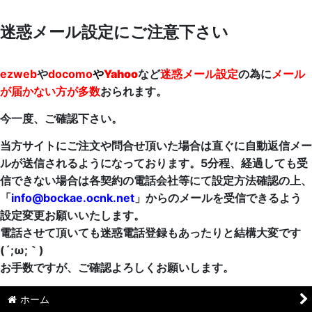
迷惑メール設定にご注意下さい
ezweb
や
docomo
や
Yahoo
など
迷惑メール設定
の為に
メール
が届かない方が多数
おられます。
今一度、ご確認下さい。
当方サイトにご注文や問合せ頂いた場合は直ぐに自動返信メー
ルが送信されるようになっております。5分程、経過しても受
信できない場合は各契約の電話会社等にて設定方法確認の上、
「
info@bockae.ocnk.net
」からのメールを受信できるよう
設定変更お願いいたします。
電話させて頂いても迷惑電話登録もあったりと結構大変です
(´;ω;｀)
お手数ですが、ご確認よろしくお願いします。
ホーム