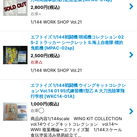
2,800
円
(税込)
在庫×
1/144 WORK SHOP Vol.21
エフトイズ 1/144戦闘機 哨戒機コレクション 02
S-2 トラッカー シークレット S.海上自衛隊 標的
曳航機
[
MPAC-02sp
]
2,500
円
(税込)
在庫△
1/144 WORK SHOP Vol.21
エフトイズ 1/144戦闘機 ウイングキットコレクシ
ョン Vol.14 01 95式練習機1型乙 A 大刀洗陸軍飛
行学校
[
WKC14-01A
]
1,000
円
(税込)
在庫◯
商品内容1/144scale WING KIT COLLECTION
vol.14ウイングキットコレクション vol.14〜
WWII 複葉機編〜エフトイズ製 1/144スケール
食玩塗装済み簡易組立て…