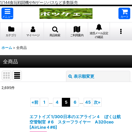
1/144食玩戦闘機やNゲージバスなど多数販売
メニュー
カート
迷惑メール設定
カテゴリ
マイページ
商品検索
ご利用案内
の確認
ホーム
>
全商品
全商品
表示順変更
閉じる
2,695
件
表示数
:
«
前
1
...
4
5
6
...
45
次
»
在庫あり
エフトイズ 1/300日本のエアライン４ ぼくは航
並び順
:
空管制官 ＃6 スターフライヤー A320ceo
[
AirLine４#6
]