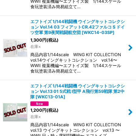
WWII 複葉機編〜エフトイズ製 1/144スケール
食玩塗装済み簡易組立て…
エフトイズ 1/144戦闘機 ウイングキットコレクシ
ョン Vol.14 03 フィアットCR.42ファルコ S ドイ
ツ空軍 第9夜間戦闘航空団
[
WKC14-03SP
]
1,300
円
(税込)
在庫×
商品内容1/144scale WING KIT COLLECTION
vol.14ウイングキットコレクション vol.14〜
WWII 複葉機編〜エフトイズ製 1/144スケール
食玩塗装済み簡易組立て…
エフトイズ 1/144戦闘機 ウイングキットコレクシ
ョン Vol.13 01 5式戦 I型甲 A飛行第59戦隊 第2中
隊
[
WKC13-01A
]
1,200
円
(税込)
在庫×
商品内容1/144scale WING KIT COLLECTION
vol.13 ウイングキットコレクション vol.13 〜
WWII 日・独・露戦闘機編〜 エフトイズ…