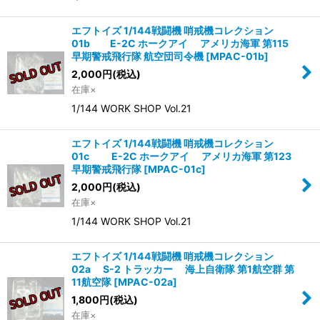
エフトイズ 1/144戦闘機 哨戒機コレクション
01b E-2C ホークアイ アメリカ海軍 第115
早期警戒飛行隊 航空団司令機
[
MPAC-01b
]
2,000
円
(税込)
在庫×
1/144 WORK SHOP Vol.21
エフトイズ 1/144戦闘機 哨戒機コレクション
01c E-2C ホークアイ アメリカ海軍 第123
早期警戒飛行隊
[
MPAC-01c
]
2,000
円
(税込)
在庫×
1/144 WORK SHOP Vol.21
エフトイズ 1/144戦闘機 哨戒機コレクション
02a S-2 トラッカー 海上自衛隊 第1航空群 第
11航空隊
[
MPAC-02a
]
1,800
円
(税込)
在庫×