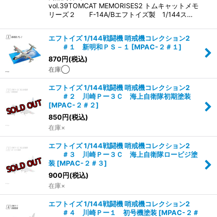
vol.39TOMCAT MEMORISES2 トムキャットメモ
リーズ２ F-14A/Bエフトイズ製 1/144ス…
エフトイズ 1/144戦闘機 哨戒機コレクション2
＃１ 新明和ＰＳ－１
[
MPAC-２＃１
]
870
円
(税込)
在庫◯
エフトイズ 1/144戦闘機 哨戒機コレクション2
＃２ 川崎Ｐー３Ｃ 海上自衛隊初期塗装
[
MPAC-２＃２
]
850
円
(税込)
在庫×
エフトイズ 1/144戦闘機 哨戒機コレクション2
＃３ 川崎Ｐー３Ｃ 海上自衛隊ロービジ塗
装
[
MPAC-２＃３
]
900
円
(税込)
在庫×
エフトイズ 1/144戦闘機 哨戒機コレクション2
＃４ 川崎Ｐー１ 初号機塗装
[
MPAC-２＃