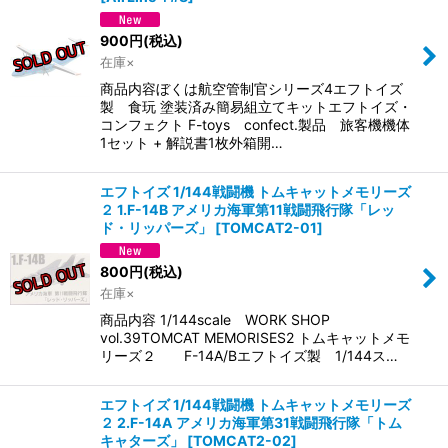
900
円
(税込)
在庫×
商品内容ぼくは航空管制官シリーズ4エフトイズ
製 食玩 塗装済み簡易組立てキットエフトイズ・
コンフェクト F-toys confect.製品 旅客機機体
1セット + 解説書1枚外箱開…
エフトイズ 1/144戦闘機 トムキャットメモリーズ
２ 1.F-14B アメリカ海軍第11戦闘飛行隊「レッ
ド・リッパーズ」
[
TOMCAT2-01
]
800
円
(税込)
在庫×
商品内容 1/144scale WORK SHOP
vol.39TOMCAT MEMORISES2 トムキャットメモ
リーズ２ F-14A/Bエフトイズ製 1/144ス…
エフトイズ 1/144戦闘機 トムキャットメモリーズ
２ 2.F-14A アメリカ海軍第31戦闘飛行隊「トム
キャターズ」
[
TOMCAT2-02
]