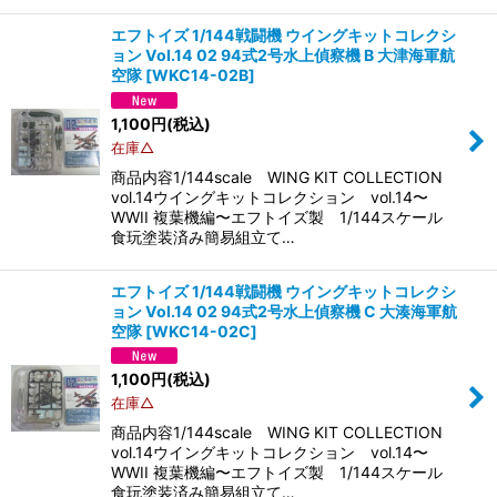
エフトイズ 1/144戦闘機 ウイングキットコレクシ
ョン Vol.14 02 94式2号水上偵察機 B 大津海軍航
空隊
[
WKC14-02B
]
1,100
円
(税込)
在庫△
商品内容1/144scale WING KIT COLLECTION
vol.14ウイングキットコレクション vol.14〜
WWII 複葉機編〜エフトイズ製 1/144スケール
食玩塗装済み簡易組立て…
エフトイズ 1/144戦闘機 ウイングキットコレクシ
ョン Vol.14 02 94式2号水上偵察機 C 大湊海軍航
空隊
[
WKC14-02C
]
1,100
円
(税込)
在庫△
商品内容1/144scale WING KIT COLLECTION
vol.14ウイングキットコレクション vol.14〜
WWII 複葉機編〜エフトイズ製 1/144スケール
食玩塗装済み簡易組立て…