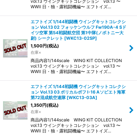
vol.13 ウイングキットコレクション vol.13 〜
WWII 日・独・露戦闘機編〜 エフトイズ…
エフトイズ 1/144戦闘機 ウイングキットコレクシ
ョン Vol.13 02 フォッケンウルフ Fw190A-4 Sド
イツ空軍 第54戦闘航空団 第1中隊(ノボトニー大
尉) シークレット
[
WKC13-02SP
]
1,500
円
(税込)
在庫×
商品内容1/144scale WING KIT COLLECTION
vol.13 ウイングキットコレクション vol.13 〜
WWII 日・独・露戦闘機編〜 エフトイズ…
エフトイズ 1/144戦闘機 ウイングキットコレクシ
ョン Vol.13 03 ポリカルポフ I-16 Aソビエト海軍
第72混成航空連隊
[
WKC13-03A
]
1,350
円
(税込)
在庫×
商品内容1/144scale WING KIT COLLECTION
vol.13 ウイングキットコレクション vol.13 〜
WWII 日・独・露戦闘機編〜 エフトイズ…