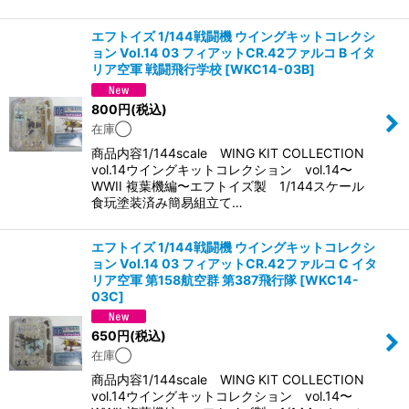
エフトイズ 1/144戦闘機 ウイングキットコレクシ
ョン Vol.14 03 フィアットCR.42ファルコ B イタ
リア空軍 戦闘飛行学校
[
WKC14-03B
]
800
円
(税込)
在庫◯
商品内容1/144scale WING KIT COLLECTION
vol.14ウイングキットコレクション vol.14〜
WWII 複葉機編〜エフトイズ製 1/144スケール
食玩塗装済み簡易組立て…
エフトイズ 1/144戦闘機 ウイングキットコレクシ
ョン Vol.14 03 フィアットCR.42ファルコ C イタ
リア空軍 第158航空群 第387飛行隊
[
WKC14-
03C
]
650
円
(税込)
在庫◯
商品内容1/144scale WING KIT COLLECTION
vol.14ウイングキットコレクション vol.14〜