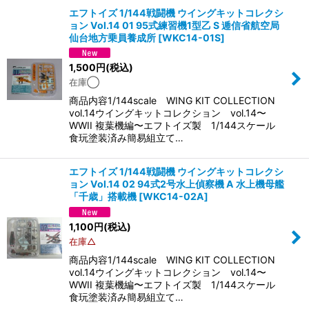
エフトイズ 1/144戦闘機 ウイングキットコレクシ
ョン Vol.14 01 95式練習機1型乙 S 逓信省航空局
仙台地方乗員養成所
[
WKC14-01S
]
1,500
円
(税込)
在庫◯
商品内容1/144scale WING KIT COLLECTION
vol.14ウイングキットコレクション vol.14〜
WWII 複葉機編〜エフトイズ製 1/144スケール
食玩塗装済み簡易組立て…
エフトイズ 1/144戦闘機 ウイングキットコレクシ
ョン Vol.14 02 94式2号水上偵察機 A 水上機母艦
「千歳」搭載機
[
WKC14-02A
]
1,100
円
(税込)
在庫△
商品内容1/144scale WING KIT COLLECTION
vol.14ウイングキットコレクション vol.14〜
WWII 複葉機編〜エフトイズ製 1/144スケール
食玩塗装済み簡易組立て…