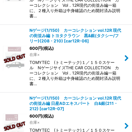
ーコレクション Vol．12R現代の街並み編一箱
に、２種入り外箱は中身確認のため開封済み説明
書…
Nゲージ(1/150) カーコレクション vol.12R 現代
の街並み編 トヨタクラウン 黒&銀(タクシー/フ
リー)(208・210)
[
car12R-06
]
600
円
(税込)
在庫×
TOMYTEC (トミーテック)１／１５０スケー
ル NゲージサイズTHE CAR COLLECTION カ
ーコレクション Vol．12R現代の街並み編一箱
に、２種入り外箱は中身確認のため開封済み説明
書…
Nゲージ(1/150) カーコレクション vol.12R 現代
の街並み編 日産ADエキスパート 白&銀(211・
212)
[
car12R-07
]
600
円
(税込)
在庫×
TOMYTEC (トミーテック)１／１５０スケー