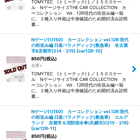
TOMYTEC (トミーテック)１／１５０スケー
ル NゲージサイズTHE CAR COLLECTION カ
ーコレクション Vol．12R現代の街並み編一箱
に、２種入り外箱は中身確認のため開封済み説明
書…
Nゲージ(1/150) カーコレクション vol.12R 現代
の街並み編 日産パラメディック(救急車) 名古屋
市&京都市(214・215)
[
car12R-10
]
850
円
(税込)
在庫×
TOMYTEC (トミーテック)１／１５０スケー
ル NゲージサイズTHE CAR COLLECTION カ
ーコレクション Vol．12R現代の街並み編一箱
に、２種入り外箱は中身確認のため開封済み説明
書…
Nゲージ(1/150) カーコレクション vol.12R 現代
の街並み編 日産パラメディック(救急車) エルグ
ランド 京都市＆消防指令車(札幌市)(215・216)
[
car12R-11
]
850
円
(税込)