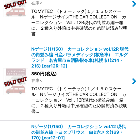
在庫×
TOMYTEC (トミーテック)１／１５０スケー
ル NゲージサイズTHE CAR COLLECTION カ
ーコレクション Vol．12R現代の街並み編一箱
に、２種入り外箱は中身確認のため開封済み説明
書…
Nゲージ(1/150) カーコレクション vol.12R 現代
の街並み編 日産パラメディック(救急車) エルグ
ランド 名古屋市＆消防指令車(札幌市)(214・
216)
[
car12R-12
]
850
円
(税込)
在庫×
TOMYTEC (トミーテック)１／１５０スケー
ル NゲージサイズTHE CAR COLLECTION カ
ーコレクション Vol．12R現代の街並み編一箱
に、２種入り外箱は中身確認のため開封済み説明
書…
Nゲージ(1/150) カーコレクション vol.12 現代
の街並み編 トヨタプリウス 白&赤メタ(169・
170)
[
car12-01
]