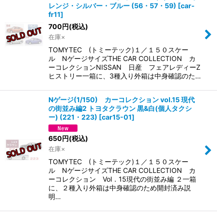
レンジ・シルバー・ブルー (56・57・59)
[
car-
fr11
]
700
円
(税込)
在庫×
TOMYTEC (トミーテック)１／１５０スケー
ル NゲージサイズTHE CAR COLLECTION カ
ーコレクションNISSAN 日産 フェアレディーZ
ヒストリー一箱に、3種入り外箱は中身確認のた…
Nゲージ(1/150) カーコレクション vol.15 現代
の街並み編2 トヨタクラウン 黒&白(個人タクシ
ー) (221・223)
[
car15-01
]
650
円
(税込)
在庫×
TOMYTEC (トミーテック)１／１５０スケー
ル NゲージサイズTHE CAR COLLECTION カ
ーコレクション Vol．15現代の街並み編 ２一箱
に、２種入り外箱は中身確認のため開封済み説
明…