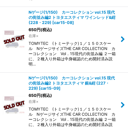
Nゲージ(1/150) カーコレクション vol.15 現代
の街並み編2 トヨタエスティマ ワインレッド&紺
(228・229)
[
car15-08
]
650
円
(税込)
在庫×
TOMYTEC (トミーテック)１／１５０スケー
ル NゲージサイズTHE CAR COLLECTION カ
ーコレクション Vol．15現代の街並み編 ２一箱
に、２種入り外箱は中身確認のため開封済み説
明…
Nゲージ(1/150) カーコレクション vol.15 現代
の街並み編2 トヨタエスティマ 銀&紺 (227・
229)
[
car15-09
]
650
円
(税込)
在庫×
TOMYTEC (トミーテック)１／１５０スケー
ル NゲージサイズTHE CAR COLLECTION カ
ーコレクション Vol．15現代の街並み編 ２一箱
に、２種入り外箱は中身確認のため開封済み説