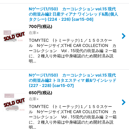
Nゲージ(1/150) カーコレクション vol.15 現代
の街並み編2 日産ティアナ ワインレッド&黒(個人
タクシー) (224・226)
[
car15-06
]
700
円
(税込)
在庫×
TOMYTEC (トミーテック)１／１５０スケー
ル NゲージサイズTHE CAR COLLECTION カ
ーコレクション Vol．15現代の街並み編 ２一箱
に、２種入り外箱は中身確認のため開封済み説
明…
Nゲージ(1/150) カーコレクション vol.15 現代
の街並み編2 トヨタエスティマ 銀&ワインレッド
(227・228)
[
car15-07
]
650
円
(税込)
在庫×
TOMYTEC (トミーテック)１／１５０スケー
ル NゲージサイズTHE CAR COLLECTION カ
ーコレクション Vol．15現代の街並み編 ２一箱
に、２種入り外箱は中身確認のため開封済み説
明…