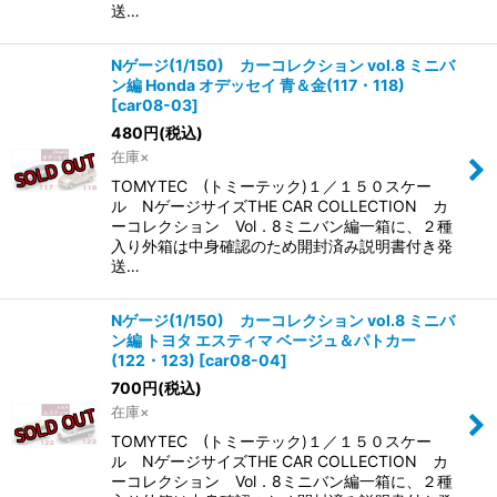
送…
Nゲージ(1/150) カーコレクション vol.8 ミニバ
ン編 Honda オデッセイ 青＆金(117・118)
[
car08-03
]
480
円
(税込)
在庫×
TOMYTEC (トミーテック)１／１５０スケー
ル NゲージサイズTHE CAR COLLECTION カ
ーコレクション Vol．8ミニバン編一箱に、２種
入り外箱は中身確認のため開封済み説明書付き発
送…
Nゲージ(1/150) カーコレクション vol.8 ミニバ
ン編 トヨタ エスティマ ベージュ＆パトカー
(122・123)
[
car08-04
]
700
円
(税込)
在庫×
TOMYTEC (トミーテック)１／１５０スケー
ル NゲージサイズTHE CAR COLLECTION カ
ーコレクション Vol．8ミニバン編一箱に、２種