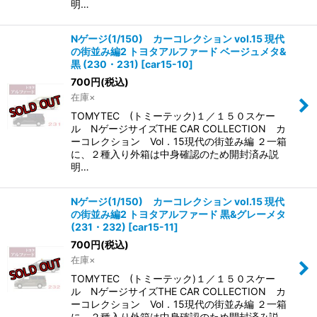
明…
Nゲージ(1/150) カーコレクション vol.15 現代
の街並み編2 トヨタアルファード ベージュメタ&
黒 (230・231)
[
car15-10
]
700
円
(税込)
在庫×
TOMYTEC (トミーテック)１／１５０スケー
ル NゲージサイズTHE CAR COLLECTION カ
ーコレクション Vol．15現代の街並み編 ２一箱
に、２種入り外箱は中身確認のため開封済み説
明…
Nゲージ(1/150) カーコレクション vol.15 現代
の街並み編2 トヨタアルファード 黒&グレーメタ
(231・232)
[
car15-11
]
700
円
(税込)
在庫×
TOMYTEC (トミーテック)１／１５０スケー
ル NゲージサイズTHE CAR COLLECTION カ
ーコレクション Vol．15現代の街並み編 ２一箱
に、２種入り外箱は中身確認のため開封済み説