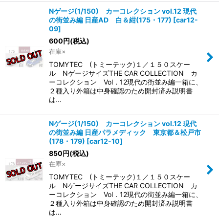
Nゲージ(1/150) カーコレクション vol.12 現代
の街並み編 日産AD 白＆紺(175・177)
[
car12-
09
]
600
円
(税込)
在庫×
TOMYTEC (トミーテック)１／１５０スケー
ル NゲージサイズTHE CAR COLLECTION カ
ーコレクション Vol．12現代の街並み編一箱に、
２種入り外箱は中身確認のため開封済み説明書
は…
Nゲージ(1/150) カーコレクション vol.12 現代
の街並み編 日産パラメディック 東京都＆松戸市
(178・179)
[
car12-10
]
850
円
(税込)
在庫×
TOMYTEC (トミーテック)１／１５０スケー
ル NゲージサイズTHE CAR COLLECTION カ
ーコレクション Vol．12現代の街並み編一箱に、
２種入り外箱は中身確認のため開封済み説明書
は…