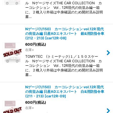
ル NゲージサイズTHE CAR COLLECTION カ
ーコレクション Vol．12R現代の街並み編一箱
に、２種入り外箱は中身確認のため開封済み説明
書…
Nゲージ(1/150) カーコレクション vol.12R 現代
の街並み編 日産ADエキスパート 銀&消防指令車
(212・213)
[
car12R-08
]
600
円
(税込)
在庫×
TOMYTEC (トミーテック)１／１５０スケー
ル NゲージサイズTHE CAR COLLECTION カ
ーコレクション Vol．12R現代の街並み編一箱
に、２種入り外箱は中身確認のため開封済み説明
書…
Nゲージ(1/150) カーコレクション vol.12R 現代
の街並み編 日産ADエキスパート 白&消防指令車
(211・213)
[
car12R-09
]
600
円
(税込)
在庫×