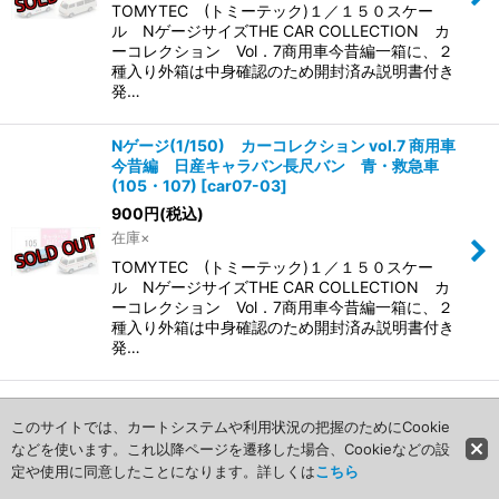
TOMYTEC (トミーテック)１／１５０スケー
ル NゲージサイズTHE CAR COLLECTION カ
ーコレクション Vol．7商用車今昔編一箱に、２
種入り外箱は中身確認のため開封済み説明書付き
発…
Nゲージ(1/150) カーコレクション vol.7 商用車
今昔編 日産キャラバン長尺バン 青・救急車
(105・107)
[
car07-03
]
900
円
(税込)
在庫×
TOMYTEC (トミーテック)１／１５０スケー
ル NゲージサイズTHE CAR COLLECTION カ
ーコレクション Vol．7商用車今昔編一箱に、２
種入り外箱は中身確認のため開封済み説明書付き
発…
1
2
次
»
このサイトでは、カートシステムや利用状況の把握のためにCookie
などを使います。これ以降ページを遷移した場合、Cookieなどの設
迷惑メール設定にご注意下さい
定や使用に同意したことになります。詳しくは
こちら