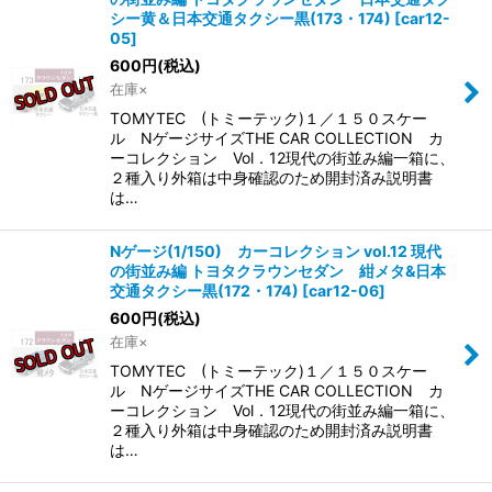
シー黄＆日本交通タクシー黒(173・174)
[
car12-
05
]
600
円
(税込)
在庫×
TOMYTEC (トミーテック)１／１５０スケー
ル NゲージサイズTHE CAR COLLECTION カ
ーコレクション Vol．12現代の街並み編一箱に、
２種入り外箱は中身確認のため開封済み説明書
は…
Nゲージ(1/150) カーコレクション vol.12 現代
の街並み編 トヨタクラウンセダン 紺メタ&日本
交通タクシー黒(172・174)
[
car12-06
]
600
円
(税込)
在庫×
TOMYTEC (トミーテック)１／１５０スケー
ル NゲージサイズTHE CAR COLLECTION カ
ーコレクション Vol．12現代の街並み編一箱に、
２種入り外箱は中身確認のため開封済み説明書
は…