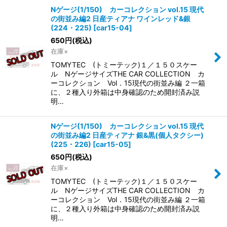
Nゲージ(1/150) カーコレクション vol.15 現代
の街並み編2 日産ティアナ ワインレッド&銀
(224・225)
[
car15-04
]
650
円
(税込)
在庫×
TOMYTEC (トミーテック)１／１５０スケー
ル NゲージサイズTHE CAR COLLECTION カ
ーコレクション Vol．15現代の街並み編 ２一箱
に、２種入り外箱は中身確認のため開封済み説
明…
Nゲージ(1/150) カーコレクション vol.15 現代
の街並み編2 日産ティアナ 銀&黒(個人タクシー)
(225・226)
[
car15-05
]
650
円
(税込)
在庫×
TOMYTEC (トミーテック)１／１５０スケー
ル NゲージサイズTHE CAR COLLECTION カ
ーコレクション Vol．15現代の街並み編 ２一箱
に、２種入り外箱は中身確認のため開封済み説
明…