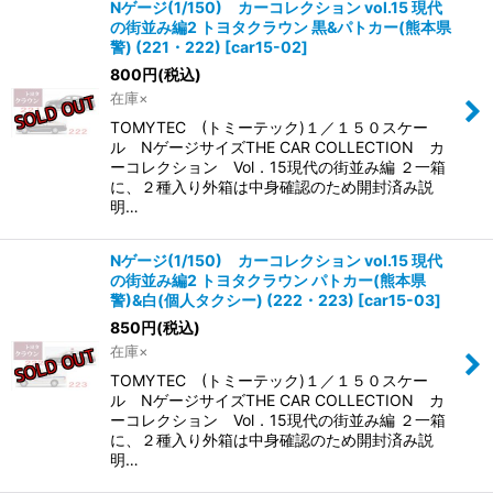
Nゲージ(1/150) カーコレクション vol.15 現代
の街並み編2 トヨタクラウン 黒&パトカー(熊本県
警) (221・222)
[
car15-02
]
800
円
(税込)
在庫×
TOMYTEC (トミーテック)１／１５０スケー
ル NゲージサイズTHE CAR COLLECTION カ
ーコレクション Vol．15現代の街並み編 ２一箱
に、２種入り外箱は中身確認のため開封済み説
明…
Nゲージ(1/150) カーコレクション vol.15 現代
の街並み編2 トヨタクラウン パトカー(熊本県
警)&白(個人タクシー) (222・223)
[
car15-03
]
850
円
(税込)
在庫×
TOMYTEC (トミーテック)１／１５０スケー
ル NゲージサイズTHE CAR COLLECTION カ
ーコレクション Vol．15現代の街並み編 ２一箱
に、２種入り外箱は中身確認のため開封済み説
明…