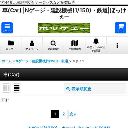
1/144食玩戦闘機やNゲージバスなど多数販売
車(Car) |Nゲージ・建設機械(1/150)・鉄道|ぼっけ
ぇー
メニュー
カート
迷惑メール設定
カテゴリ
マイページ
商品検索
ご利用案内
の確認
ホーム
>
Nゲージ・建設機械(1/150)・鉄道
>
車(Car)
車(Car)
表示順変更
閉じる
70
件
表示数
:
1
2
次
»
在庫あり
Nゲージ(1/150) カーコレクション NISSAN