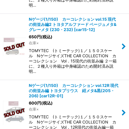
明…
Nゲージ(1/150) カーコレクション vol.15 現代
の街並み編2 トヨタアルファード ベージュメタ&
グレーメタ (230・232)
[
car15-12
]
650
円
(税込)
在庫×
TOMYTEC (トミーテック)１／１５０スケー
ル NゲージサイズTHE CAR COLLECTION カ
ーコレクション Vol．15現代の街並み編 ２一箱
に、２種入り外箱は中身確認のため開封済み説
明…
Nゲージ(1/150) カーコレクション vol.12R 現代
の街並み編 トヨタプリウス 紺メタ&黒(205・
206)
[
car12R-01
]
600
円
(税込)
在庫×
TOMYTEC (トミーテック)１／１５０スケー
ル NゲージサイズTHE CAR COLLECTION カ
ーコレクション Vol．12R現代の街並み編一箱