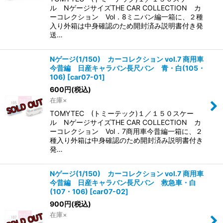
ル NゲージサイズTHE CAR COLLECTION カ
ーコレクション Vol．8ミニバン編一箱に、２種
入り外箱は中身確認のため開封済み説明書付き発
送…
Nゲージ(1/150) カーコレクション vol.7 商用車
今昔編 日産キャラバン長尺バン 青・白(105・
106)
[
car07-01
]
600
円
(税込)
在庫×
TOMYTEC (トミーテック)１／１５０スケー
ル NゲージサイズTHE CAR COLLECTION カ
ーコレクション Vol．7商用車今昔編一箱に、２
種入り外箱は中身確認のため開封済み説明書付き
発…
Nゲージ(1/150) カーコレクション vol.7 商用車
今昔編 日産キャラバン長尺バン 救急車・白
(107・106)
[
car07-02
]
900
円
(税込)
在庫×