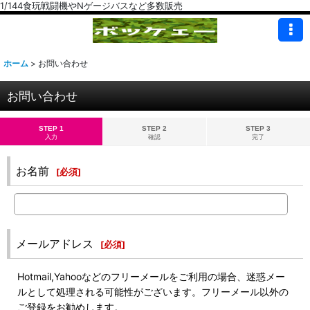
1/144食玩戦闘機やNゲージバスなど多数販売
ホーム
>
お問い合わせ
お問い合わせ
STEP 1
STEP 2
STEP 3
入力
確認
完了
お名前
[
必須
]
メールアドレス
[
必須
]
Hotmail,Yahooなどのフリーメールをご利用の場合、迷惑メー
ルとして処理される可能性がございます。フリーメール以外の
ご登録をお勧めします。