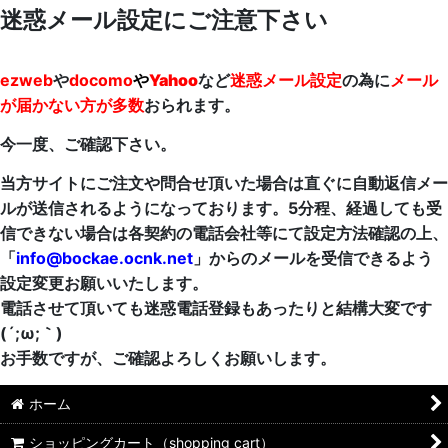
迷惑メール設定にご注意下さい
ezweb
や
docomo
や
Yahoo
など
迷惑メール設定
の為に
メール
が届かない方が多数
おられます。
今一度、ご確認下さい。
当方サイトにご注文や問合せ頂いた場合は直ぐに自動返信メー
ルが送信されるようになっております。5分程、経過しても受
信できない場合は各契約の電話会社等にて設定方法確認の上、
「
info@bockae.ocnk.net
」からのメールを受信できるよう
設定変更お願いいたします。
電話させて頂いても迷惑電話登録もあったりと結構大変です
(´;ω;｀)
お手数ですが、ご確認よろしくお願いします。
ホーム
ショッピングカート（shopping cart）