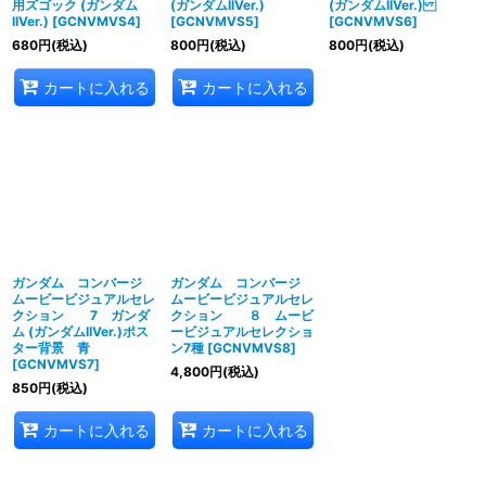
用ズゴック (ガンダム
(ガンダムIIVer.)
(ガンダムIIVer.)
IIVer.)
[
GCNVMVS4
]
[
GCNVMVS5
]
[
GCNVMVS6
]
680
円
(税込)
800
円
(税込)
800
円
(税込)
カートに入れる
カートに入れる
ガンダム コンバージ
ガンダム コンバージ
ムービービジュアルセレ
ムービービジュアルセレ
クション 7 ガンダ
クション ８ ムービ
ム (ガンダムIIVer.)ポス
ービジュアルセレクショ
ター背景 青
ン7種
[
GCNVMVS8
]
[
GCNVMVS7
]
4,800
円
(税込)
850
円
(税込)
カートに入れる
カートに入れる