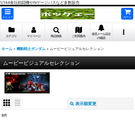
1/144食玩戦闘機やNゲージバスなど多数販売
メニュー
カート
迷惑メール設定
カテゴリ
マイページ
商品検索
ご利用案内
の確認
ホーム
>
機動戦士ガンダム
>
ムービービジュアルセレクション
ムービービジュアルセレクション
表示順変更
閉じる
8
件
表示数
:
在庫あり