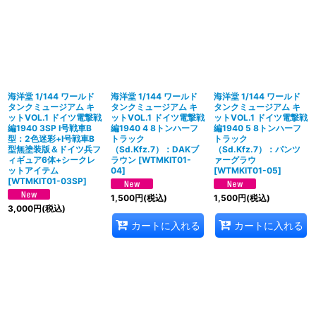
海洋堂 1/144 ワールド
海洋堂 1/144 ワールド
海洋堂 1/144 ワールド
タンクミュージアム キ
タンクミュージアム キ
タンクミュージアム キ
ットVOL.1 ドイツ電撃戦
ットVOL.1 ドイツ電撃戦
ットVOL.1 ドイツ電撃戦
編1940 3SP I号戦車B
編1940 4 8トンハーフ
編1940 5 8トンハーフ
型：2色迷彩+I号戦車B
トラック
トラック
型無塗装版＆ドイツ兵フ
（Sd.Kfz.7）：DAKブ
（Sd.Kfz.7）：パンツ
ィギュア6体+シークレ
ラウン
[
WTMKIT01-
ァーグラウ
ットアイテム
04
]
[
WTMKIT01-05
]
[
WTMKIT01-03SP
]
1,500
円
(税込)
1,500
円
(税込)
3,000
円
(税込)
カートに入れる
カートに入れる