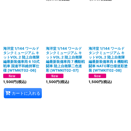
海洋堂 1/144 ワールド
海洋堂 1/144 ワールド
海洋堂 1/144 ワールド
タンクミュージアム キ
タンクミュージアム キ
タンクミュージアム キ
ットVOL.2 陸上自衛隊
ットVOL.2 陸上自衛隊
ットVOL.2 陸上自衛隊
編最新装備車両 6 10式
編最新装備車両 7 機動戦
編最新装備車両 8 機動戦
戦車 国連平和維持軍仕
闘車 陸上自衛隊二色迷
闘車 NATO軍仕様迷彩塗
様
[
WTMKIT02-06
]
彩
[
WTMKIT02-07
]
装
[
WTMKIT02-08
]
1,500
円
(税込)
1,500
円
(税込)
1,500
円
(税込)
カートに入れる