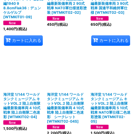
編1940 9
編最新装備車両 2 90式
編最新装備車両 3 90式
8.8cmFlak36：デュン
戦車 NATO軍仕様迷彩塗
戦車 国連平和維持軍仕
ケルゲルプ
装
[
WTMKIT02-02
]
様
[
WTMKIT02-03
]
[
WTMKIT01-09
]
450
円
(税込)
650
円
(税込)
1,400
円
(税込)
カートに入れる
カートに入れる
海洋堂 1/144 ワールド
海洋堂 1/144 ワールド
海洋堂 1/144 ワールド
タンクミュージアム キ
タンクミュージアム キ
タンクミュージアム キ
ットVOL.2 陸上自衛隊
ットVOL.2 陸上自衛隊
ットVOL.2 陸上自衛隊
編最新装備車両 4 10式
編最新装備車両 4 10式
編最新装備車両 5 10式
戦車 陸上自衛隊二色迷
戦車 陸上自衛隊二色迷
戦車 NATO軍仕様二色迷
彩
[
WTMKIT02-04
]
彩 シークレット
彩塗装
[
WTMKIT02-
[
WTMKIT02-04S
]
05
]
1,500
円
(税込)
2,200
円
(税込)
1,500
円
(税込)