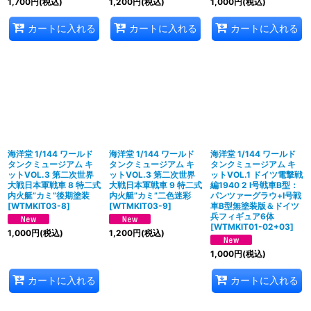
1,700
円
(税込)
1,200
円
(税込)
1,000
円
(税込)
カートに入れる
カートに入れる
カートに入れる
海洋堂 1/144 ワールド
海洋堂 1/144 ワールド
海洋堂 1/144 ワールド
タンクミュージアム キ
タンクミュージアム キ
タンクミュージアム キ
ットVOL.3 第二次世界
ットVOL.3 第二次世界
ットVOL.1 ドイツ電撃戦
大戦日本軍戦車 8 特二式
大戦日本軍戦車 9 特二式
編1940 2 I号戦車B型：
内火艇”カミ”後期塗装
内火艇”カミ”二色迷彩
パンツァーグラウ+I号戦
[
WTMKIT03-8
]
[
WTMKIT03-9
]
車B型無塗装版＆ドイツ
兵フィギュア6体
[
WTMKIT01-02+03
]
1,000
円
(税込)
1,200
円
(税込)
1,000
円
(税込)
カートに入れる
カートに入れる