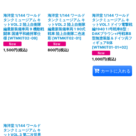
海洋堂 1/144 ワールド
海洋堂 1/144 ワールド
海洋堂 1/144 ワールド
タンクミュージアム キ
タンクミュージアム キ
タンクミュージアム キ
ットVOL.2 陸上自衛隊
ットVOL.2 陸上自衛隊
ットVOL.1 ドイツ電撃戦
編最新装備車両 9 機動戦
編最新装備車両 1 90式
編1940 1 I号戦車B型：
闘車 国連平和維持軍仕
戦車 陸上自衛隊二色迷
DAKブラウン+I号戦車B
様
[
WTMKIT02-09
]
彩
[
WTMKIT02-01
]
型無塗装版＆ドイツ兵フ
ィギュア6体
[
WTMKIT01-01+02
]
1,500
円
(税込)
800
円
(税込)
1,000
円
(税込)
カートに入れる
海洋堂 1/144 ワールド
タンクミュージアム キ
ットVOL.3 第二次世界