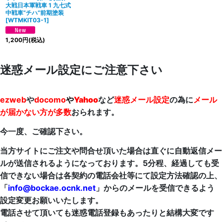
大戦日本軍戦車 1 九七式
中戦車”チハ”前期塗装
[
WTMKIT03-1
]
1,200
円
(税込)
迷惑メール設定にご注意下さい
ezweb
や
docomo
や
Yahoo
など
迷惑メール設定
の為に
メール
が届かない方が多数
おられます。
今一度、ご確認下さい。
当方サイトにご注文や問合せ頂いた場合は直ぐに自動返信メー
ルが送信されるようになっております。5分程、経過しても受
信できない場合は各契約の電話会社等にて設定方法確認の上、
「
info@bockae.ocnk.net
」からのメールを受信できるよう
設定変更お願いいたします。
電話させて頂いても迷惑電話登録もあったりと結構大変です