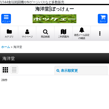
1/144食玩戦闘機やNゲージバスなど多数販売
海洋堂|ぼっけぇー
メニュー
カート
迷惑メール設定
カテゴリ
マイページ
商品検索
ご利用案内
の確認
ホーム
>
海洋堂
海洋堂
表示順変更
閉じる
28
件
表示数
:
在庫あり
並び順
: