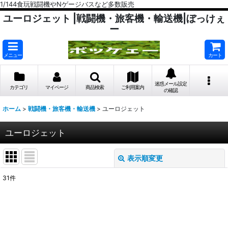
1/144食玩戦闘機やNゲージバスなど多数販売
ユーロジェット |戦闘機・旅客機・輸送機|ぼっけぇ
ー
メニュー
カート
迷惑メール設定
カテゴリ
マイページ
商品検索
ご利用案内
の確認
ホーム
>
戦闘機・旅客機・輸送機
>
ユーロジェット
ユーロジェット
表示順変更
閉じる
31
件
表示数
:
在庫あり