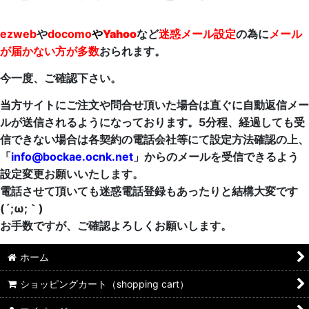
ezweb
や
docomo
や
Yahoo
など
迷惑メール設定
の為に
メール
が届かない方が多数
おられます。
今一度、ご確認下さい。
当方サイトにご注文や問合せ頂いた場合は直ぐに自動返信メー
ルが送信されるようになっております。5分程、経過しても受
信できない場合は各契約の電話会社等にて設定方法確認の上、
「
info@bockae.ocnk.net
」からのメールを受信できるよう
設定変更お願いいたします。
電話させて頂いても迷惑電話登録もあったりと結構大変です
(´;ω;｀)
お手数ですが、ご確認よろしくお願いします。
ホーム
ショッピングカート（shopping cart）