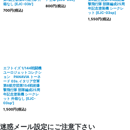
箱なし
[
EJC-03b'
]
撃飛行隊 部隊編成25周
800
円
(税込)
年記念塗装機 シークレ
700
円
(税込)
ット
[
EJC-03sp
]
1,550
円
(税込)
エフトイズ 1/144戦闘機
ユーロジェットコレクシ
ョン PANAVIA トーネ
ード 03s.イタリア空軍
第6航空団第154戦術爆
撃飛行隊 部隊編成25周
年記念塗装機 シークレ
ット 外箱なし
[
EJC-
03sp'
]
1,500
円
(税込)
迷惑メール設定にご注意下さい