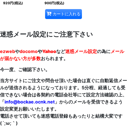
920
円
(税込)
900
円
(税込)
カートに入れる
迷惑メール設定にご注意下さい
ezweb
や
docomo
や
Yahoo
など
迷惑メール設定
の為に
メール
が届かない方が多数
おられます。
今一度、ご確認下さい。
当方サイトにご注文や問合せ頂いた場合は直ぐに自動返信メー
ルが送信されるようになっております。5分程、経過しても受
信できない場合は各契約の電話会社等にて設定方法確認の上、
「
info@bockae.ocnk.net
」からのメールを受信できるよう
設定変更お願いいたします。
電話させて頂いても迷惑電話登録もあったりと結構大変です
(´;ω;｀)