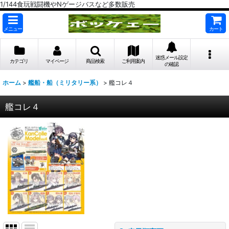
1/144食玩戦闘機やNゲージバスなど多数販売
メニュー
カート
迷惑メール設定
カテゴリ
マイページ
商品検索
ご利用案内
の確認
ホーム
>
艦船・船（ミリタリー系）
>
艦コレ４
艦コレ４