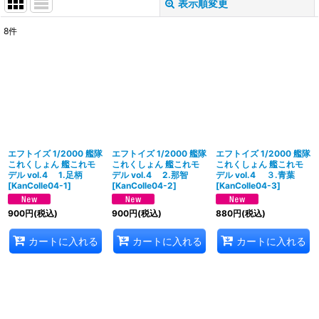
表示順変更
閉じる
8
件
表示数
:
在庫あり
並び順
:
絞り込む
エフトイズ 1/2000 艦隊
エフトイズ 1/2000 艦隊
エフトイズ 1/2000 艦隊
これくしょん 艦これモ
これくしょん 艦これモ
これくしょん 艦これモ
デル vol.4 1.足柄
デル vol.4 2.那智
デル vol.4 ３.青葉
[
KanColle04-1
]
[
KanColle04-2
]
[
KanColle04-3
]
900
円
(税込)
900
円
(税込)
880
円
(税込)
カートに入れる
カートに入れる
カートに入れる