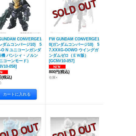
GUNDAM CONVERGE1
FW GUNDAM CONVERGE1
ガンダムコンバージ10) 5
0(ガンダムコンバージ10) 5
RX-O N ユニコーンガンダ
7.XXXG-OOWO ウイングガ
号機 バンシィ・ノルン
ンダムゼロ（ＥＷ版）
ニコーンモード）
[
GCNV10-057
]
V10-058
]
800円
(税込)
円
(税込)
在庫×
◯