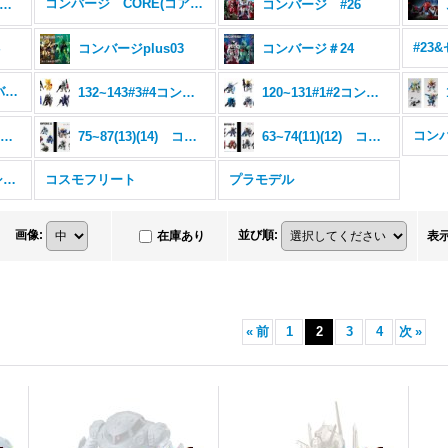
コンバージ CORE(コア) シリーズ
ンバージ SEED DESTINY 3体セット
コンバージ #26
4
コンバージplus03
コンバージ＃24
206~217#15#16 コンバージ
132~143#3#4コンバージ
120~131#1#2コンバージ
コンバ
88~98(15)(16)コンバージ
75~87(13)(14) コンバージ
63~74(11)(12) コンバージ
コンバージ ＥＸ ＳＰ シリーズ
コスモフリート
プラモデル
画像
:
並び順
:
在庫あり
表
«
前
1
2
3
4
次
»