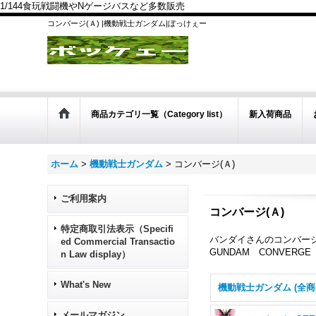
1/144食玩戦闘機やNゲージバスなど多数販売
コンバージ(Ａ) |機動戦士ガンダム|ぼっけぇー
商品カテゴリ一覧（Category list）
新入荷商品
ホーム
>
機動戦士ガンダム
>
コンバージ(Ａ)
ご利用案内
コンバージ(Ａ)
特定商取引法表示（Specifi
バンダイさんのコンバー
ed Commercial Transactio
GUNDAM CONVERGE
n Law display）
What's New
機動戦士ガンダム (全商
メールマガジン