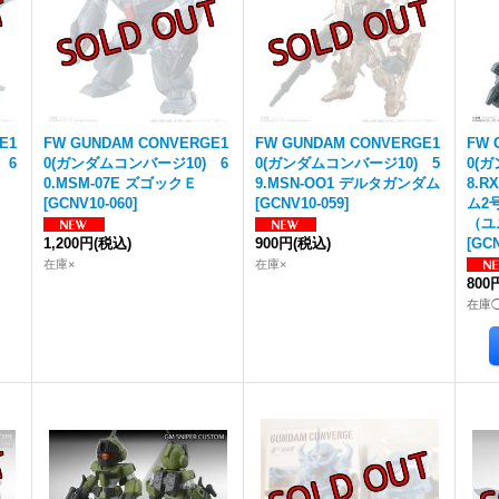
E1
FW GUNDAM CONVERGE1
FW GUNDAM CONVERGE1
FW 
 6
0(ガンダムコンバージ10) 6
0(ガンダムコンバージ10) 5
0(
0.MSM-07E ズゴックＥ
9.MSN-OO1 デルタガンダム
8.
[
GCNV10-060
]
[
GCNV10-059
]
ム2
（ユ
1,200円
(税込)
900円
(税込)
[
GCN
在庫×
在庫×
800
在庫