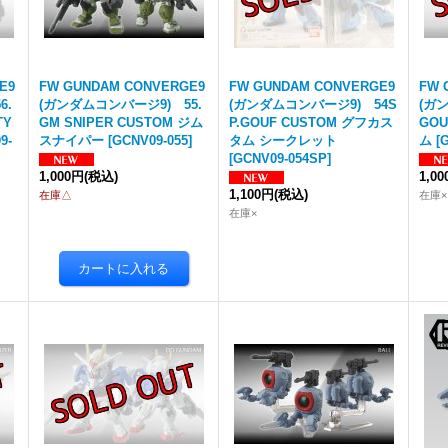
E9
FW GUNDAM CONVERGE9
FW GUNDAM CONVERGE9
FW 
6.
(ガンダムコンバージ9) 55.
(ガンダムコンバージ9) 54S
(ガ
TY
GM SNIPER CUSTOM ジム
P.GOUF CUSTOM グフカス
GO
9-
スナイパー
[
GCNV09-055
]
タム シークレット
ム
[
G
[
GCNV09-054SP
]
1,000円
(税込)
1,0
1,100円
(税込)
在庫△
在庫×
在庫×