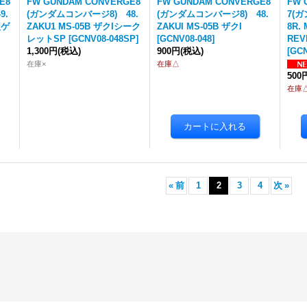
E8
FW GUNDAM CONVERGE8
FW GUNDAM CONVERGE8
FW 
9.
(ガンダムコンバージ8) 48.
(ガンダムコンバージ8) 48.
7(
型ゲ
ZAKU1 MS-05B ザクIシーク
ZAKUI MS-05B ザクI
8R.
レットSP
[
GCNV08-048SP
]
[
GCNV08-048
]
REV
1,300円
(税込)
900円
(税込)
[
GCN
在庫×
在庫△
500
在庫
«
前
1
2
3
4
次
»